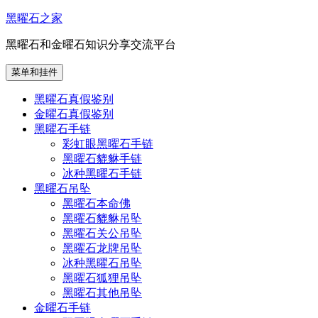
跳
黑曜石之家
至
黑曜石和金曜石知识分享交流平台
内
容
菜单和挂件
黑曜石真假鉴别
金曜石真假鉴别
黑曜石手链
彩虹眼黑曜石手链
黑曜石貔貅手链
冰种黑曜石手链
黑曜石吊坠
黑曜石本命佛
黑曜石貔貅吊坠
黑曜石关公吊坠
黑曜石龙牌吊坠
冰种黑曜石吊坠
黑曜石狐狸吊坠
黑曜石其他吊坠
金曜石手链