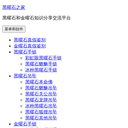
跳
黑曜石之家
至
黑曜石和金曜石知识分享交流平台
内
容
菜单和挂件
黑曜石真假鉴别
金曜石真假鉴别
黑曜石手链
彩虹眼黑曜石手链
黑曜石貔貅手链
冰种黑曜石手链
黑曜石吊坠
黑曜石本命佛
黑曜石貔貅吊坠
黑曜石关公吊坠
黑曜石龙牌吊坠
冰种黑曜石吊坠
黑曜石狐狸吊坠
黑曜石其他吊坠
金曜石手链