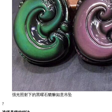
强光照射下的黑曜石貔貅如意吊坠
?