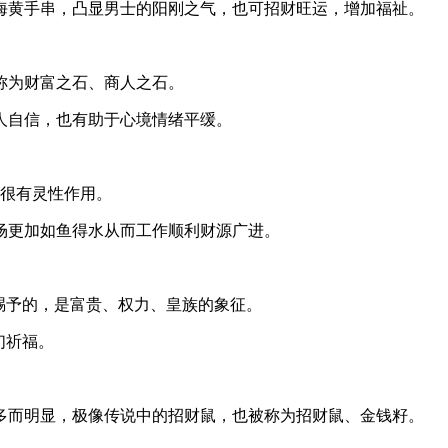
海黄手串，凸显男士的阳刚之气，也可招财旺运，增加福祉。
称为财富之石、商人之石。
人自信，也有助于心境情绪平缓。
，还很有灵性作用。
场更加如鱼得水从而工作顺利财源广进。
赐予的，是富贵、权力、皇族的象征。
们祈福。
多而明显，极像传说中的招财鼠，也被称为招财鼠、金钱籽。