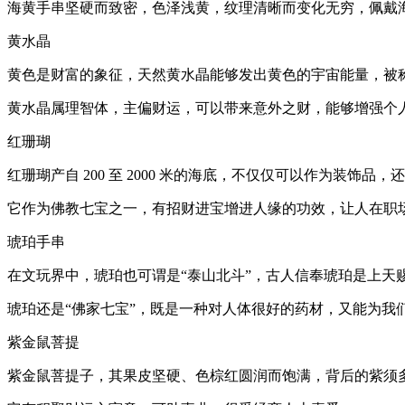
海黄手串坚硬而致密，色泽浅黄，纹理清晰而变化无穷，佩戴
黄水晶
黄色是财富的象征，天然黄水晶能够发出黄色的宇宙能量，被
黄水晶属理智体，主偏财运，可以带来意外之财，能够增强个
红珊瑚
红珊瑚产自 200 至 2000 米的海底，不仅仅可以作为装饰品
它作为佛教七宝之一，有招财进宝增进人缘的功效，让人在职
琥珀手串
在文玩界中，琥珀也可谓是“泰山北斗”，古人信奉琥珀是上天
琥珀还是“佛家七宝”，既是一种对人体很好的药材，又能为我
紫金鼠菩提
紫金鼠菩提子，其果皮坚硬、色棕红圆润而饱满，背后的紫须