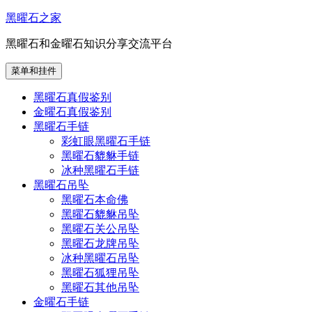
跳
黑曜石之家
至
黑曜石和金曜石知识分享交流平台
内
容
菜单和挂件
黑曜石真假鉴别
金曜石真假鉴别
黑曜石手链
彩虹眼黑曜石手链
黑曜石貔貅手链
冰种黑曜石手链
黑曜石吊坠
黑曜石本命佛
黑曜石貔貅吊坠
黑曜石关公吊坠
黑曜石龙牌吊坠
冰种黑曜石吊坠
黑曜石狐狸吊坠
黑曜石其他吊坠
金曜石手链