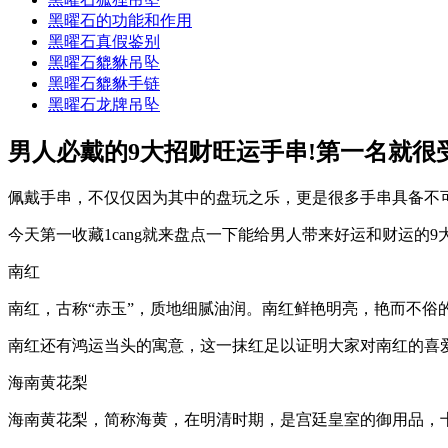
黑曜石的功能和作用
黑曜石真假鉴别
黑曜石貔貅吊坠
黑曜石貔貅手链
黑曜石龙牌吊坠
男人必戴的9大招财旺运手串!第一名就很
佩戴手串，不仅仅因为其中的盘玩之乐，更是很多手串具备不
今天第一收藏1cang就来盘点一下能给男人带来好运和财运的9
南红
南红，古称“赤玉”，质地细腻油润。南红鲜艳明亮，艳而不俗
南红还有鸿运当头的寓意，这一抹红足以证明大家对南红的喜
海南黄花梨
海南黄花梨，简称海黄，在明清时期，是宫廷皇室的御用品，