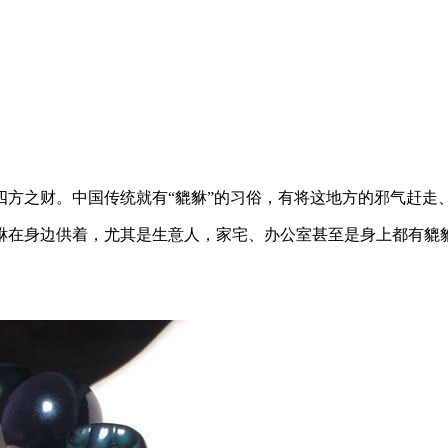
四方之财。中国传统就有“貔貅”的习俗，有将这地方的邪气赶走
貅在身边供着，尤其是生意人，家宅、办公室甚至是身上都有貔