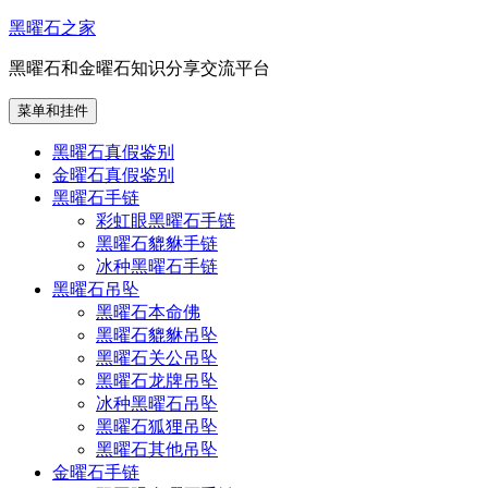
跳
黑曜石之家
至
黑曜石和金曜石知识分享交流平台
内
容
菜单和挂件
黑曜石真假鉴别
金曜石真假鉴别
黑曜石手链
彩虹眼黑曜石手链
黑曜石貔貅手链
冰种黑曜石手链
黑曜石吊坠
黑曜石本命佛
黑曜石貔貅吊坠
黑曜石关公吊坠
黑曜石龙牌吊坠
冰种黑曜石吊坠
黑曜石狐狸吊坠
黑曜石其他吊坠
金曜石手链