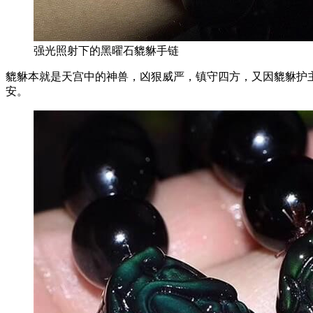
强光照射下的黑曜石貔貅手链
貔貅本就是天宫中的神兽，凶狠威严，镇守四方，又因貔貅护
安。