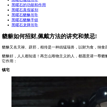
黑曜石的功能和作用
黑曜石真假鉴别
黑曜石貔貅吊坠
黑曜石貔貅手链
黑曜石龙牌吊坠
貔貅如何招财,佩戴方法的讲究和禁忌!
貔貅又名天禄、辟邪，相传是一种凶猛瑞兽，以财为食，纳食
貔貅好，人人都知道！再怎么唯物主义的人，都愿意请一尊貔
它作用：
镇宅