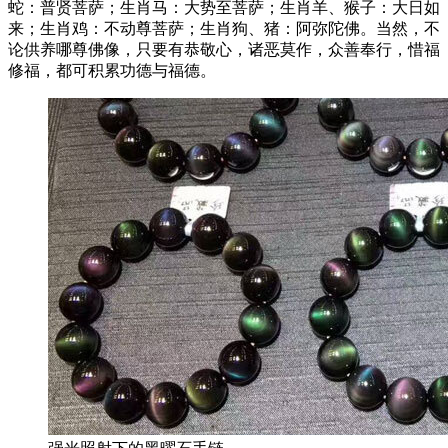
蛇：普贤菩萨；生肖马：大势至菩萨；生肖羊、猴子：大日如
来；生肖鸡：不动尊菩萨；生肖狗、猪：阿弥陀佛。当然，不
论供养哪尊佛像，只要有恭敬心，诸恶莫作，众善奉行，惜福
修福，都可积累功德与福德。