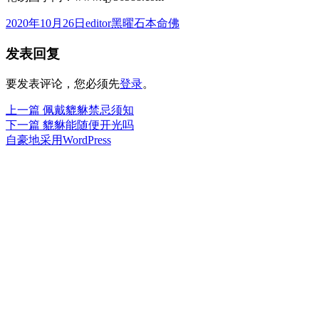
发
作
分
2020年10月26日
editor
黑曜石本命佛
布
者
类
发表回复
于
要发表评论，您必须先
登录
。
上
上一篇
佩戴貔貅禁忌须知
文
篇
下
下一篇
貔貅能随便开光吗
章
文
篇
自豪地采用WordPress
章：
文
导
章：
航