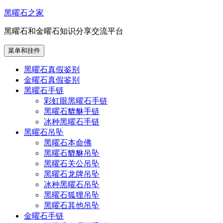
跳
黑曜石之家
至
黑曜石和金曜石知识分享交流平台
内
容
菜单和挂件
黑曜石真假鉴别
金曜石真假鉴别
黑曜石手链
彩虹眼黑曜石手链
黑曜石貔貅手链
冰种黑曜石手链
黑曜石吊坠
黑曜石本命佛
黑曜石貔貅吊坠
黑曜石关公吊坠
黑曜石龙牌吊坠
冰种黑曜石吊坠
黑曜石狐狸吊坠
黑曜石其他吊坠
金曜石手链