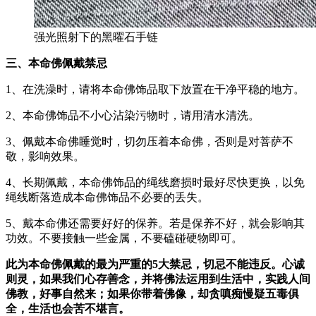
强光照射下的黑曜石手链
三、
本命佛佩戴禁忌
1、在洗澡时，请将本命佛饰品取下放置在干净平稳的地方。
2、本命佛饰品不小心沾染污物时，请用清水清洗。
3、佩戴本命佛睡觉时，切勿压着本命佛，否则是对菩萨不
敬，影响效果。
4、长期佩戴，本命佛饰品的绳线磨损时最好尽快更换，以免
绳线断落造成本命佛饰品不必要的丢失。
5、戴本命佛还需要好好的保养。若是保养不好，就会影响其
功效。不要接触一些金属，不要磕碰硬物即可。
此为
本命佛
佩戴的最为严重的
5
大禁忌，切忌不能违反。心诚
则灵，如果我们心存善念，并将佛法运用到生活中，实践人间
佛教，好事自然来；如果你带着佛像，却贪嗔痴慢疑五毒俱
全，生活也会苦不堪言。