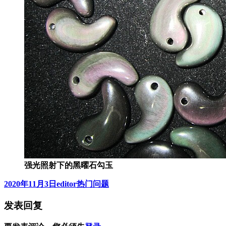
强光照射下的黑曜石勾玉
发
作
分
2020年11月3日
editor
热门问题
布
者
类
发表回复
于