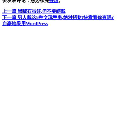
要发表评论，您必须先
登录
。
上
上一篇
黑曜石虽好,但不要瞎戴
文
篇
下
下一篇
男人戴这9种文玩手串,绝对招财!快看看你有吗?
章
文
篇
自豪地采用WordPress
章：
文
导
章：
航