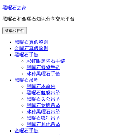
跳
黑曜石之家
至
黑曜石和金曜石知识分享交流平台
内
容
菜单和挂件
黑曜石真假鉴别
金曜石真假鉴别
黑曜石手链
彩虹眼黑曜石手链
黑曜石貔貅手链
冰种黑曜石手链
黑曜石吊坠
黑曜石本命佛
黑曜石貔貅吊坠
黑曜石关公吊坠
黑曜石龙牌吊坠
冰种黑曜石吊坠
黑曜石狐狸吊坠
黑曜石其他吊坠
金曜石手链