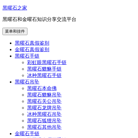
跳
黑曜石之家
至
黑曜石和金曜石知识分享交流平台
内
容
菜单和挂件
黑曜石真假鉴别
金曜石真假鉴别
黑曜石手链
彩虹眼黑曜石手链
黑曜石貔貅手链
冰种黑曜石手链
黑曜石吊坠
黑曜石本命佛
黑曜石貔貅吊坠
黑曜石关公吊坠
黑曜石龙牌吊坠
冰种黑曜石吊坠
黑曜石狐狸吊坠
黑曜石其他吊坠
金曜石手链