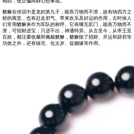
相助，使正偏两财心想事成。
貔貅在传说中是龙的第九子，能吞万物而不泄，故有纳四方之
财的寓意，也有赶走邪气、带来欢乐及好运的作用，古时候人
们常用貔貅来作为军队的称呼。它有嘴无肛门，能吞万物而不
泄，可招财进宝，只进不出，神通特异。从古至今，从帝王至
百姓，都注重收藏和佩戴貔貅，貔貅除了招财、开运和辟邪等
功效之外，还有镇宅、化太岁、促姻缘等作用。