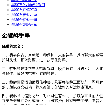
黑曜石的功能和作用
黑曜石真假鉴别
黑曜石貔貅吊坠
黑曜石貔貅手链
黑曜石龙牌吊坠
金貔貅手串
貔貅的意义：
一、貔貅自古以来就是一种保护主人的神兽，具有强大的威猛
招财灵性，招取财源并进一步守住财库。
二、貔貅神兽能帮主人招取钱财，咬住钱财，只进不出，因此
是最佳、最好的招财守财的神兽。
三、貔貅更是招偏财最佳神兽，只要将貔貅正面朝外，即可解
煞，加以改变磁场，带来好运，并让你的财运滚滚而来。
四、貔貅除助偏财之外，对正财也有帮助，所以做事业的人也
宜安放貔貅在公司或家中，祈求它护佑居家安宁平安、遇贵人