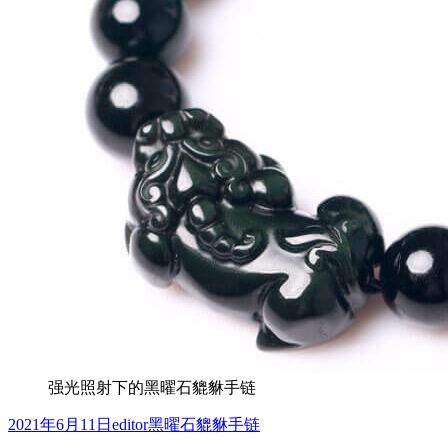
强光照射下的黑曜石貔貅手链
发
作
分
2021年6月11日
editor
黑曜石貔貅手链
布
者
类