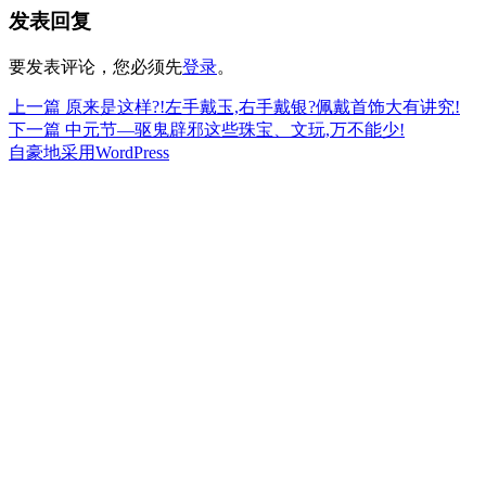
发表回复
于
要发表评论，您必须先
登录
。
上
上一篇
原来是这样?!左手戴玉,右手戴银?佩戴首饰大有讲究!
文
篇
下
下一篇
中元节—驱鬼辟邪这些珠宝、文玩,万不能少!
章
文
篇
自豪地采用WordPress
章：
文
导
章：
航