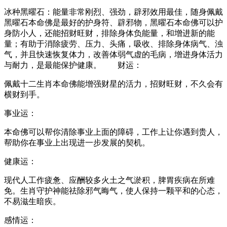
冰种黑曜石：能量非常刚烈、强劲，辟邪效用最佳，随身佩戴
黑曜石本命佛是最好的护身符、辟邪物，黑曜石本命佛可以护
身防小人，还能招财旺财，排除身体负能量，和增进新的能
量；有助于消除疲劳、压力、头痛，吸收、排除身体病气、浊
气，并且快速恢复体力，改善体弱气虚的毛病，增进身体活力
与耐力，是最能保护健康。 财运：
佩戴十二生肖本命佛能增强财星的活力，招财旺财，不久会有
横财到手。
事业运：
本命佛可以帮你清除事业上面的障碍，工作上让你遇到贵人，
帮助你在事业上出现进一步发展的契机。
健康运：
现代人工作疲惫、应酬较多火土之气淤积，脾胃疾病在所难
免。生肖守护神能祛除邪气晦气，使人保持一颗平和的心态，
不易滋生暗疾。
感情运：