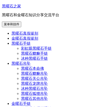
跳
黑曜石之家
至
黑曜石和金曜石知识分享交流平台
内
容
菜单和挂件
黑曜石真假鉴别
金曜石真假鉴别
黑曜石手链
彩虹眼黑曜石手链
黑曜石貔貅手链
冰种黑曜石手链
黑曜石吊坠
黑曜石本命佛
黑曜石貔貅吊坠
黑曜石关公吊坠
黑曜石龙牌吊坠
冰种黑曜石吊坠
黑曜石狐狸吊坠
黑曜石其他吊坠
金曜石手链