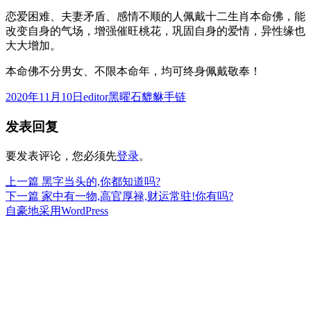
恋爱困难、夫妻矛盾、感情不顺的人佩戴十二生肖本命佛，能
改变自身的气场，增强催旺桃花，巩固自身的爱情，异性缘也
大大增加。
本命佛不分男女、不限本命年，均可终身佩戴敬奉！
发
作
分
2020年11月10日
editor
黑曜石貔貅手链
布
者
类
发表回复
于
要发表评论，您必须先
登录
。
上
上一篇
黑字当头的,你都知道吗?
文
篇
下
下一篇
家中有一物,高官厚禄,财运常驻!你有吗?
章
文
篇
自豪地采用WordPress
章：
文
导
章：
航