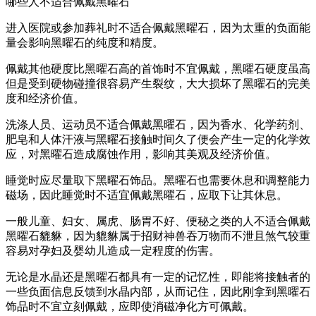
哪些人不适合佩戴黑曜石
进入医院或参加葬礼时不适合佩戴黑曜石，因为太重的负面能
量会影响黑曜石的纯度和精度。
佩戴其他硬度比黑曜石高的首饰时不宜佩戴，黑曜石硬度虽高
但是受到硬物碰撞很容易产生裂纹，大大损坏了黑曜石的完美
度和经济价值。
洗涤人员、运动员不适合佩戴黑曜石，因为香水、化学药剂、
肥皂和人体汗液与黑曜石接触时间久了便会产生一定的化学效
应，对黑曜石造成腐蚀作用，影响其美观及经济价值。
睡觉时应尽量取下黑曜石饰品。黑曜石也需要休息和调整能力
磁场，因此睡觉时不适宜佩戴黑曜石，应取下让其休息。
一般儿童、妇女、属虎、肠胃不好、便秘之类的人不适合佩戴
黑曜石貔貅，因为貔貅属于招财神兽吞万物而不泄且煞气较重
容易对孕妇及婴幼儿造成一定程度的伤害。
无论是水晶还是黑曜石都具有一定的记忆性，即能将接触者的
一些负面信息反馈到水晶内部，从而记住，因此刚拿到黑曜石
饰品时不宜立刻佩戴，应即使消磁净化方可佩戴。