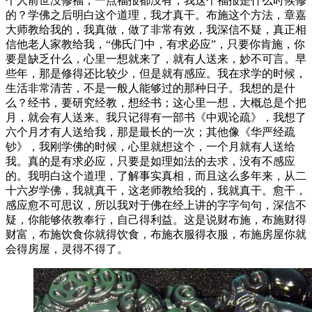
个人前世没修福，一点福报都没有，我这个福报是什么时候修
的？学佛之后明白这个道理，我才真干。布施这个方法，章嘉
大师教给我的，我真做，做了非常有效，我深信不疑，真正相
信他老人家教给我，“佛氏门中，有求必应”，只要你肯施，你
要是缺乏什么，心里一想就来了，就有人送来，妙不可言。早
些年，那是修得还比较少，但是就有感应。我在求学的时候，
生活非常清苦，不是一般人能够过的那种日子。我想的是什
么？经书，要研究经教，想经书；这心里一想，大概总是个把
月，就会有人送来。我只记得有一部书《中观论疏》，我想了
六个月才有人送给我，那是最长的一次；其他像《华严经疏
钞》，我刚学佛的时候，心里就想这个，一个月就有人送给
我。真的是有求必应，只要是如理如法的去求，没有不感应
的。我明白这个道理，了解事实真相，而且这么多年来，从二
十六岁学佛，我就真干，这老师教给我的，我就真干。愈干，
感应愈不可思议，所以我对于佛在经上讲的字字句句，深信不
疑，你能够依教奉行，自己得利益。这是说财布施，布施财得
财富，布施饮食你就得饮食，布施衣服得衣服，布施房屋你就
会得房屋，灵得不得了。