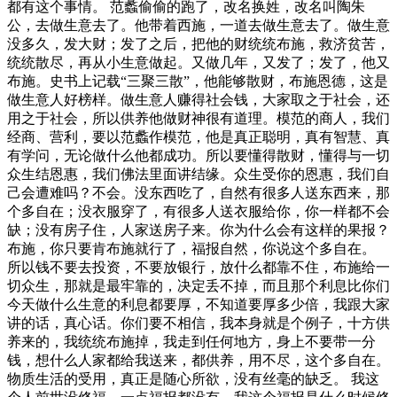
都有这个事情。 范蠡偷偷的跑了，改名换姓，改名叫陶朱
公，去做生意去了。他带着西施，一道去做生意去了。做生意
没多久，发大财；发了之后，把他的财统统布施，救济贫苦，
统统散尽，再从小生意做起。又做几年，又发了；发了，他又
布施。史书上记载“三聚三散”，他能够散财，布施恩德，这是
做生意人好榜样。做生意人赚得社会钱，大家取之于社会，还
用之于社会，所以供养他做财神很有道理。模范的商人，我们
经商、营利，要以范蠡作模范，他是真正聪明，真有智慧、真
有学问，无论做什么他都成功。所以要懂得散财，懂得与一切
众生结恩惠，我们佛法里面讲结缘。众生受你的恩惠，我们自
己会遭难吗？不会。没东西吃了，自然有很多人送东西来，那
个多自在；没衣服穿了，有很多人送衣服给你，你一样都不会
缺；没有房子住，人家送房子来。你为什么会有这样的果报？
布施，你只要肯布施就行了，福报自然，你说这个多自在。
所以钱不要去投资，不要放银行，放什么都靠不住，布施给一
切众生，那就是最牢靠的，决定丢不掉，而且那个利息比你们
今天做什么生意的利息都要厚，不知道要厚多少倍，我跟大家
讲的话，真心话。你们要不相信，我本身就是个例子，十方供
养来的，我统统布施掉，我走到任何地方，身上不要带一分
钱，想什么人家都给我送来，都供养，用不尽，这个多自在。
物质生活的受用，真正是随心所欲，没有丝毫的缺乏。 我这