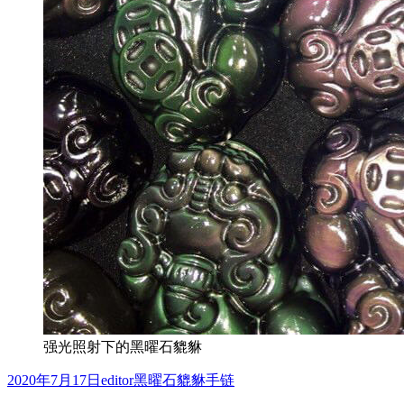
强光照射下的黑曜石貔貅
发
作
分
2020年7月17日
editor
黑曜石貔貅手链
布
者
类