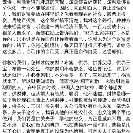
去修，就能够得到殊胜的果报，这是佛菩萨加持，这就是佛菩
萨保佑，千万不能够迷信。因此，真正明白人，真正觉悟的
人，我们财富要放在哪里好？你看看现在的社会，股票上投
资、房地产投资，这个我都搞不清楚，我对这个外行。种种方
法来经营财富，听说这一两年经济不景气，一百万变成十万，
很多人自杀了。而佛在经上告诉我们，“财为五家共有”，不是
你的，只不过是在你面前让你看看而已，你就以为这个财富是
你的，错了，你是心随境转，每天日子过得苦不堪言。谁给你
这么多苦，自己作的自己受，真正是自作自受，迷惑颠倒。
佛教给我们，怎样才能发财？布施，供养。供养父母、供养三
宝，布施一切众生，你的财用不会缺乏。诸位要记住，财用不
缺乏就行，不必要累积，不必要多，多了，灾难就来了，祸害
就来了。所以财要知道散，儒家也说“积而能散”，能散财是最
聪明的人。 在中国古时候，中国人也供财神，哪个都想发
财，供财神。但从前人有智慧、聪明，他不迷信。财神是哪一
位？听说现在大陆上人供财神，可能也被台湾传染，台湾供财
神，供关公，三国时候关羽，关公与发财有什么关系，毫无关
系。关夫子这个人，我看其他的长处没什么，忠义这两个字他
做到，我们要是供关夫子，学他的忠义，真正是威武不屈，富
贵不淫，是我们做人的典范。他在曹操那一段时间，曹操是用
尽了心机，希望他真正的投降为他所用。可是关夫子身虽然在