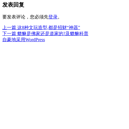
发表回复
于
要发表评论，您必须先
登录
。
上
上一篇
这8种文玩造型,都是招财“神器”
文
篇
下
下一篇
貔貅是佛家还是道家的?及貔貅科普
章
文
篇
自豪地采用WordPress
章：
文
导
章：
航