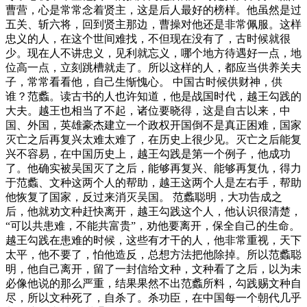
曹营，心是常常念着贤主，这是后人最好的榜样。他虽然是过
五关、斩六将，回到贤主那边，曹操对他还是非常佩服。这样
忠义的人，在这个世间难找，不但现在没有了，古时候就很
少。现在人不讲忠义，见利就忘义，哪个地方待遇好一点，地
位高一点，立刻跳槽就走了。所以这样的人，都应当供养关夫
子，常常看看他，自己生惭愧心。 中国古时候供财神，供
谁？范蠡。读古书的人也许知道，他是战国时代，越王勾践的
大夫。越王也相当了不起，诸位要晓得，这是自古以来，中
国、外国，英雄豪杰建立一个政权开国倒不是真正困难，国家
灭亡之后再复兴太难太难了，在历史上很少见。灭亡之后能复
兴不容易，在中国历史上，越王勾践是第一个例子，他成功
了。他确实被吴国灭了之后，能够再复兴、能够再复仇，得力
于范蠡、文种这两个人的帮助，越王这两个人是左右手，帮助
他恢复了国家，反过来消灭吴国。 范蠡聪明，大功告成之
后，他就劝文种赶快离开，越王勾践这个人，他认识很清楚，
“可以共患难，不能共富贵”，劝他要离开，保全自己的生命。
越王勾践在患难的时候，这些有才干的人，他非常重视，天下
太平，他不要了，怕他造反，总想方法把他除掉。所以范蠡聪
明，他自己离开，留了一封信给文种，文种看了之后，以为未
必像他说的那么严重，结果果然不出范蠡所料，勾践赐文种自
尽，所以文种死了，自杀了。杀功臣，在中国每一个朝代几乎