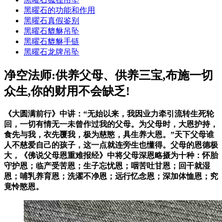
黑曜石的功能和作用
黑曜石真假鉴别
黑曜石貔貅吊坠
黑曜石貔貅手链
黑曜石龙牌吊坠
净空法师:供养父母、供养三宝,布施一切
众生,你的财用不会缺乏!
《大圆满前行》中讲：“无始以来，我因业力牵引流转生死轮
回，一切有情无一未曾作过我的父母。为父母时，大恩护持，
食先与我，衣先覆我，极为慈愍，具生养大恩。”天下父母谁
人不慈爱自己的孩子，这一点就连旁生也懂得。父母的恩德极
大，《佛说父母恩重难报经》中将父母深恩略摄为十种：怀胎
守护恩；临产受苦恩；生子忘忧恩；咽苦吐甘恩；回干就湿
恩；哺乳养育恩；洗濯不净恩；远行忆念恩；深加体恤恩；究
竟怜愍恩。