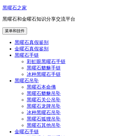
跳
黑曜石之家
至
黑曜石和金曜石知识分享交流平台
内
容
菜单和挂件
黑曜石真假鉴别
金曜石真假鉴别
黑曜石手链
彩虹眼黑曜石手链
黑曜石貔貅手链
冰种黑曜石手链
黑曜石吊坠
黑曜石本命佛
黑曜石貔貅吊坠
黑曜石关公吊坠
黑曜石龙牌吊坠
冰种黑曜石吊坠
黑曜石狐狸吊坠
黑曜石其他吊坠
金曜石手链