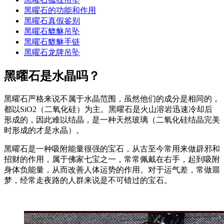
黑曜石的功能和作用
黑曜石真假鉴别
黑曜石貔貅吊坠
黑曜石貔貅手链
黑曜石龙牌吊坠
黑曜石是水晶吗？
黑曜石严格来说不属于水晶范围，虽然他们的成分是相同的，
都以SiO2（二氧化硅）为主。黑曜石是火山溶岩迅速冷却后
形成的，因此难以结晶，是一种天然玻璃（二氧化硅结晶完美
时形成的才是水晶）。
黑曜石是一种吸附能量很强的宝石，从古至今常用来做辟邪和
招财的作用，属于佛家七宝之一，常常佩戴在右手，起到吸附
身体负能量，从而改善人体运势的作用。对于运气差，常做噩
梦，经常走夜路的人群来说是不可错过的宝石。