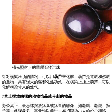
强光照射下的黑曜石转运珠
针对横梁压顶的情况，可以用
葫芦
来化解，葫芦是道教和佛教
的圣物，具有强大的驱邪化煞功效，在横梁上挂上葫芦，可以
化解横梁带来的煞气。
7
禁止摆放凶猛的动物饰品或带刺的物品
办公桌上，最忌讳摆放猛禽或猛兽的雕像，如老鹰、老虎、狮
子等，此现象多主事业难以前进，易招职场小人的妒忌和陷