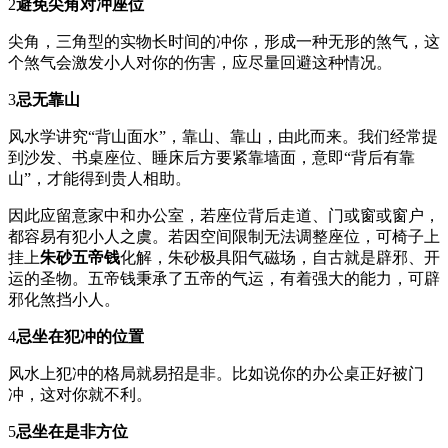
2
避免尖角对冲座位
尖角，三角型的实物长时间的冲你，形成一种无形的煞气，这
个煞气会激发小人对你的伤害，应尽量回避这种情况。
3
忌无靠山
风水学讲究“背山面水”，靠山、靠山，由此而来。我们经常提
到沙发、书桌座位、睡床后方要紧靠墙面，意即“背后有靠
山”，才能得到贵人相助。
因此应留意家中和办公室，若座位背后走道、门或窗或窗户，
都容易有犯小人之虞。若因空间限制无法调整座位，可椅子上
挂上
朱砂五帝钱
化解，朱砂极具阳气磁场，自古就是辟邪、开
运的圣物。五帝钱秉承了五帝的气运，有着强大的能力，可辟
邪化煞挡小人。
4
忌坐在犯冲的位置
风水上犯冲的格局就易招是非。比如说你的办公桌正好被门
冲，这对你就不利。
5
忌坐在是非方位