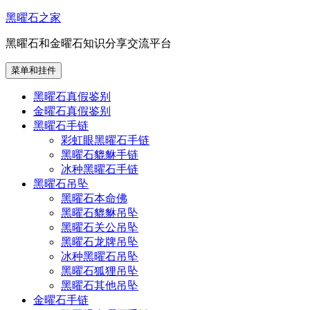
跳
黑曜石之家
至
黑曜石和金曜石知识分享交流平台
内
容
菜单和挂件
黑曜石真假鉴别
金曜石真假鉴别
黑曜石手链
彩虹眼黑曜石手链
黑曜石貔貅手链
冰种黑曜石手链
黑曜石吊坠
黑曜石本命佛
黑曜石貔貅吊坠
黑曜石关公吊坠
黑曜石龙牌吊坠
冰种黑曜石吊坠
黑曜石狐狸吊坠
黑曜石其他吊坠
金曜石手链