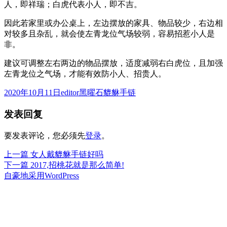
人，即祥瑞；白虎代表小人，即不吉。
因此若家里或办公桌上，左边摆放的家具、物品较少，右边相
对较多且杂乱，就会使左青龙位气场较弱，容易招惹小人是
非。
建议可调整左右两边的物品摆放，适度减弱右白虎位，且加强
左青龙位之气场，才能有效防小人、招贵人。
发
作
分
2020年10月11日
editor
黑曜石貔貅手链
布
者
类
发表回复
于
要发表评论，您必须先
登录
。
上
上一篇
女人戴貔貅手链好吗
文
篇
下
下一篇
2017,招桃花就是那么简单!
章
文
篇
自豪地采用WordPress
章：
文
导
章：
航