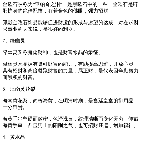
金曜石被称为“亚帕奇之泪”，是黑曜石中的一种，金曜石是辟
邪护身的绝佳配饰，有着金色的佛眼，强力招财。
佩戴金曜石饰品能够促进财运的形成与愿望的达成，对在求财
求事业的人来说，是很好的利器。
7、绿幽灵
绿幽灵又称鬼佬财神，也是财富水晶的象征。
绿幽灵水晶拥有吸引财富的能力，有助提高思维，开放心灵，
具有招财和高度凝聚财富的力量，属正财，是代表因辛勤努力
而累积的财富。
5、海南黄花梨
海南黄花梨，简称海黄，在明清时期，是宫廷皇室的御用品，
十分昂贵。
海黄手串坚硬而致密，色泽浅黄，纹理清晰而变化无穷，佩戴
海黄手串，凸显男士的阳刚之气，也可招财旺运，增加福祉。
4、黄水晶