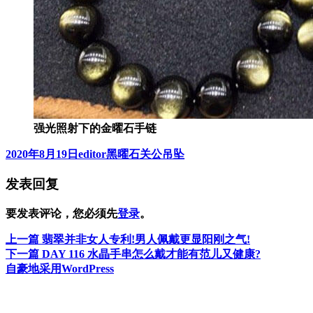
强光照射下的金曜石手链
发
作
分
2020年8月19日
editor
黑曜石关公吊坠
布
者
类
发表回复
于
要发表评论，您必须先
登录
。
上
上一篇
翡翠并非女人专利!男人佩戴更显阳刚之气!
文
篇
下
下一篇
DAY 116 水晶手串怎么戴才能有范儿又健康?
章
文
篇
自豪地采用WordPress
章：
文
导
章：
航