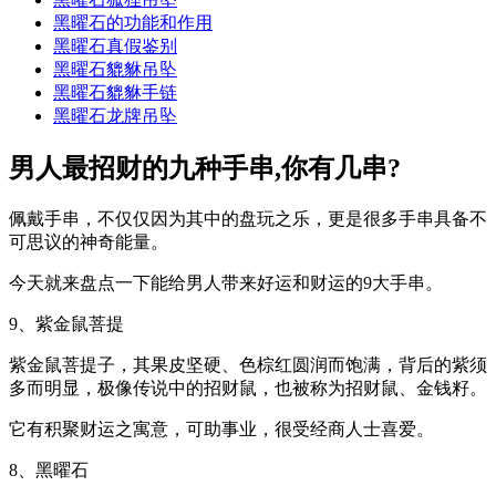
黑曜石的功能和作用
黑曜石真假鉴别
黑曜石貔貅吊坠
黑曜石貔貅手链
黑曜石龙牌吊坠
男人最招财的九种手串,你有几串?
佩戴手串，不仅仅因为其中的盘玩之乐，更是很多手串具备不
可思议的神奇能量。
今天就来盘点一下能给男人带来好运和财运的9大手串。
9、紫金鼠菩提
紫金鼠菩提子，其果皮坚硬、色棕红圆润而饱满，背后的紫须
多而明显，极像传说中的招财鼠，也被称为招财鼠、金钱籽。
它有积聚财运之寓意，可助事业，很受经商人士喜爱。
8、黑曜石