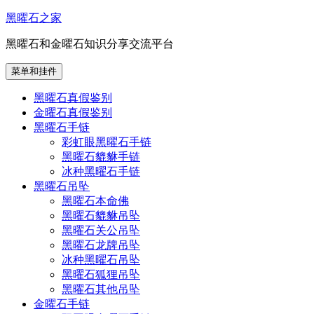
跳
黑曜石之家
至
黑曜石和金曜石知识分享交流平台
内
容
菜单和挂件
黑曜石真假鉴别
金曜石真假鉴别
黑曜石手链
彩虹眼黑曜石手链
黑曜石貔貅手链
冰种黑曜石手链
黑曜石吊坠
黑曜石本命佛
黑曜石貔貅吊坠
黑曜石关公吊坠
黑曜石龙牌吊坠
冰种黑曜石吊坠
黑曜石狐狸吊坠
黑曜石其他吊坠
金曜石手链