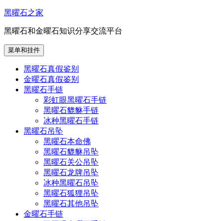
跳
黑曜石之家
至
黑曜石和金曜石知识分享交流平台
内
容
菜单和挂件
黑曜石真假鉴别
金曜石真假鉴别
黑曜石手链
彩虹眼黑曜石手链
黑曜石貔貅手链
冰种黑曜石手链
黑曜石吊坠
黑曜石本命佛
黑曜石貔貅吊坠
黑曜石关公吊坠
黑曜石龙牌吊坠
冰种黑曜石吊坠
黑曜石狐狸吊坠
黑曜石其他吊坠
金曜石手链