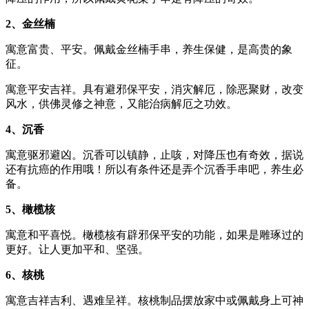
2、金丝楠
寓意富贵、平安。佩戴金丝楠手串，养生保健，是高贵的象
征。
寓意平安吉祥。具有避邪保平安，消灾解厄，除恶聚财，改变
风水，供佛灵修之神意，又能治病解厄之功效。
4、沉香
寓意驱邪避凶。沉香可以镇静，止咳，对降压也有奇效，据说
还有抗癌的作用哦！所以有条件还是弄个沉香手串吧，养生必
备。
5、橄榄核
寓意和平喜悦。橄榄核有辟邪保平安的功能，如果是雕琢过的
更好。让人更加平和、坚强。
6、核桃
寓意吉祥吉利、遇难呈祥。核桃制品摆放家中或佩戴身上可神