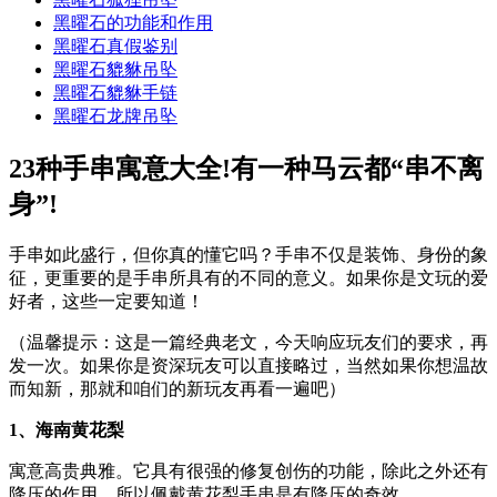
黑曜石的功能和作用
黑曜石真假鉴别
黑曜石貔貅吊坠
黑曜石貔貅手链
黑曜石龙牌吊坠
23种手串寓意大全!有一种马云都“串不离
身”!
手串如此盛行，但你真的懂它吗？手串不仅是装饰、身份的象
征，更重要的是手串所具有的不同的意义。如果你是文玩的爱
好者，这些一定要知道！
（温馨提示：这是一篇经典老文，今天响应玩友们的要求，再
发一次。如果你是资深玩友可以直接略过，当然如果你想温故
而知新，那就和咱们的新玩友再看一遍吧）
1、海南黄花梨
寓意高贵典雅。它具有很强的修复创伤的功能，除此之外还有
降压的作用，所以佩戴黄花梨手串是有降压的奇效。