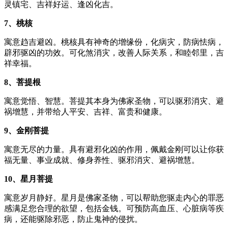
灵镇宅、吉祥好运、逢凶化吉。
7、桃核
寓意趋吉避凶。桃核具有神奇的增缘份，化病灾，防病怯病，
辟邪驱凶的功效。可化煞消灾，改善人际关系，和睦邻里，吉
祥幸福。
8、菩提根
寓意觉悟、智慧。菩提其本身为佛家圣物，可以驱邪消灾、避
祸增慧，并带给人平安、吉祥、富贵和健康。
9、金刚菩提
寓意无尽的力量。具有避邪化凶的作用，佩戴金刚可以让你获
福无量、事业成就、修身养性、驱邪消灾、避祸增慧。
10、星月菩提
寓意岁月静好。星月是佛家圣物，可以帮助您驱走内心的罪恶
感满足您合理的欲望，包括金钱。可预防高血压、心脏病等疾
病，还能驱除邪恶，防止鬼神的侵扰。