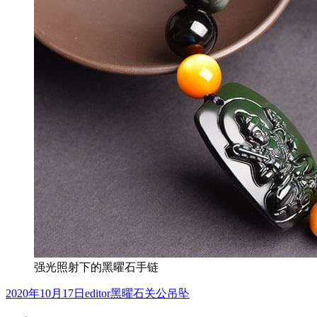
强光照射下的黑曜石手链
发
作
分
2020年10月17日
editor
黑曜石关公吊坠
布
者
类