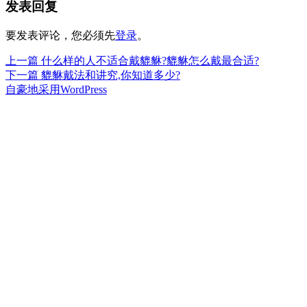
发表回复
于
要发表评论，您必须先
登录
。
上
上一篇
什么样的人不适合戴貔貅?貔貅怎么戴最合适?
文
篇
下
下一篇
貔貅戴法和讲究,你知道多少?
章
文
篇
自豪地采用WordPress
章：
文
导
章：
航