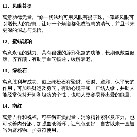
11、凤眼菩提
寓意功德无量。“修一切法均可用凤眼菩提子珠。”佩戴凤眼可
以增长人的智慧，让每一个烦恼都化成智慧的清气，并且带来
更深的深思与觉悟。
12、蜜蜡琥珀
寓意永恒的魅力。具有很强的辟邪化煞的功能，长期佩戴益健
康、养容颜，有助于血气畅通，缓解衰老。
13、绿松石
寓意胜利与成功。戴上绿松石有聚财、旺财、避邪、保平安的
作用，可加强财运及勇气，有助心境平和，广结人缘，并助人
能经常保持开朗和坦荡的个性，也助人更容易释出爱的能量。
14、南红
寓意吉祥和祝福。可平衡正负能量，消除精神紧张及压力。也
可改善内分泌，加强血液循环，让气色变好。自古以来一直被
当为辟邪物、护身符使用。