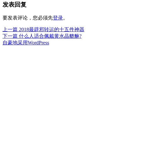
发表回复
于
要发表评论，您必须先
登录
。
上
上一篇
2018最辟邪转运的十五件神器
文
篇
下
下一篇
什么人适合佩戴黄水晶貔貅?
章
文
篇
自豪地采用WordPress
章：
文
导
章：
航