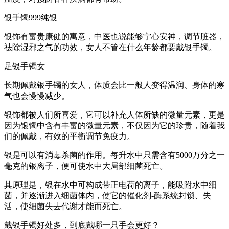
银手镯999纯银
银饰有富贵康健的寓意，中医也说能够宁心安神，调节脏器，
祛除湿邪之气的功效，女人不管在什么年龄都要戴银手镯。
足银手镯女
长期佩戴银手镯的女人，体质会比一般人变得温润、身体的寒
气也会慢慢减少。
银饰都被人们所喜爱，它可以补充人体所缺的微量元素，更是
因为银镯中含有丰富的微量元素，不仅因为它的珍贵，随着我
们的佩戴，有效的平衡调节免疫力。
银是可以有消毒杀菌的作用。每升水中只需含有5000万分之一
毫克的银离子，便可使水中大局部细菌死亡。
其原理是，银在水中可构成带正电荷的离子，能吸附水中细
菌，并逐渐进入细菌体内，使它的催化剂-酶系统封锁、失
活，使细菌失去代谢才能而死亡。
戴银手镯好处多，到底戴哪一只手会更好？