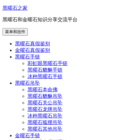
跳
黑曜石之家
至
黑曜石和金曜石知识分享交流平台
内
容
菜单和挂件
黑曜石真假鉴别
金曜石真假鉴别
黑曜石手链
彩虹眼黑曜石手链
黑曜石貔貅手链
冰种黑曜石手链
黑曜石吊坠
黑曜石本命佛
黑曜石貔貅吊坠
黑曜石关公吊坠
黑曜石龙牌吊坠
冰种黑曜石吊坠
黑曜石狐狸吊坠
黑曜石其他吊坠
金曜石手链