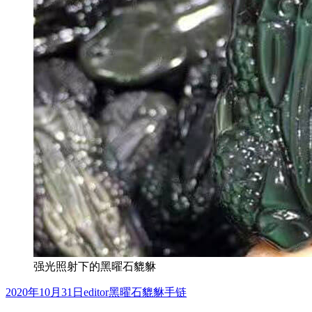
强光照射下的黑曜石貔貅
发
作
分
2020年10月31日
editor
黑曜石貔貅手链
布
者
类