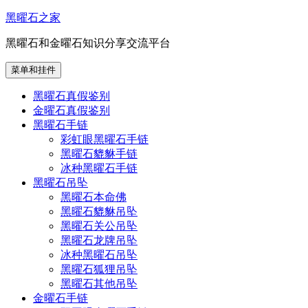
跳
黑曜石之家
至
黑曜石和金曜石知识分享交流平台
内
容
菜单和挂件
黑曜石真假鉴别
金曜石真假鉴别
黑曜石手链
彩虹眼黑曜石手链
黑曜石貔貅手链
冰种黑曜石手链
黑曜石吊坠
黑曜石本命佛
黑曜石貔貅吊坠
黑曜石关公吊坠
黑曜石龙牌吊坠
冰种黑曜石吊坠
黑曜石狐狸吊坠
黑曜石其他吊坠
金曜石手链