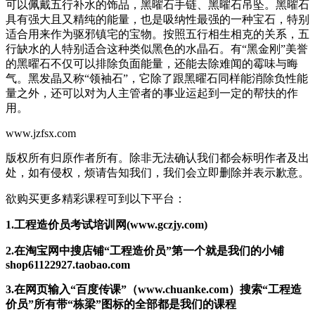
可以佩戴五行补水的饰品，黑曜石手链、黑曜石吊坠。黑曜石
具有强大且又精纯的能量，也是吸纳性最强的一种宝石，特别
适合用来作为驱邪镇宅的宝物。按照五行相生相克的关系，五
行缺水的人特别适合这种类似黑色的水晶石。有“黑金刚”美誉
的黑曜石不仅可以排除负面能量，还能去除难闻的霉味与晦
气。黑发晶又称“领袖石”，它除了跟黑曜石同样能消除负性能
量之外，还可以对为人主管者的事业运起到一定的帮扶的作
用。
www.jzfsx.com
版权所有归原作者所有。除非无法确认我们都会标明作者及出
处，如有侵权，烦请告知我们，我们会立即删除并表示歉意。
欲购买更多精彩课程可到以下平台：
1.工程造价员考试培训网(www.gczjy.com)
2.在淘宝网中搜店铺“工程造价员”第一个就是我们的小铺
shop61122927.taobao.com
3.在网页输入“百度传课”（www.chuanke.com）搜索“工程造
价员”所有带“栋梁”图标的全部都是我们的课程