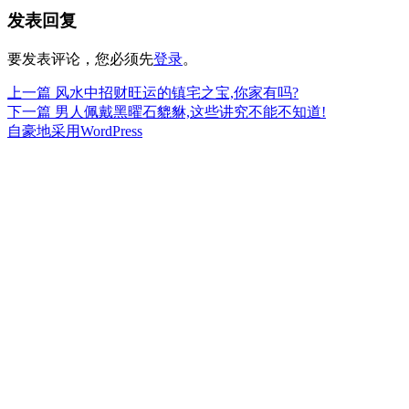
发表回复
于
要发表评论，您必须先
登录
。
上
上一篇
风水中招财旺运的镇宅之宝,你家有吗?
文
篇
下
下一篇
男人佩戴黑曜石貔貅,这些讲究不能不知道!
章
文
篇
自豪地采用WordPress
章：
文
导
章：
航