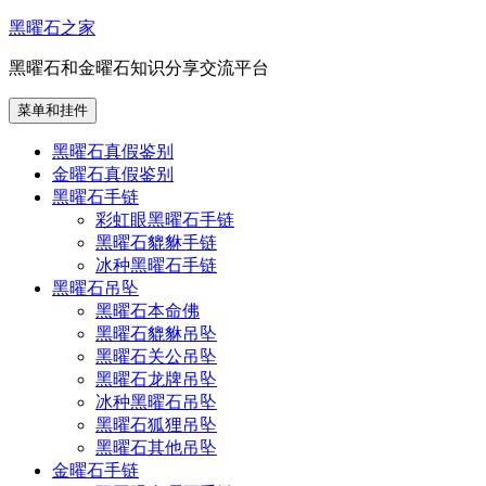
跳
黑曜石之家
至
黑曜石和金曜石知识分享交流平台
内
容
菜单和挂件
黑曜石真假鉴别
金曜石真假鉴别
黑曜石手链
彩虹眼黑曜石手链
黑曜石貔貅手链
冰种黑曜石手链
黑曜石吊坠
黑曜石本命佛
黑曜石貔貅吊坠
黑曜石关公吊坠
黑曜石龙牌吊坠
冰种黑曜石吊坠
黑曜石狐狸吊坠
黑曜石其他吊坠
金曜石手链