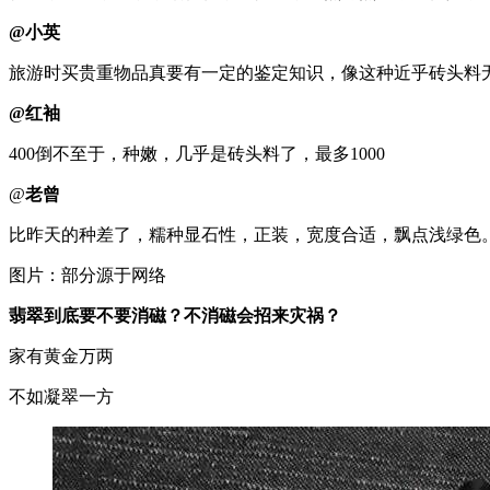
@小英
旅游时买贵重物品真要有一定的鉴定知识，像这种近乎砖头料
@
红袖
400倒不至于，种嫩，几乎是砖头料了，最多1000
@
老曾
比昨天的种差了，糯种显石性，正装，宽度合适，飘点浅绿色
图片：部分源于网络
翡翠到底要不要消磁？
不消磁会招来灾祸？
家有黄金万两
不如凝翠一方