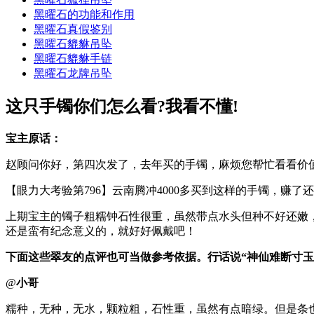
黑曜石的功能和作用
黑曜石真假鉴别
黑曜石貔貅吊坠
黑曜石貔貅手链
黑曜石龙牌吊坠
这只手镯你们怎么看?我看不懂!
宝主原话：
赵顾问你好，第四次发了，去年买的手镯，麻烦您帮忙看看价值如
【眼力大考验第796】云南腾冲4000多买到这样的手镯，赚了
上期宝主的镯子粗糯钟石性很重，虽然带点水头但种不好还嫩，
还是蛮有纪念意义的，就好好佩戴吧！
下面这些翠友的点评也可当做参考依据。行话说“神仙难断寸玉
@
小哥
糯种，无种，无水，颗粒粗，石性重，虽然有点暗绿。但是条