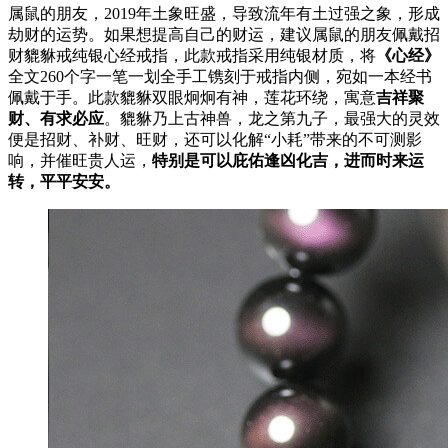
属鼠的朋友，2019年土象旺盛，导致流年有土过强之象，形成
劫财的运势。如果想提高自己的财运，建议属鼠的朋友佩戴招
财貔貅戒纯银心经戒指，此款戒指采用纯银材质，将
《心经》
全文260个字一笔一划全手工镌刻于戒指内侧，宛如一本经书
佩戴于手。此款貔貅双眼炯炯有神，莲花环绕，寓意
吉祥聚
财、有求必应
。貔貅乃上古神兽，龙之第九子，最强大的灵效
便是招财、补财、旺财，还可以化解“小耗”带来的不可测影
响，并催旺贵人运，
特别是可以庇佑逢凶化吉，进而时来运
转，平平安安。