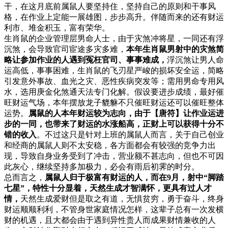
干，在这月底前属鼠人要坚持住，坚持自己的原则和干事风
格，在作业上定能一展雄图，步步高升。伴随而来的还有财运
利市、堆金积玉，富有荣华。
生肖鼠的企业管理层男命人士，由于灾煞冲将星，一同还有浮
沉煞，会导致官司宦途多灾多难，
本年生肖鼠男射中的灾煞简
略让参加作业的人遇到冤枉官司、事事难成，
浮沉煞让男人命
运高低，事事困难，生肖鼠的飞刃星严峻的损坏安全运，简略
引发意外事故、血光之灾、恶性疾病突发等；需用男命专用风
水，选用庚金化煞通天法专门化解。假设要进步成绩，最好催
旺财运气场，本年摆放龙子貔貅不只催旺财运还可以催旺整体
运势。
属鼠的人本年财运较为志向，由于【唐符】让作业运进
步的一同，也带来了财运的水涨船高，正财上可以获得十分不
错的收入
。不过这只是针对上班的属鼠人而言，关于自己创业
和经商的属鼠人则不太安稳，各方面都会有较强的竞争力出
现，导致自身业务受到了冲击，营业额不甚志向，但也不可因
此灰心，继续坚持多加极力，必会有雨后初霁的时分。
总而言之，
属鼠人归于极富有财运的人，而在9月，射中“脚踏
七星”，特性十分显着，天然生成才智满怀，更具有过人才
情，
天然生成爱财但是取之有道，无惧贫穷，勇于奋斗，终身
财运顺顺利利，不管身世家庭情况怎样，这辈子总有一次发横
财的机遇，且大都会由于遇到异性贵人而成果财情兼收的人