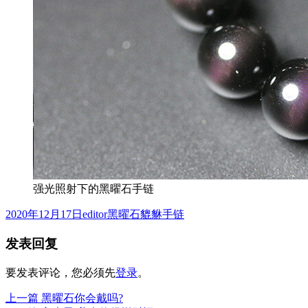
强光照射下的黑曜石手链
发
作
分
2020年12月17日
editor
黑曜石貔貅手链
布
者
类
发表回复
于
要发表评论，您必须先
登录
。
上
上一篇
黑曜石你会戴吗?
文