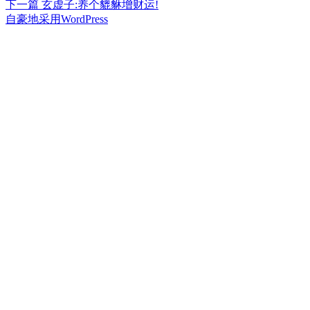
篇
下
下一篇
玄虚子:养个貔貅增财运!
章
文
篇
自豪地采用WordPress
章：
文
导
章：
航