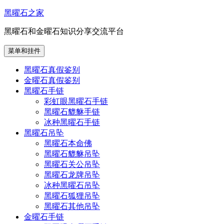
跳
黑曜石之家
至
黑曜石和金曜石知识分享交流平台
内
容
菜单和挂件
黑曜石真假鉴别
金曜石真假鉴别
黑曜石手链
彩虹眼黑曜石手链
黑曜石貔貅手链
冰种黑曜石手链
黑曜石吊坠
黑曜石本命佛
黑曜石貔貅吊坠
黑曜石关公吊坠
黑曜石龙牌吊坠
冰种黑曜石吊坠
黑曜石狐狸吊坠
黑曜石其他吊坠
金曜石手链