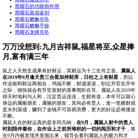
黑曜石的功能和作用
黑曜石真假鉴别
黑曜石貔貅吊坠
黑曜石貔貅手链
黑曜石龙牌吊坠
万万没想到:九月吉祥鼠,福星将至,众星捧
月,富有满三年
鼠之人天然生成果有好财运，其财运为十二生肖之首。
属鼠人
在2019年9月逢天贵三合星加持财库，日柱之上有财星
，所以
作业能和财运两相合，鸿福不断，财源滚滚，职位升官在开年
之际，很快就会有升官发财的喜事闻听在耳。属鼠人在2019年
得天时地利与人和，注定贵运连连，生财有道，本年可以留心
身边的属猴朋友，属猴的朋友，其间必有贵人，发一笔横财就
是水到渠成，赚到了金钱不可容易浪费，更大的好运必将接连
不断。
属鼠人在的财运真的是非同凡响，
在9月，属鼠人射中的贵人
时刻陪伴着你，在作业上之前所堆积的一切的阅历和才干
，将
在9月内被发现并发掘出来，领导会看到属鼠人的极力和才