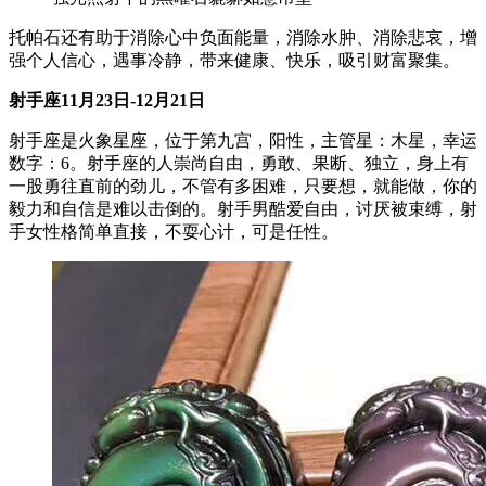
托帕石还有助于消除心中负面能量，消除水肿、消除悲哀，增
强个人信心，遇事冷静，带来健康、快乐，吸引财富聚集。
射手座
11
月
23
日
-12
月
21
日
射手座是火象星座，位于第九宫，阳性，主管星：木星，幸运
数字：6。射手座的人崇尚自由，勇敢、果断、独立，身上有
一股勇往直前的劲儿，不管有多困难，只要想，就能做，你的
毅力和自信是难以击倒的。射手男酷爱自由，讨厌被束缚，射
手女性格简单直接，不耍心计，可是任性。