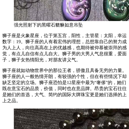
强光照射下的黑曜石貔貅如意吊坠
狮子座是火象星座，位于第五宫，阳性，主管星：太阳，幸运
数字：19。狮子座的人有着宏伟的理想，总想靠自己的努力成
为人上人，向往高高在上的优越感，也期待被仰慕被崇拜的感
觉，有点儿自信有点儿自大。狮子男的大男人气息很重，爱面
子，狮子女热情阳光，对朋友讲义气。
狮子座就如动物世界中的那位王者，骄傲且具备无穷的力量。
狮子座的人一般热情开朗，有较强的个性，但在有些情况下却
缺乏坚定的立场。狮子座恐怕是12星座中最为“奢侈”的，她们
既在意宝石的品质，价值，同时也在意品牌。昂贵的宝石往往
是她们的首选，大气、简约的国际大牌珠宝更是她们选择的上
上之品。