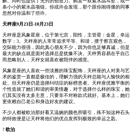
解。同时也提供了无穷的创造力。购置一双紫水晶耳坠，或一
条小小的紫水晶项链。你或许会发现，那个跟你闹得僵的同事
忽然对你温和了些许。
天秤座
9
月
23
日
-10
月
23
日
天秤座是风象星座，位于第七宫，阳性，主管星：金星，幸运
数字：3。天秤座的人常常追求平等、和谐，擅于察言观色，
交际能力很强，因此真心朋友不少，因为你也足够真诚，但是
最大的缺点就是面对选择总是犹豫不决。天秤男容易在乎自己
而忽略别人，天秤女就喜欢被陪伴的感觉。
风象星座的人喜欢一些淡雅的珠宝配饰，天秤座的人对美与艺
术的鉴赏一直都是极佳的，理解力强的天秤总能与人愉快的相
处。但天秤座仍是选择纠结症的标榜患者。天秤座优雅平衡的
个性造就了她们和谐的审美情趣，对于选择什么样的珠宝，她
们其实没有太多主意，只要非不对称款式就好。基本上，她们
更依赖自己老公和身边好友的建议。
不少人都被欧泊那好看又温婉的颜色所吸引，殊不知这种石头
的特效便是让天秤将他们的优点发挥到极致的幸运之匙。
?
欧泊