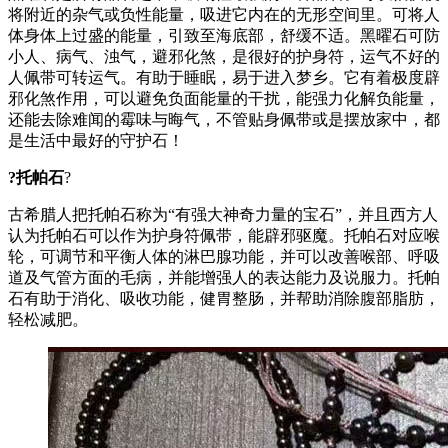
将附近的杂气或负性能量，吸进它内在的无形空间里。可将人
体身体上过盛的能量，引致至海底部，舒缓不适。黑曜石可防
小人、病气、浊气，避邪化煞，是很好的护身符，运气不好的
人佩带可转运气。有助于睡眠，易于进入梦乡。它有着极度辟
邪化煞作用，可以避免负面能量的干扰，能强力化解负能量，
还能去除难闻的霉味与晦气，不管贴身佩带或是摆放家中，都
是生活中最好的守护石！
?托帕石
?
古希腊人把托帕石称为“有强大神奇力量的宝石”，并且西方人
认为托帕石可以作为护身符佩带，能辟邪驱魔。托帕石对应喉
轮，可调节和平衡人体的淋巴腺功能，并可以改善喉部、呼吸
道及气管方面的毛病，并能增强人的表达能力及说服力。托帕
石有助于消化、吸收功能，健胃整肠，并帮助消除腹部脂肪，
轻松减肥。