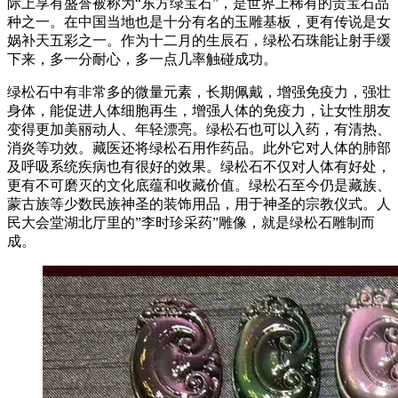
际上享有盛誉被称为“东方绿宝石”，是世界上稀有的贵宝石品
种之一。在中国当地也是十分有名的玉雕基板，更有传说是女
娲补天五彩之一。作为十二月的生辰石，绿松石珠能让射手缓
下来，多一分耐心，多一点几率触碰成功。
绿松石中有非常多的微量元素，长期佩戴，增强免疫力，强壮
身体，能促进人体细胞再生，增强人体的免疫力，让女性朋友
变得更加美丽动人、年轻漂亮。绿松石也可以入药，有清热、
消炎等功效。藏医还将绿松石用作药品。此外它对人体的肺部
及呼吸系统疾病也有很好的效果。绿松石不仅对人体有好处，
更有不可磨灭的文化底蕴和收藏价值。绿松石至今仍是藏族、
蒙古族等少数民族神圣的装饰用品，用于神圣的宗教仪式。人
民大会堂湖北厅里的”李时珍采药”雕像，就是绿松石雕制而
成。