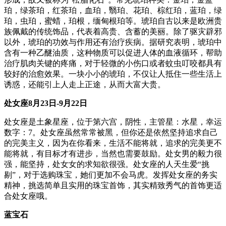
珀，绿茶珀，红茶珀，血珀，翳珀、花珀、棕红珀，蓝珀，绿
珀，虫珀，蜜蜡，珀根，缅甸根珀等。琥珀自古以来是欧洲贵
族佩戴的传统饰品，代表着高贵、含蓄的美丽。除了驱灾辟邪
以外，琥珀的功效与作用还有治疗疾病。据研究表明，琥珀中
含有一种乙醚油质，这种物质可以促进人体的血液循环，帮助
治疗肌肉关键的疼痛，对于轻微的小伤口或者蚊虫叮咬都具有
较好的治愈效果。一块小小的琥珀，不仅让人抵住一些生活上
诱惑，还能引上人走上正途，从而大富大贵。
处女座
8
月
23
日
-9
月
22
日
处女座是土象星座，位于第六宫，阴性，主管星：水星，幸运
数字：7。处女座虽然常常被黑，但你还是依然坚持追求自己
的完美主义，因为在你看来，生活不能将就，追求的完美更不
能将就，有目标才有进步，当然也需要鼓励。处女男的毅力很
强，能坚持，处女女的求知欲很强。处女座的人天生爱“挑
剔”，对于选购珠宝，她们更加不会马虎。发挥处女座的务实
精神，挑选简单且实用的珠宝首饰，其实精致秀气的首饰更适
合处女座哦。
蓝宝石