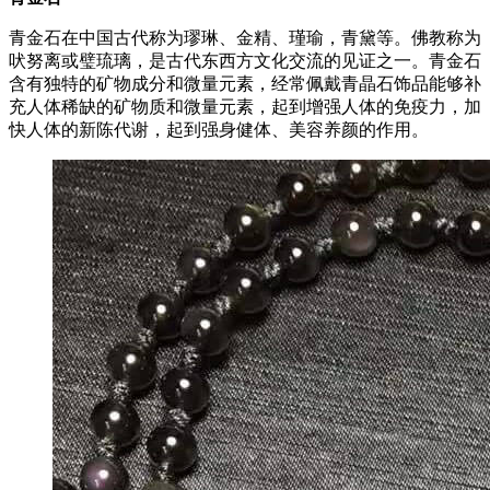
青金石在中国古代称为璆琳、金精、瑾瑜，青黛等。佛教称为
吠努离或璧琉璃，是古代东西方文化交流的见证之一。青金石
含有独特的矿物成分和微量元素，经常佩戴青晶石饰品能够补
充人体稀缺的矿物质和微量元素，起到增强人体的免疫力，加
快人体的新陈代谢，起到强身健体、美容养颜的作用。