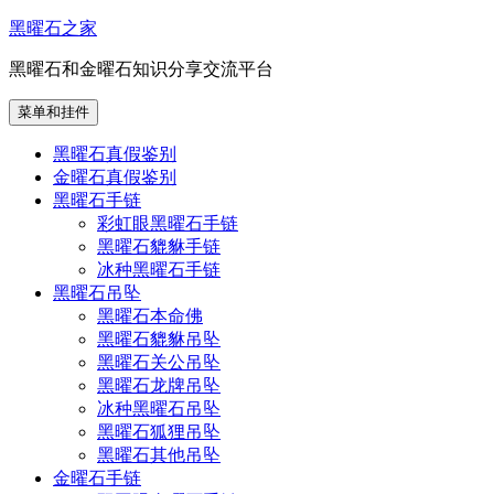
跳
黑曜石之家
至
黑曜石和金曜石知识分享交流平台
内
容
菜单和挂件
黑曜石真假鉴别
金曜石真假鉴别
黑曜石手链
彩虹眼黑曜石手链
黑曜石貔貅手链
冰种黑曜石手链
黑曜石吊坠
黑曜石本命佛
黑曜石貔貅吊坠
黑曜石关公吊坠
黑曜石龙牌吊坠
冰种黑曜石吊坠
黑曜石狐狸吊坠
黑曜石其他吊坠
金曜石手链