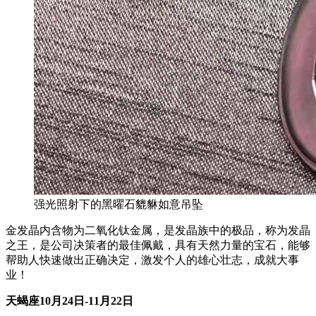
强光照射下的黑曜石貔貅如意吊坠
金发晶内含物为二氧化钛金属，是发晶族中的极品，称为发晶
之王，是公司决策者的最佳佩戴，具有天然力量的宝石，能够
帮助人快速做出正确决定，激发个人的雄心壮志，成就大事
业！
天蝎座
10
月
24
日
-11
月
22
日