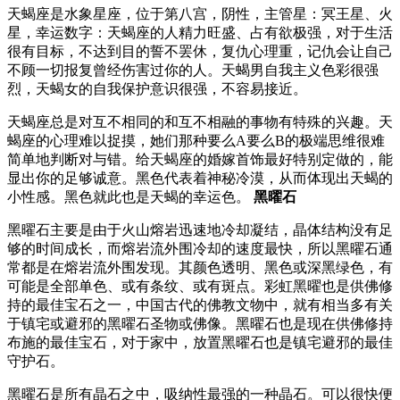
天蝎座是水象星座，位于第八宫，阴性，主管星：冥王星、火
星，幸运数字：天蝎座的人精力旺盛、占有欲极强，对于生活
很有目标，不达到目的誓不罢休，复仇心理重，记仇会让自己
不顾一切报复曾经伤害过你的人。天蝎男自我主义色彩很强
烈，天蝎女的自我保护意识很强，不容易接近。
天蝎座总是对互不相同的和互不相融的事物有特殊的兴趣。天
蝎座的心理难以捉摸，她们那种要么A要么B的极端思维很难
简单地判断对与错。给天蝎座的婚嫁首饰最好特别定做的，能
显出你的足够诚意。黑色代表着神秘冷漠，从而体现出天蝎的
小性感。黑色就此也是天蝎的幸运色。
黑曜石
黑曜石主要是由于火山熔岩迅速地冷却凝结，晶体结构没有足
够的时间成长，而熔岩流外围冷却的速度最快，所以黑曜石通
常都是在熔岩流外围发现。其颜色透明、黑色或深黑绿色，有
可能是全部单色、或有条纹、或有斑点。彩虹黑曜也是供佛修
持的最佳宝石之一，中国古代的佛教文物中，就有相当多有关
于镇宅或避邪的黑曜石圣物或佛像。黑曜石也是现在供佛修持
布施的最佳宝石，对于家中，放置黑曜石也是镇宅避邪的最佳
守护石。
黑曜石是所有晶石之中，吸纳性最强的一种晶石。可以很快便