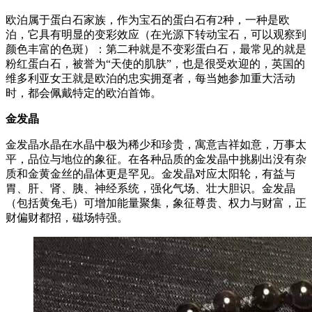
欧泊属于蛋白石家族，作为宝石的蛋白石有2种，一种是欧
泊，它具有明显的变彩效应（在光源下转动宝石，可以观察到
颜色丰富的色斑）：第二种就是不变彩蛋白石，最常见的就是
粉红蛋白石，被誉为“天使的肌肤”，也是很受欢迎的，英国的
维多利亚女王就是欧泊的忠实拥趸者，每当她参加重大活动
时，都会佩戴特定的欧泊首饰。
金发晶
金发晶水晶在水晶中极为稀少和珍贵，寓意吉祥如意，万事太
平，品位与地位的象征。在各种品质的金发晶中挑剔出没有杂
质和金黄金丝的晶体更是罕见。金发晶对应太阳轮，有益与
胃、肝、肾、胰、神经系统，强化气场、壮大胆识。金发晶
（包括黄兔毛）可增加能量聚集，象征尊贵、权力与财富，正
财偏财都招，磁场特强。