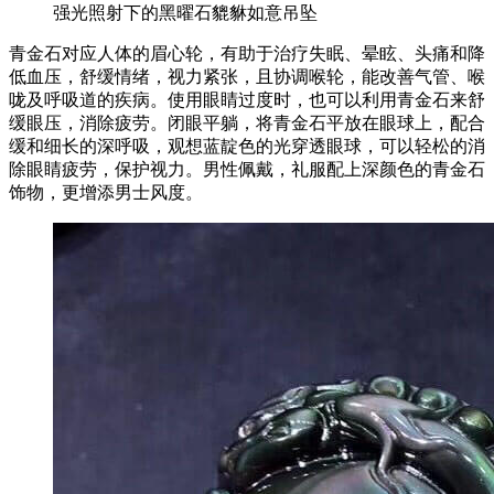
强光照射下的黑曜石貔貅如意吊坠
青金石对应人体的眉心轮，有助于治疗失眠、晕眩、头痛和降
低血压，舒缓情绪，视力紧张，且协调喉轮，能改善气管、喉
咙及呼吸道的疾病。使用眼睛过度时，也可以利用青金石来舒
缓眼压，消除疲劳。闭眼平躺，将青金石平放在眼球上，配合
缓和细长的深呼吸，观想蓝靛色的光穿透眼球，可以轻松的消
除眼睛疲劳，保护视力。男性佩戴，礼服配上深颜色的青金石
饰物，更增添男士风度。