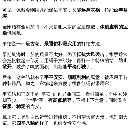
可见，佩戴金刚结既能保佑平安，又能
远离灾祸
，还能
延年益
寿
。
金刚结有金刚加持，不只是犯太岁的宝迷能戴，
体质虚弱的宝
迷
也佩戴。
平结是一种最古老、
最通俗和最实用
的打结方法。
早期航海时，船的质量不太好，为了
抵抗大风袭击
，水手通常
会把帆收起一部分，用绳子捆绑好，再打一个特殊的结，
防止
散开
。减少了帆的面积，船就能
平稳行驶
了。
后来，这种结就有了
平平安安、顺顺利利
的寓意，被应用于各
种装饰品。加之，它编起来方便，很多红绳都采用它。
平安结和玉器里的“平安扣”也异曲同工，看似简单，个中玄妙
却不少。一个“平”字，
有高低相等
，不相上下之意，同时又有
征服、稳定
的含义。
戴上它，是对自己运势进行维稳，不指望大富大贵，也别倒大
霉。它
四平八稳的
样子，也给女性安全感。