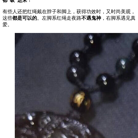
都“吸”进来
！
有些人还把红绳戴在脖子和脚上，获得功效时，又时尚美观，
这些
都是可以的
。左脚系红绳走夜路
不遇鬼神
，右脚系遇见真
爱。