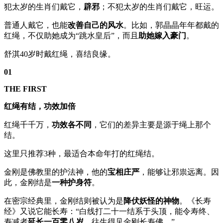
犯太岁的生肖们戴它，
辟邪
；不犯太岁的生肖们戴它，旺运。
普通人戴它，也能
改善自己的风水
。比如，郭晶晶年年都戴的
红绳，不仅助她成为“跳水皇后”，而且
助她嫁入豪门
。
舒淇40岁时戴红绳，喜结良缘。
01
THE FIRST
红绳有结，功效加倍
红绳千千万，
功效各不同
，它们的差异主要是源于绳上那个
结。
这里只推荐3种，最适合本命年打的红绳结。
金刚是佛教里的护法神，他的
宝相庄严
，能够让邪祟远离。因
此，金刚结是
一种护身符
。
在密宗经典里，金刚结则被认为是
降伏妖怪的神物
。《长寿
经》又说它能长寿：“白线打二十一结系于头顶，能令寿终、
寿减者
延长一百零八岁
，往生得见金刚长寿佛。”