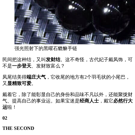
强光照射下的黑曜石貔貅手链
民间把这种结，又叫
发财结
。这不奇怪，古代妃子戴凤饰，可
不是
一步登天
、发财致富么？
凤尾结美得
端庄大气
，它收尾的地方有2个羽毛状的小尾巴，
又
显精致可爱
。
戴着它，除了能彰显自己的身份和品味不凡以外，还能聚拢财
气、提高自己的事业运。如果宝迷是
经商人士
，戴它
必然行大
运
啦！
02
THE
SECOND