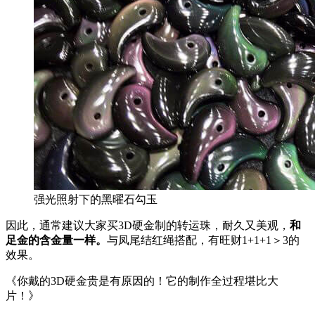
强光照射下的黑曜石勾玉
因此，通常建议大家买3D硬金制的转运珠，耐久又美观，
和
足金的
含金量一样。
与凤尾结红绳搭配，有旺财1+1+1＞3的
效果。
《你戴的3D硬金贵是有原因的！它的制作全过程堪比大
片！》