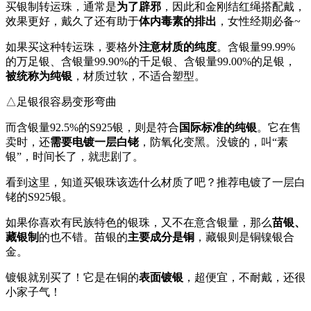
买银制转运珠，通常是
为了辟邪
，因此和金刚结红绳搭配戴，
效果更好，戴久了还有助于
体内毒素的排出
，女性经期必备~
如果买这种转运珠，要格外
注意
材质的纯度
。含银量99.99%
的万足银、含银量99.90%的千足银、含银量99.00%的足银，
被统称为纯银
，材质过软，不适合塑型。
△足银很容易变形弯曲
而含银量92.5%的S925银，则是符合
国际标准的纯银
。它在售
卖时，还
需要电镀一层白铑
，防氧化变黑。没镀的，叫“素
银”，时间长了，就悲剧了。
看到这里，知道买银珠该选什么材质了吧？推荐电镀了一层白
铑的S925银。
如果你喜欢有民族特色的银珠，又不在意含银量，那么
苗银、
藏银制
的也不错。苗银的
主要成分是铜
，藏银则是铜镍银合
金。
镀银就别买了！它是在铜的
表面镀银
，超便宜，不耐戴，还很
小家子气！