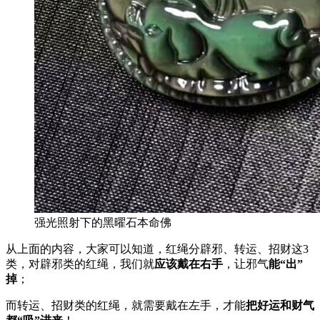
强光照射下的黑曜石本命佛
从上面的内容，大家可以知道，红绳分辟邪、转运、招财这3
类，对辟邪类的红绳，我们就
应该戴在右手
，让邪气
能“出”
掉
；
而转运、招财类的红绳，就需要戴在左手，才能
把好运和财气