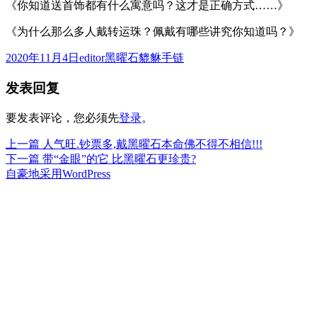
《你知道送首饰都有什么寓意吗？这才是正确方式……》
《为什么那么多人戴转运珠？佩戴有哪些讲究你知道吗？》
发
作
分
2020年11月4日
editor
黑曜石貔貅手链
布
者
类
发表回复
于
要发表评论，您必须先
登录
。
上
上一篇
人气旺.钞票多,戴黑曜石本命佛不得不相信!!!
文
篇
下
下一篇
带“金眼”的它 比黑曜石更珍贵?
章
文
篇
自豪地采用WordPress
章：
文
导
章：
航