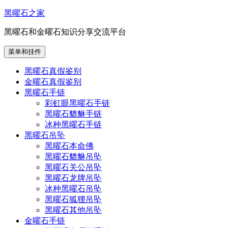
跳
黑曜石之家
至
黑曜石和金曜石知识分享交流平台
内
容
菜单和挂件
黑曜石真假鉴别
金曜石真假鉴别
黑曜石手链
彩虹眼黑曜石手链
黑曜石貔貅手链
冰种黑曜石手链
黑曜石吊坠
黑曜石本命佛
黑曜石貔貅吊坠
黑曜石关公吊坠
黑曜石龙牌吊坠
冰种黑曜石吊坠
黑曜石狐狸吊坠
黑曜石其他吊坠
金曜石手链