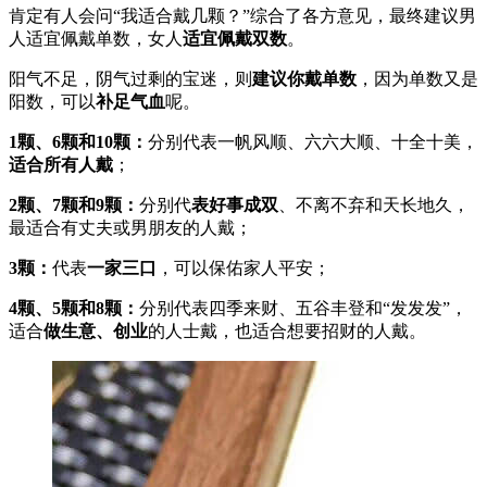
肯定有人会问“我适合戴几颗？”综合了各方意见，最终建议男
人适宜佩戴单数，女人
适宜佩戴双数
。
阳气不足，阴气过剩的宝迷，则
建议你戴单数
，因为单数又是
阳数，可以
补足气血
呢。
1颗、6颗和10颗：
分别代表一帆风顺、六六大顺、十全十美，
适合所有人戴
；
2颗、7颗和9颗：
分别代
表好事成双
、不离不弃和天长地久，
最适合有丈夫或男朋友的人戴；
3颗：
代表
一家三口
，可以保佑家人平安；
4颗、5颗和8颗：
分别代表四季来财、五谷丰登和“发发发”，
适合
做生意、创业
的人士戴，也适合想要招财的人戴。