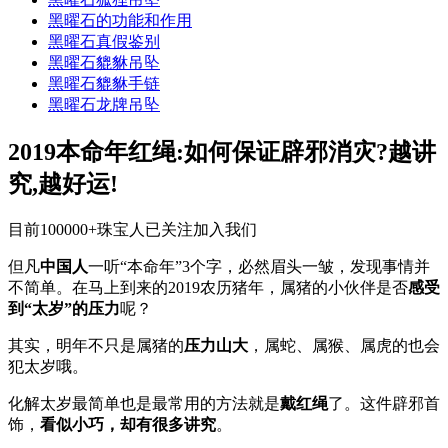
黑曜石的功能和作用
黑曜石真假鉴别
黑曜石貔貅吊坠
黑曜石貔貅手链
黑曜石龙牌吊坠
2019本命年红绳:如何保证辟邪消灾?越讲
究,越好运!
目前100000+珠宝人已关注加入我们
但凡
中国人
一听“本命年”3个字，必然眉头一皱，发现事情并
不简单。在马上到来的2019农历猪年，属猪的小伙伴是否
感受
到“太岁”的压力
呢？
其实，明年不只是属猪的
压力山大
，属蛇、属猴、属虎的也会
犯太岁哦。
化解太岁最简单也是最常用的方法就是
戴红绳
了。这件辟邪首
饰，
看似小巧，却有很多讲究
。