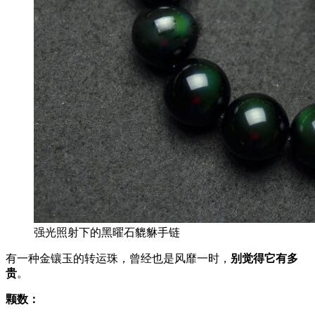
强光照射下的黑曜石貔貅手链
有一种金镶玉的转运珠，曾经也是风靡一时，
别觉得它有多
贵
。
颗数：