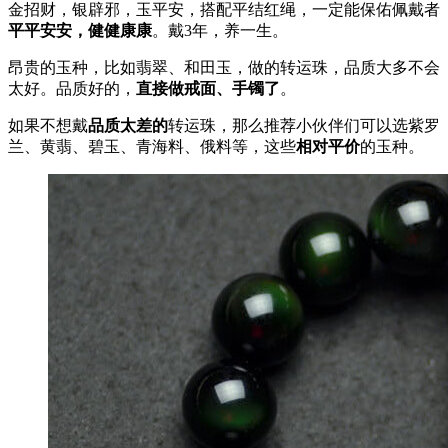
金招财，银辟邪，玉平安，搭配平结红绳，一定能保佑佩戴者
平平安安，健健康康
。戴3年，养一生。
昂贵的玉种，比如翡翠、和田玉，做的转运珠，品质大多不会
太好。品质好的，
直接做戒面、手镯了
。
如果不想戴
品质太差的
转运珠，那么推荐小伙伴们可以选紫罗
兰、黄翡、碧玉、青海料、俄料等，这些
相对平价
的玉种。