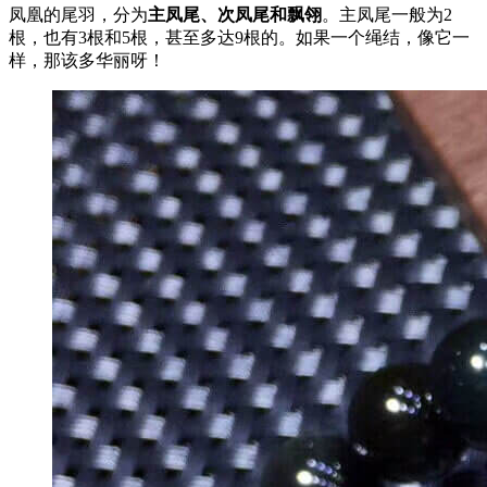
凤凰的尾羽，分为
主凤尾、次凤尾和飘翎
。主凤尾一般为2
根，也有3根和5根，甚至多达9根的。如果一个绳结，像它一
样，那该多华丽呀！