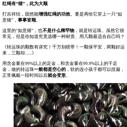
红绳有“猪”，此为大顺
打吉祥结，固然能
增强红绳的功效
。要是再给它穿上一只“如
意猪”，
事事皆顺
。
这里的“如意猪”，也
不是什么稀罕物
，就是转运珠。虽然它很
常见，但是你知道究竟选哪一种材质、用几颗最适合自己吗？
《转运珠的颗数有讲究！千万别瞎带！一颗保平安，两颗好运
来，三颗却…..》
用含金量在99%以上的足金，和含金量在99.9%以上的千足
金，做的转运珠
一般都是空心的
，软的连小孩子都可以捏扁，
正常佩戴一段时间以后
就会变形
。