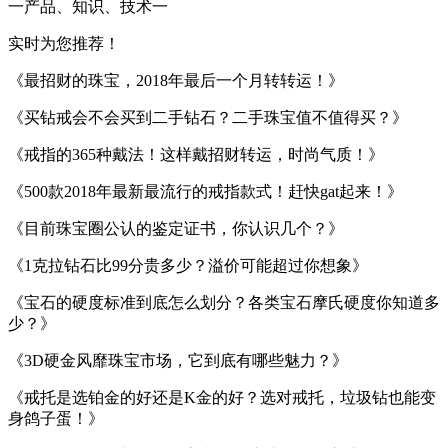
一产品、知识、技术一
实时为您推荐！
《最招财的珠宝，2018年最后一个月转转运！》
《买钻戒会不会买到二手钻石？二手珠宝值不值得买？》
《戒指的365种戴法！这样戴招财转运，时尚气质！》
《500款2018年最新最流行的戒指款式！赶快gat起来！》
《目前珠宝圈公认的鉴定证书，你认识几个？》
《1克拉钻石比99分贵多少？溢价可能超过你想象》
《宝石的硬度标准到底怎么划分？各类宝石摩氏硬度你知道多
少？》
《3D硬金风靡珠宝市场，它到底有哪些魅力？》
《戒托是选铂金的好还是K金的好？选对戒托，垃圾钻也能变
身鸽子蛋！》