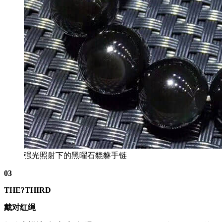
强光照射下的黑曜石貔貅手链
03
THE?
THIRD
戴对红绳