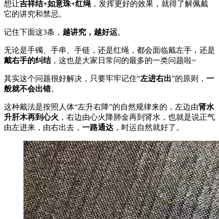
想让
吉祥结+如意珠+红绳
，发挥更好的效果，就得了解佩戴
它的讲究和禁忌。
记住下面这3条，
越讲究，越好运
。
无论是手镯、手串、手链，还是红绳，都会面临戴左手，还是
戴右手的纠结
，这也是大家日常问的最多的一类问题啦~
其实这个问题很好解决，只要牢牢记住“
左进右出
”的原则，
一
般就不会出错
。
这种戴法是按照人体“左升右降”的自然规律来的，左边由
肾水
升肝木再到心火
，右边由心火降肺金再到肾水，也就是说正气
由左进来，由右出去，
一路通达
，时运自然就好了。