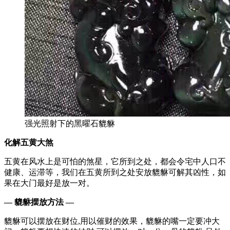
强光照射下的黑曜石貔貅
化解五黄大煞
五黄在风水上是可怕的煞星，它所到之处，都会令宅中人口不
健康、运滞等，我们在五黄所到之处安放貔貅可解其凶性，如
果在大门最好是放一对。
— 貔貅摆放方法 —
貔貅可以摆放在财位,用以催财的效果，貔貅的嘴一定要冲大