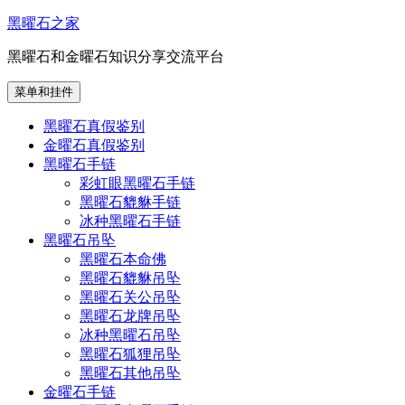
跳
黑曜石之家
至
黑曜石和金曜石知识分享交流平台
内
容
菜单和挂件
黑曜石真假鉴别
金曜石真假鉴别
黑曜石手链
彩虹眼黑曜石手链
黑曜石貔貅手链
冰种黑曜石手链
黑曜石吊坠
黑曜石本命佛
黑曜石貔貅吊坠
黑曜石关公吊坠
黑曜石龙牌吊坠
冰种黑曜石吊坠
黑曜石狐狸吊坠
黑曜石其他吊坠
金曜石手链