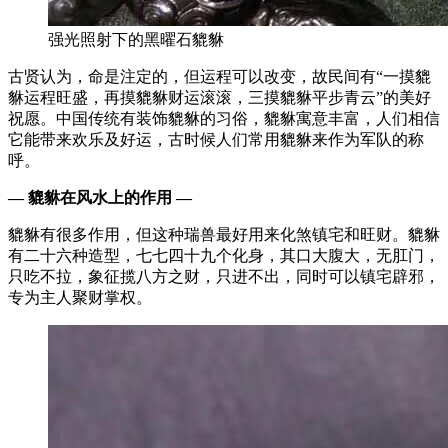
强光照射下的黑曜石貔貅
古贤认为，命是注定的，但运程可以改变，故民间有“一摸貔
貅运程旺盛，再摸貔貅财运滚滚，三摸貔貅平步青云”的美好
祝愿。中国传统有装饰貔貅的习俗，貔貅寓意丰富，人们相信
它能带来欢乐及好运，古时候人们常用貔貅来作为军队的称
呼。
— 貔貅在风水上的作用 —
貔貅有很多作用，但这种瑞兽最好用来化煞镇宅和旺财。貔貅
有二十六种造型，七七四十九个化身，其口大腹大，无肛门，
只吃不拉，象征揽八方之财，只进不出，同时可以镇宅辟邪，
专为主人聚财掌权。