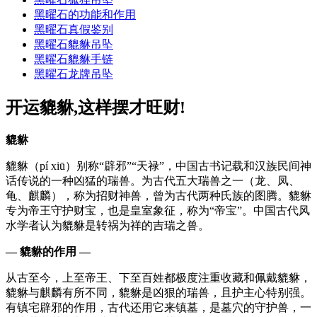
黑曜石的功能和作用
黑曜石真假鉴别
黑曜石貔貅吊坠
黑曜石貔貅手链
黑曜石龙牌吊坠
开运貔貅,这样摆才旺财!
貔貅
貔貅（pí xiū）别称“辟邪”“天禄”，中国古书记载和汉族民间神
话传说的一种凶猛的瑞兽。为古代五大瑞兽之一（龙、凤、
龟、麒麟），称为招财神兽，曾为古代两种氏族的图腾。貔貅
专为帝王守护财宝，也是皇室象征，称为“帝宝”。中国古代风
水学者认为貔貅是转祸为祥的吉瑞之兽。
— 貔貅的作用 —
从古至今，上至帝王、下至百姓都极度注重收藏和佩戴貔貅，
貔貅与麒麟有所不同，貔貅是凶狠的瑞兽，且护主心特别强。
有镇宅辟邪的作用，古代还用它来镇墓，是墓穴的守护兽，一