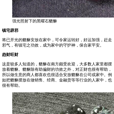
强光照射下的黑曜石貔貅
镇宅辟邪
将已开光的貔貅安放在家中，可令家运转好，好运加强，赶走
邪气，有镇宅之功效，成为家中的守护神，保合家平安。
趋财旺财
这是较多人知道的，貔貅在南方颇受欢迎，大多数人家里都摆
放着貔貅。貔貅除有助偏财的功效之外，对正财也很有帮助，
所以做生意的商人都喜欢也很适合安放貔貅在公司或家中。例
如把貔貅摆放在做销售、经商、金融货等等行业的人家中，也
很有帮助。