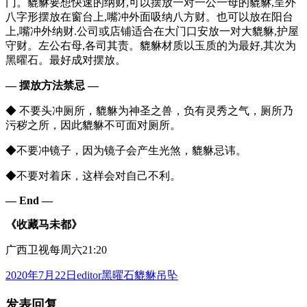
门。貔貅要想快速的纳财,可以摆放一对一公一母的貔貅,呈外
八字形摆放在窗台上,嘴冲外面吸纳八方财。也可以放在阳台
上,嘴冲外纳财.公司或店铺适合在大门口安放一对大貔貅,护屋
守财。左公右母,各司其责。貔貅材质以玉质的为最好,其次为
黑曜石。最好成对摆放。
— 摆放方法禁忌 —
◆ 不要头冲厕所，貔貅为神圣之兽，负有灵秀之气，厕所乃
污秽之所，因此貔貅不可面对厕所。
◆不要冲镜子，因为镜子会产生光煞，貔貅忌讳。
◆不要对着床，这样会对自己不利。
— End
—
《收藏马未都》
广西卫视每周六21:20
发
作
分
2020年7月22日
editor
黑曜石貔貅吊坠
布
者
类
发表回复
于