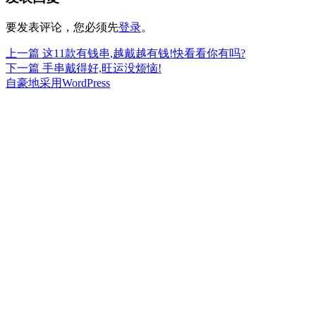
要发表评论，您必须先
登录
。
上
上一篇
这11款有钱串,越戴越有钱!快看看你有吗?
文
篇
下
下一篇
手串戴得好,旺运没烦恼!
章
文
篇
自豪地采用WordPress
章：
文
导
章：
航