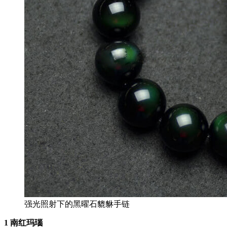
强光照射下的黑曜石貔貅手链
1 南红玛瑙