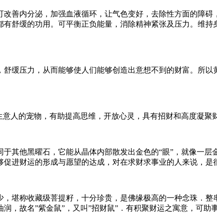
可改善内分泌，加强血液循环，让气色变好，去除性方面的障碍
都有舒缓的功用。可平衡正负能量，消除精神紧张及压力。维持
，舒缓压力，从而能够使人们能够创造出意想不到的财富。所以
为生意人的宠物，有助提高思维，开放心灵，具有招财和高度凝聚
同于其他黑曜石，它能从晶体内部散发出金色的“眼”，就像一层
够促进财运的形成与愿望的达成，对在求财求事业的人来说，是
少，堪称收藏级菩提籽，十分珍贵，是佛缘极高的一种念珠．整
润，故名”紫金鼠”，又叫”招财鼠”．有积聚财运之寓意，可助