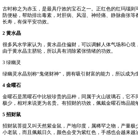
古时称之为赤玉，是最具疗效的宝石之一。正红色的红玛瑙则
防便秘，帮助排出毒素，对肝病、风湿、神经痛、静脉曲张等
长寿，有保平安功效。
2 黄水晶
很多风水学家认为，黄水晶住偏财，可以调解人体气场和心境
由于黄水晶主脐轮，所以具有消除紧张情绪的功效。
3 绿幽灵
绿幽灵水晶别称“鬼佬财神”，拥有吸引财富的能力，所以成
4 金曜石
金曜石是黑曜石中比较珍贵的品种，同属于火山玻璃石，它不
极少，相对来说更为名贵。有招财的功效，佩戴金曜石饰品能
5 招财鼠
招财鼠菩提又叫天然紫金鼠，产地印度，属稀罕之物，产量极
小老鼠，而且佩戴日久，颜色会变为紫红色，手感也会越来越油