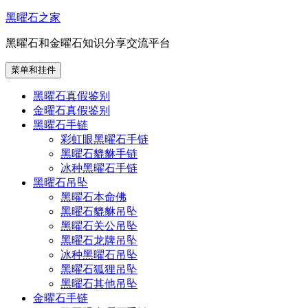
跳
黑曜石之家
至
黑曜石和金曜石知识分享交流平台
内
容
菜单和挂件
黑曜石真假鉴别
金曜石真假鉴别
黑曜石手链
彩虹眼黑曜石手链
黑曜石貔貅手链
冰种黑曜石手链
黑曜石吊坠
黑曜石本命佛
黑曜石貔貅吊坠
黑曜石关公吊坠
黑曜石龙牌吊坠
冰种黑曜石吊坠
黑曜石狐狸吊坠
黑曜石其他吊坠
金曜石手链