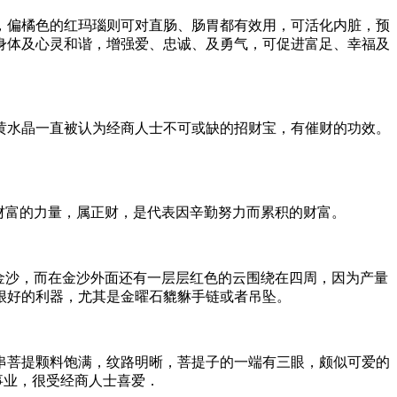
，偏橘色的红玛瑙则可对直肠、肠胃都有效用，可活化内脏，预
身体及心灵和谐，增强爱、忠诚、及勇气，可促进富足、幸福及
黄水晶一直被认为经商人士不可或缺的招财宝，有催财的功效。
财富的力量，属正财，是代表因辛勤努力而累积的财富。
金沙，而在金沙外面还有一层层红色的云围绕在四周，因为产量
很好的利器，尤其是金曜石貔貅手链或者吊坠。
串菩提颗料饱满，纹路明晰，菩提子的一端有三眼，颇似可爱的
事业，很受经商人士喜爱．