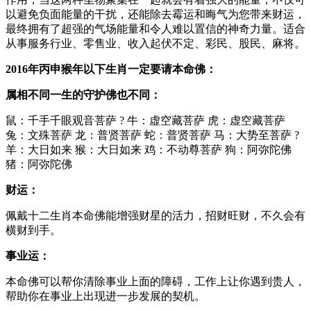
以避免负面能量的干扰，还能除去霉运和晦气为您带来财运，
最终拥有了超强的气场能量和令人难以置信的神奇力量。适合
从事服务行业、零售业、收入起伏不定、彩民、股民、麻将。
2016年丙申猴年以下生肖一定要请本命佛：
属相不同一生的守护佛也不同：
鼠：千手千眼观音菩萨 ? 牛：虚空藏菩萨 虎：虚空藏菩萨
兔：文殊菩萨 龙：普贤菩萨 蛇：普贤菩萨 马：大势至菩萨 ?
羊：大日如来 猴：大日如来 鸡：不动尊菩萨 狗：阿弥陀佛
猪：阿弥陀佛
财运：
佩戴十二生肖本命佛能增强财星的活力，招财旺财，不久会有
横财到手。
事业运：
本命佛可以帮你清除事业上面的障碍，工作上让你遇到贵人，
帮助你在事业上出现进一步发展的契机。