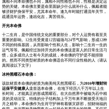
属相不同本命佛也不同，属相不同性格也不同，性格是决定运
势的关键。本命佛主要是命里面缺少什么就补什么，佩戴者能
够济财护身保平安，尤其本命年、逢九年时能打通流年关节，
疏通流年运势，逢凶化吉，离苦得乐。
开光本命佛
十二生肖，是中国传统文化的重要部分，对个人运势有着至关
重要的影响。12生肖受黄道12宫磁场与24节气影响，形成12种
不同的特殊基因，从而影响个性和人生，影响十二生肖一生的
运气等等。佩戴经过加持开光的本命佛这是富人的日常生活习
惯，众多成功人士有今天的成就，本命佛的守护是不能排除
的。然而不同类型材质的本命佛适合不同行业性格的人（请认
真阅读以下文字）
冰种
黑曜石本命佛：
该款材质本命佛的材质为南美纯天然黑曜石，为
2016年增财转
运保平安健康人士
首选本命佛， 在地下经历八千万年以上生
长时间，才能真正的形成黑曜石。在大自然界中被喻为石中精
灵的灵动法宝，特殊的分子结构加上千万年来不断接受天地日
月之精华，本命佛作为生肖守护神有着驱灾辟邪，招财纳福的
作用，当这两种圣物聚集在一起就会有着强大的能量，不仅可