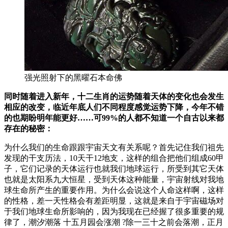
强光照射下的黑曜石本命佛
同时随着进入新年，十二生肖的运势随着天体的变化也会发生
相应的改变，临近年底人们不同程度感觉运势下降，今年不错
的也期盼明年能更好……可99%的人都不知道一个自古以来都
存在的秘密：
为什么我们的生命跟跟宇宙天文有关系呢？首先记住我们祖先
发现的干支历法，10天干12地支，这样的组合把他们组成60甲
子，它们记录的天体运行也就我们地球运行，所受到其它天体
也就是太阳系九大恒星，受到天体这种能量，宇宙射线对我地
球生命所产生的重要作用。为什么会说这个人命这样啊，这样
的性格，差一天性格会有差距明显，这就是来自于宇宙磁场对
于我们地球生命所影响的，因为我现在已经握了很多重要的规
律了，潮汐潮落 十五月园会涨潮 ?除一三十之前会落潮，正月