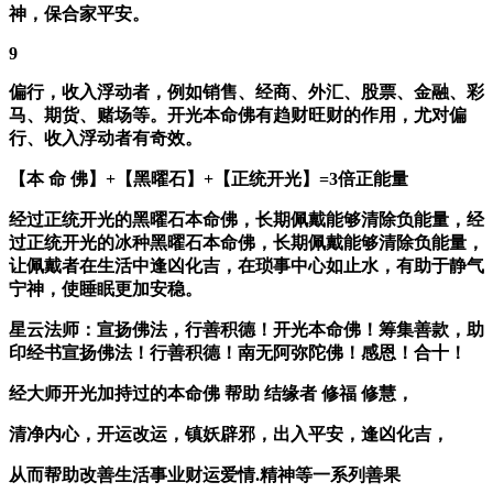
神，保合家平安。
9
偏行，收入浮动者，例如销售、经商、外汇、股票、金融、彩
马、期货、赌场等。开光本命佛有趋财旺财的作用，尤对偏
行、收入浮动者有奇效。
【本 命 佛】+【黑曜石】+【正统开光】=3倍正能量
经过正统开光的黑曜石本命佛，长期佩戴能够清除负能量，经
过正统开光的冰种黑曜石本命佛，长期佩戴能够清除负能量，
让佩戴者在生活中逢凶化吉，在琐事中心如止水，有助于静气
宁神，使睡眠更加安稳。
星云法师：宣扬佛法，行善积德！开光本命佛！筹集善款，助
印经书宣扬佛法！行善积德！南无阿弥陀佛！感恩！合十！
经大师开光加持过的本命佛 帮助 结缘者 修福 修慧，
清净内心，开运改运，镇妖辟邪，出入平安，逢凶化吉，
从而帮助改善生活事业财运爱情.精神等一系列善果