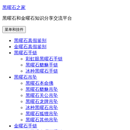
跳
黑曜石之家
至
黑曜石和金曜石知识分享交流平台
内
容
菜单和挂件
黑曜石真假鉴别
金曜石真假鉴别
黑曜石手链
彩虹眼黑曜石手链
黑曜石貔貅手链
冰种黑曜石手链
黑曜石吊坠
黑曜石本命佛
黑曜石貔貅吊坠
黑曜石关公吊坠
黑曜石龙牌吊坠
冰种黑曜石吊坠
黑曜石狐狸吊坠
黑曜石其他吊坠
金曜石手链