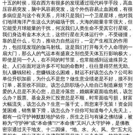
十五的时侯，现在西方有很多的发现通过现代科学手段，高血
压容易突发，脑中风容易突发，这个外伤容易止血困难，有很
多病症是与这个有关系，月球只是我们一个卫星星球，他对我
们地球海洋产生这么大的磁场干扰，大海的能量非常强大，但
它能受月球能量的干扰，何况我们人类生命不受其它行星呢，
我们身边有金木水火土，这些行星在天体运行中，不受碰撞，
靠的是什么，引力，推动力自然运行，一定产生相互的作用
力，包括现发现的伽马射线。这是我们打开每天个人命理的一
扇大门，那么人的气运本有盛衰之别也受天体五行影响极大，
即使是同一个人，在不同的时节里，也常能感到运途殊异之
处。人们在面对这许多不可知的命数时，往往显得茫然无助。
别人赚钱轻松，您赚钱这么困难，财运不好该怎么办？公司和
单位升职加薪，为什么不是您？做生意业绩老是不好，接不到
订单，甚至收不回款。该怎么防职场小人给自己制造麻烦？您
爱的人总是不关心您，总是冷落您，婚姻家庭面临危机，该怎
么办？股票、基金及外汇投资总是不顺，时常面临亏损，财富
大幅流失，该怎么办？生意一落千丈，而您束手无策！资金回
笼困难，销售量下滑，该怎么办？但你可知道每个人先天上，
都有一位守护神默默地护佑你，所生之日与有缘之佛结缘，被
称为“守护神”或“本命佛”!?“本命佛”又叫八大守护神，是佛教
密宗通过天干地支、十二因缘、“地、水、火、风、空”五大元