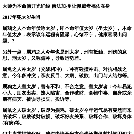
大师为本命佛开光诵经 佛法加持 让佩戴者福佑在身
2017年犯太岁生肖
属鸡之人
本命年伏吟太岁，即本命年值太岁（坐太岁）。本命
年值太岁，表示该年运程有阻滞，心绪不宁，健康容易出问
题。?
另外一点，属鸡之人今年也是刑太岁，刑有抵触、刑伤的意
思。刑太岁，又称偏冲，导致运势差。
属兔之人
冲太岁（交战相冲），冲有碰撞冲击、对抗相战之
意。今年多冲突，亲友反目、大病、破败、出门与人结怨等。
属狗之人
害太岁，害有不和、不合之意。害太岁者：今年易犯
小人，朋友出卖、熟人陷害、合作破财、食物中毒、自身或亲
朋有病灾、被误导损失、投诉等。
属鼠之人
破太岁，破即为损耗。破太岁今年运气易有突然而来
的破坏，破败破财破损、破坏好友关系、破坏合作、破坏身体
(有病)等。
犯太岁需提前化解。建议缘请开光本命佛长期佩戴以解因犯太