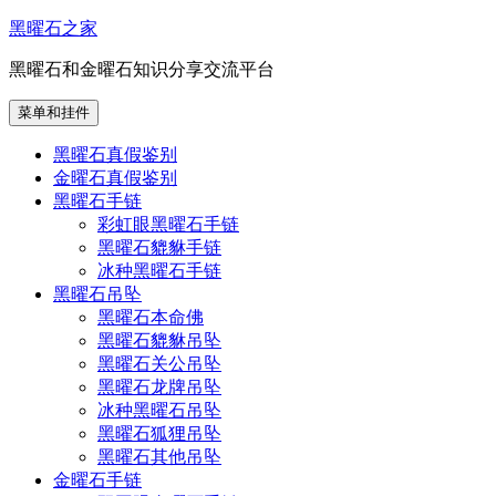
跳
黑曜石之家
至
黑曜石和金曜石知识分享交流平台
内
容
菜单和挂件
黑曜石真假鉴别
金曜石真假鉴别
黑曜石手链
彩虹眼黑曜石手链
黑曜石貔貅手链
冰种黑曜石手链
黑曜石吊坠
黑曜石本命佛
黑曜石貔貅吊坠
黑曜石关公吊坠
黑曜石龙牌吊坠
冰种黑曜石吊坠
黑曜石狐狸吊坠
黑曜石其他吊坠
金曜石手链