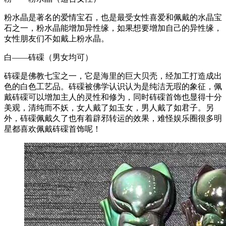
粉水晶是著名的爱情宝石，也是最受女性喜爱和佩戴的水晶宝
石之一，粉水晶能增加异性缘，如果想要增加自己的异性缘，
女性朋友们不如戴上粉水晶。
白——砗磲（男女均可）
砗磲是佛教七宝之一，它是海里的巨大贝壳，经加工打造成出
色的白色工艺品。砗磲被佛学认识认为是纯洁无瑕的象征，佩
戴砗磲可以增加主人的灵性和修为，同时砗磲首饰也显得十分
美观，清纯而不妖，女人戴了如玉女，男人戴了如君子。另
外，砗磲佩戴久了也有着辟邪转运的效果，难怪娱乐圈很多明
星都喜欢佩戴砗磲首饰呢！