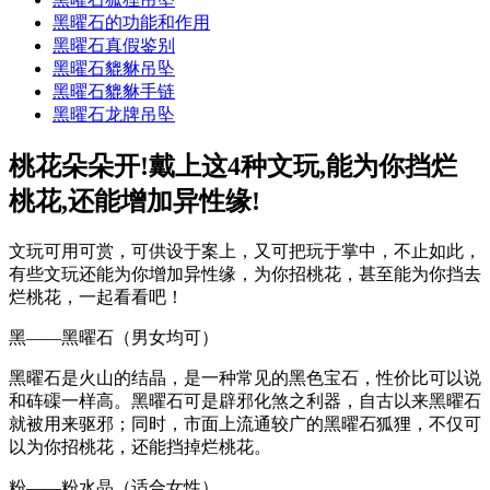
黑曜石的功能和作用
黑曜石真假鉴别
黑曜石貔貅吊坠
黑曜石貔貅手链
黑曜石龙牌吊坠
桃花朵朵开!戴上这4种文玩,能为你挡烂
桃花,还能增加异性缘!
文玩可用可赏，可供设于案上，又可把玩于掌中，不止如此，
有些文玩还能为你增加异性缘，为你招桃花，甚至能为你挡去
烂桃花，一起看看吧！
黑——黑曜石（男女均可）
黑曜石是火山的结晶，是一种常见的黑色宝石，性价比可以说
和砗磲一样高。黑曜石可是辟邪化煞之利器，自古以来黑曜石
就被用来驱邪；同时，市面上流通较广的黑曜石狐狸，不仅可
以为你招桃花，还能挡掉烂桃花。
粉——粉水晶（适合女性）