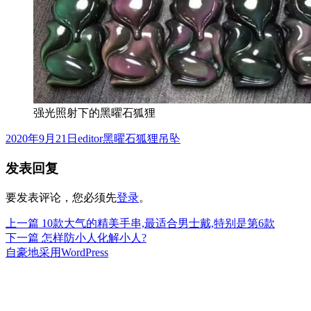
强光照射下的黑曜石狐狸
发
作
分
2020年9月21日
editor
黑曜石狐狸吊坠
布
者
类
发表回复
于
要发表评论，您必须先
登录
。
上
上一篇
10款大气的精美手串,最适合男士戴,特别是第6款
文
篇
下
下一篇
怎样防小人化解小人?
章
文
篇
自豪地采用WordPress
章：
文
导
章：
航