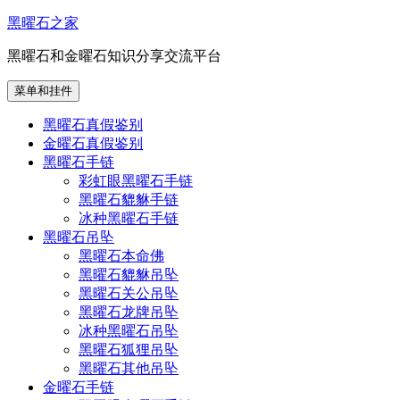
跳
黑曜石之家
至
黑曜石和金曜石知识分享交流平台
内
容
菜单和挂件
黑曜石真假鉴别
金曜石真假鉴别
黑曜石手链
彩虹眼黑曜石手链
黑曜石貔貅手链
冰种黑曜石手链
黑曜石吊坠
黑曜石本命佛
黑曜石貔貅吊坠
黑曜石关公吊坠
黑曜石龙牌吊坠
冰种黑曜石吊坠
黑曜石狐狸吊坠
黑曜石其他吊坠
金曜石手链