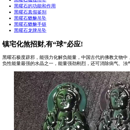
黑曜石的功能和作用
黑曜石真假鉴别
黑曜石貔貅吊坠
黑曜石貔貅手链
黑曜石龙牌吊坠
镇宅化煞招财,有“球”必应!
黑曜石极度辟邪，能强力化解负能量，中国古代的佛教文物中
负性能量最强的水晶之一，能量强劲刚烈，还可消除病气、浊