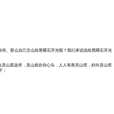
际些。那么自己怎么给黑曜石开光呢？我们来说说给黑曜石开光
佛在灵山莫远求，灵山就在你心头，人人有座灵山塔，好向灵山塔
下：