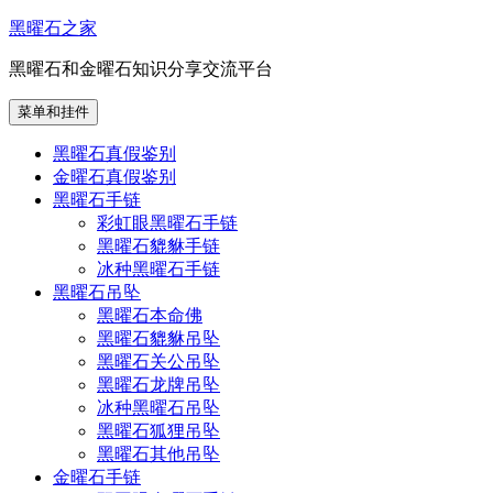
跳
黑曜石之家
至
黑曜石和金曜石知识分享交流平台
内
容
菜单和挂件
黑曜石真假鉴别
金曜石真假鉴别
黑曜石手链
彩虹眼黑曜石手链
黑曜石貔貅手链
冰种黑曜石手链
黑曜石吊坠
黑曜石本命佛
黑曜石貔貅吊坠
黑曜石关公吊坠
黑曜石龙牌吊坠
冰种黑曜石吊坠
黑曜石狐狸吊坠
黑曜石其他吊坠
金曜石手链