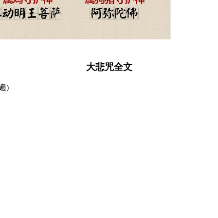
大悲咒全文
遍)