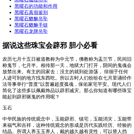
黑曜石的功能和作用
黑曜石真假鉴别
黑曜石貔貅吊坠
黑曜石貔貅手链
黑曜石龙牌吊坠
据说这些珠宝会辟邪 胆小必看
农历七月十五日被道教称为中元节，佛教称为盂兰节，民间旧
称鬼节，七月半。相传那一天，地狱大门打开，阴间的鬼魂会
放禁出来。有主的回家去；没主的就到处游荡， 徘徊于任何
人迹可到的地方找东西吃。所以古时人们纷纷在七月里诵经作
法等事举行“普度”以普遍超度孤魂，保佑家宅平安。现代人们
简化了这些多以佩戴饰品以辟邪减灾。那么你知道有哪些珠宝
能起到辟邪驱鬼的作用呢？
玉石
中华民族的传统观念中，玉能辟邪、镇宅，玉能消灾，玉能带
来福气和吉祥，这种传统观念的形成是历代实践经历、经验的
结晶。所谓人养玉玉养人，戴的越久越有灵性，可以替人挡