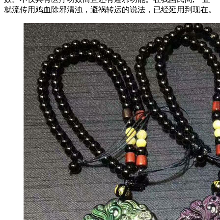
就流传用鸡血除邪清浊，避祸转运的说法，已经延用到现在。