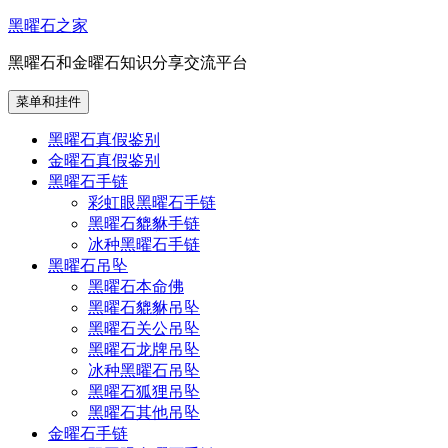
跳
黑曜石之家
至
黑曜石和金曜石知识分享交流平台
内
容
菜单和挂件
黑曜石真假鉴别
金曜石真假鉴别
黑曜石手链
彩虹眼黑曜石手链
黑曜石貔貅手链
冰种黑曜石手链
黑曜石吊坠
黑曜石本命佛
黑曜石貔貅吊坠
黑曜石关公吊坠
黑曜石龙牌吊坠
冰种黑曜石吊坠
黑曜石狐狸吊坠
黑曜石其他吊坠
金曜石手链