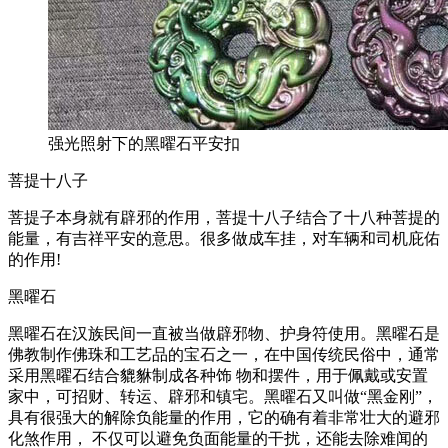
强光照射下的黑曜石平安扣
菩提十八子
菩提子本身就有辟邪的作用，菩提十八子结合了十八种菩提的
能量，有吉祥平安的意思。很多做成车挂，对车辆和司机庇佑
的作用!
黑曜石
黑曜石在汉族民间一直被当做辟邪物、护身符使用。黑曜石是
佛教制作佛珠和工艺品的宝石之一，在中国传统民俗中，通常
采用黑曜石结合貔貅制成各种饰 物和摆件，用于佩戴或安置
家中，可招财、转运、辟邪和镇宅。黑曜石又叫做“黑金刚”，
具有很强大的解除负能量的作用，它的确有着非常壮大的避邪
化煞作用， 不仅可以避免负面能量的干扰，还能去除难闻的