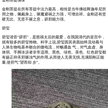
金刚菩提佛珠
金刚菩提在所有菩提中法力最高，相传是当年佛祖释迦牟尼所
用之物，佩戴身上，驱魔避祸之力强，可增吉祥。金刚还有坚
硬无比、无坚不摧之意，辟邪能力强。
碧玺
碧玺谐音“辟邪”，是慈禧太后的最爱，在我国清代的皇宫中，
就有较多的碧玺饰物。科学上说,碧玺因其表面始终流动着与
人体生物电基本吻合的微电流，对畅通血 气，对气血虚、身
体弱、手脚冰凉者非常适用。黑色、绿色、茶色、红色碧玺都
有扬正抑禾邪驱浊气的作用,从而使人无畏无惧,充满阳刚正能
量,使邪气”望而却 步”。