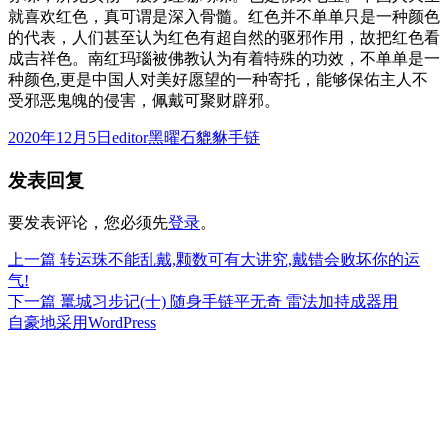
就喜欢红色，真可谓是深入骨髓。红色并不单单只是一种颜色
的代表，人们甚至认为红色有超自然的驱邪作用，故把红色看
成吉祥色。南红玛瑙被佛教认为有着特殊的功效，不单单是一
种颜色,更是中国人对美好愿望的一种寄托，能够保佑主人不
受邪恶鬼魄的侵害，佩戴可聚财辟邪。
发
作
分
2020年12月5日
editor
黑曜石貔貅手链
布
者
类
发表回复
于
要发表评论，您必须先
登录
。
上
上一篇
转运珠不能乱戴,颗数可有大讲究,戴错会败坏你的运
文
篇
气!
章
文
下
下一篇
鼍城习步记(十) 随身手链平无奇 雷法加持成器用
章：
篇
自豪地采用WordPress
导
文
航
章：