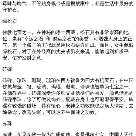
霉味与晦气，不管贴身佩带或是摆放家中，都是生活中最好的
守护石。
绿松石
佛教七宝之一。在神秘的净土西藏，松石具有非常崇高的地
位，素有“幸运之石”和“财运之石”的美誉，可增强人身上的正
气。第一个藏王的王冠就是用松石镶嵌而成。而且，女生佩戴
绿松石，对于在外经商的丈夫或男友来说，能够起到祈求平
安、佑护发财之意。
砗磲
砗磲、珍珠、珊瑚、琥珀在西方被誉为四大有机宝石，在中国
佛教与金、银、琉璃、玛瑙、珊瑚、珍珠也被尊为七宝之一。
在佛教界中，砗磲深受许多师父及信徒们的喜爱。颜色漂亮的
砗磲手珠，除了可做装饰外，配戴在身上也可避邪保平安。砗
磲有较强的磁场，具有镇心，安神之功效能稳定病人情绪，去
除杂念，改善失眠，可以达养生保健之功效。
赤珠
赤珠，所见实物一般为红珊瑚珠。也是佛家七宝。中国人天生