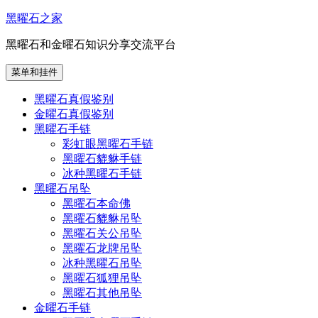
跳
黑曜石之家
至
黑曜石和金曜石知识分享交流平台
内
容
菜单和挂件
黑曜石真假鉴别
金曜石真假鉴别
黑曜石手链
彩虹眼黑曜石手链
黑曜石貔貅手链
冰种黑曜石手链
黑曜石吊坠
黑曜石本命佛
黑曜石貔貅吊坠
黑曜石关公吊坠
黑曜石龙牌吊坠
冰种黑曜石吊坠
黑曜石狐狸吊坠
黑曜石其他吊坠
金曜石手链