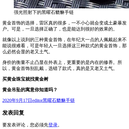
强光照射下的黑曜石貔貅手链
黄金首饰的选择，雷区真的很多，一不小心就会变成土豪暴发
户。可是，一旦选择正确了，也是能达到很好的效果的。
就像以上说到的三种黄金首饰，在年纪大一点的人佩戴起来不
能说很难看，可是年轻人一旦选择这三种款式的黄金首饰，那
么必然会显的老又土气。
身价的衡量不止凸显在外表上，更重要的是内在的修养。所
以，黄金首饰别乱戴，选错了款式，真的是又老又土气。
买黄金珠宝就找黄金树
黄金吊坠的寓意你知道吗？
发
作
分
2020年9月17日
editor
黑曜石貔貅手链
布
者
类
发表回复
于
要发表评论，您必须先
登录
。