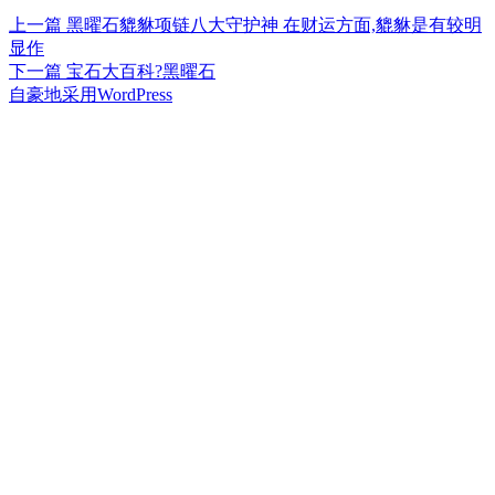
上
上一篇
黑曜石貔貅项链八大守护神 在财运方面,貔貅是有较明
文
篇
显作
章
文
下
下一篇
宝石大百科?黑曜石
章：
篇
自豪地采用WordPress
导
文
航
章：