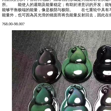
所。 能使人的週期及能量稳定；有助於潜意识的开发；能够
能够平衡极端的能量，像是极阴与极阳。 在七重轮中具有与
能量外，也可因為其光滑的镜面而将负能量反射回去，因此在
?68.00-98.00?