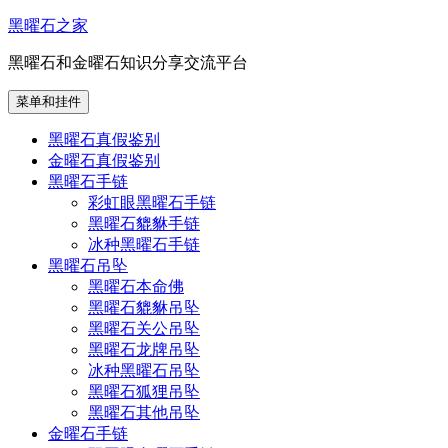
跳
黑曜石之家
至
黑曜石和金曜石知识分享交流平台
内
容
菜单和挂件
黑曜石真假鉴别
金曜石真假鉴别
黑曜石手链
彩虹眼黑曜石手链
黑曜石貔貅手链
冰种黑曜石手链
黑曜石吊坠
黑曜石本命佛
黑曜石貔貅吊坠
黑曜石关公吊坠
黑曜石龙牌吊坠
冰种黑曜石吊坠
黑曜石狐狸吊坠
黑曜石其他吊坠
金曜石手链