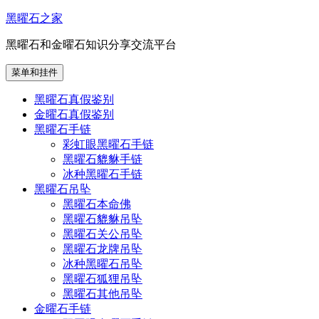
跳
黑曜石之家
至
黑曜石和金曜石知识分享交流平台
内
容
菜单和挂件
黑曜石真假鉴别
金曜石真假鉴别
黑曜石手链
彩虹眼黑曜石手链
黑曜石貔貅手链
冰种黑曜石手链
黑曜石吊坠
黑曜石本命佛
黑曜石貔貅吊坠
黑曜石关公吊坠
黑曜石龙牌吊坠
冰种黑曜石吊坠
黑曜石狐狸吊坠
黑曜石其他吊坠
金曜石手链