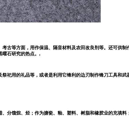
、考古等方面，用作保温、隔音材料及农田改良剂等。还可供制
曜石研究的热点。,
及祭祀用的礼品等，或者是利用它锋利的边刃制作锋刀工具和武
蜡、分馏烷、烃；作为搪瓷、釉、塑料、树脂和橡胶业的充填料