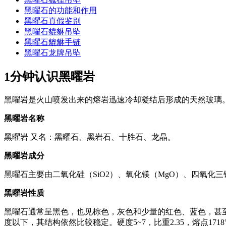
黑曜石的功能和作用
黑曜石真假鉴别
黑曜石貔貅吊坠
黑曜石貔貅手链
黑曜石龙牌吊坠
1分钟认识黑曜岩
黑曜岩是火山喷发出来的熔岩迅速冷却凝结后形成的天然玻璃
黑曜岩名称
黑曜岩 又名：黑曜石、黑岩石、十胜石、龙晶。
黑曜岩成分
黑曜石主要由二氧化硅（SiO2）、氧化镁（MgO）、四氧化三铁
黑曜岩性质
黑曜石通常呈黑色，也见棕色，灰色和少量的红色、蓝色，甚至
度以下，其结构依然比较稳定。硬度5~7，比重2.35，熔点1718