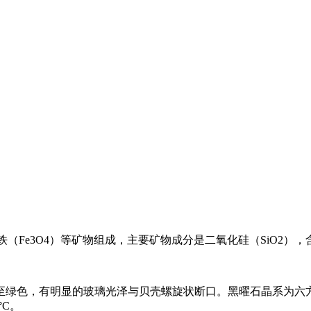
。
（Fe3O4）等矿物组成，主要矿物成分是二氧化硅（SiO2），
绿色，有明显的玻璃光泽与贝壳螺旋状断口。黑曜石晶系为六方晶
°C。