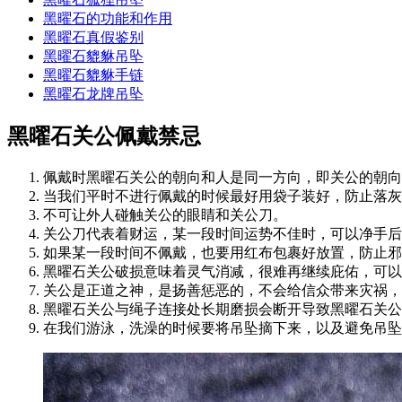
黑曜石的功能和作用
黑曜石真假鉴别
黑曜石貔貅吊坠
黑曜石貔貅手链
黑曜石龙牌吊坠
黑曜石关公佩戴禁忌
佩戴时黑曜石关公的朝向和人是同一方向，即关公的朝向
当我们平时不进行佩戴的时候最好用袋子装好，防止落灰
不可让外人碰触关公的眼睛和关公刀。
关公刀代表着财运，某一段时间运势不佳时，可以净手后
如果某一段时间不佩戴，也要用红布包裹好放置，防止邪
黑曜石关公破损意味着灵气消减，很难再继续庇佑，可以
关公是正道之神，是扬善惩恶的，不会给信众带来灾祸，
黑曜石关公与绳子连接处长期磨损会断开导致黑曜石关公
在我们游泳，洗澡的时候要将吊坠摘下来，以及避免吊坠