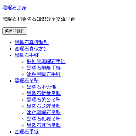
跳
黑曜石之家
至
黑曜石和金曜石知识分享交流平台
内
容
菜单和挂件
黑曜石真假鉴别
金曜石真假鉴别
黑曜石手链
彩虹眼黑曜石手链
黑曜石貔貅手链
冰种黑曜石手链
黑曜石吊坠
黑曜石本命佛
黑曜石貔貅吊坠
黑曜石关公吊坠
黑曜石龙牌吊坠
冰种黑曜石吊坠
黑曜石狐狸吊坠
黑曜石其他吊坠
金曜石手链