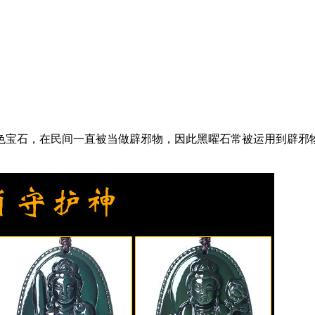
色宝石，在民间一直被当做辟邪物，因此黑曜石常被运用到辟邪