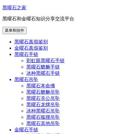
跳
黑曜石之家
至
黑曜石和金曜石知识分享交流平台
内
容
菜单和挂件
黑曜石真假鉴别
金曜石真假鉴别
黑曜石手链
彩虹眼黑曜石手链
黑曜石貔貅手链
冰种黑曜石手链
黑曜石吊坠
黑曜石本命佛
黑曜石貔貅吊坠
黑曜石关公吊坠
黑曜石龙牌吊坠
冰种黑曜石吊坠
黑曜石狐狸吊坠
黑曜石其他吊坠
金曜石手链