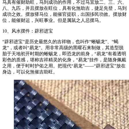
马具有催财助旺，马到成功的作用，不过马宜放二、三、六、
八、九匹，并且摆放在旺位，具有化煞助吉，捷足先登，马到
成功之效。摆放驿马位，能催官提职，出国拸民功效。摆放财
位，能催财运，兴旺事业。但是属鼠之人忌摆马。
10、风水摆件：辟邪进宝
“辟邪进宝”是历史最悠久的吉祥物，也叫作“蜥蜴龙”、“蝎
龙”，或者叫“易龙”。用非常高级的黑曜石来制做，其造型脱
胎于天地初开时期的蜥蜴龙，即恐龙的前身，“易龙”有着透明
彩色的质感，堪称吉祥精灵的化身，“易龙”挂件，是随身佩戴
之用，便于时时护佑之用。把现代“易龙”——“辟邪进宝”放在
身边，可以化煞催吉助旺。