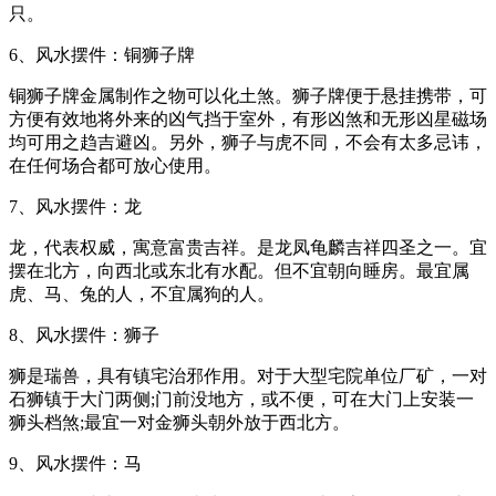
只。
6、风水摆件：铜狮子牌
铜狮子牌金属制作之物可以化土煞。狮子牌便于悬挂携带，可
方便有效地将外来的凶气挡于室外，有形凶煞和无形凶星磁场
均可用之趋吉避凶。另外，狮子与虎不同，不会有太多忌讳，
在任何场合都可放心使用。
7、风水摆件：龙
龙，代表权威，寓意富贵吉祥。是龙凤龟麟吉祥四圣之一。宜
摆在北方，向西北或东北有水配。但不宜朝向睡房。最宜属
虎、马、兔的人，不宜属狗的人。
8、风水摆件：狮子
狮是瑞兽，具有镇宅治邪作用。对于大型宅院单位厂矿，一对
石狮镇于大门两侧;门前没地方，或不便，可在大门上安装一
狮头档煞;最宜一对金狮头朝外放于西北方。
9、风水摆件：马