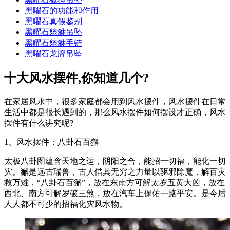
黑曜石的功能和作用
黑曜石真假鉴别
黑曜石貔貅吊坠
黑曜石貔貅手链
黑曜石龙牌吊坠
十大风水摆件,你知道几个?
在家居风水中，很多家庭都会用到风水摆件，风水摆件在日常
生活中都是很长遇到的，那么风水摆件如何摆设才正确，风水
摆件有什么讲究呢?
1、风水摆件：八卦石百獬
太极八卦图蕴含天地之运，阴阳之合，能招一切福，能化一切
灾。獬是远古瑞兽，古人借其无穷之力量以驱邪除魔，解百灾
救万难，“八卦石百獬”，放在东南方可解太岁五黄大凶，放在
西北、南方可解岁破三煞，放在汽车上保佑一路平安。是今后
人人都不可少的招福化灾风水物。