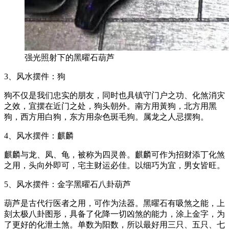
强光照射下的黑曜石葫芦
3、风水摆件：狗
狗不仅是我们忠实的朋友，同时也具镇守门户之功、化煞消灾
之效，宜摆在近门之处，狗头朝外。南方用黃狗，北方用黑
狗，西方用白狗，东方用杂色斑毛狗。属龙之人忌摆狗。
4、风水摆件：麒麟
麒麟与龙、凤、龟，被称为四灵兽。麒麟可作为招财添丁化煞
之用，头向外即可，宅主财运必佳。以细巧为宜，男女皆旺。
5、风水摆件：金字黑曜石八卦葫芦
葫芦是古代行医者之用，可作为法器。黑曜石有吸煞之能，上
刻太极八卦图形，具备了化降一切凶煞的能力，涂上金字，为
了更好的化泄土煞。单数为阳数，所以最好用三只、五只、七