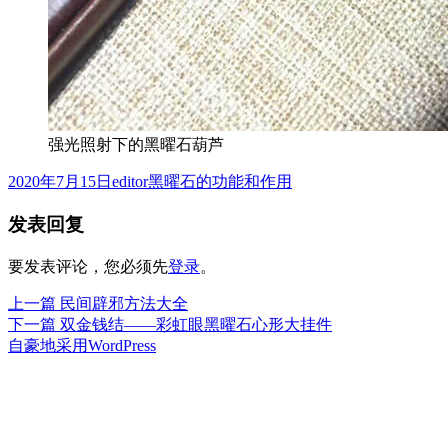
强光照射下的黑曜石葫芦
发
作
分
2020年7月15日
editor
黑曜石的功能和作用
布
者
类
发表回复
于
要发表评论，您必须先
登录
。
上
上一篇
民间辟邪方法大全
文
篇
下
下一篇
双金钱结——彩虹眼黑曜石心形大挂件
章
文
篇
自豪地采用WordPress
章：
文
导
章：
航