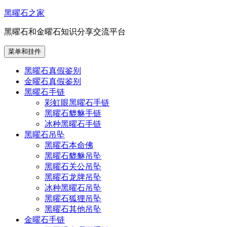
跳
黑曜石之家
至
黑曜石和金曜石知识分享交流平台
内
容
菜单和挂件
黑曜石真假鉴别
金曜石真假鉴别
黑曜石手链
彩虹眼黑曜石手链
黑曜石貔貅手链
冰种黑曜石手链
黑曜石吊坠
黑曜石本命佛
黑曜石貔貅吊坠
黑曜石关公吊坠
黑曜石龙牌吊坠
冰种黑曜石吊坠
黑曜石狐狸吊坠
黑曜石其他吊坠
金曜石手链