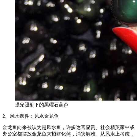
强光照射下的黑曜石葫芦
2、风水摆件：风水金龙鱼
金龙鱼向来被认为是风水鱼，许多达官显贵、社会精英家中或
办公室都摆放金龙鱼来招财化煞，消灾解难。从风水上考虑，