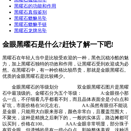
黑曜石的功能和作用
黑曜石真假鉴别
黑曜石貔貅吊坠
黑曜石貔貅手链
黑曜石龙牌吊坠
金眼黑曜石是什么?赶快了解一下吧!
黑曜石在年轻人当中是比较受欢迎的一种，黑色沉稳冷酷的魅
力，加上黑曜石独特的功效和作用，让黑曜石受到欢迎成为必
然。在黑曜石中，有一种价格比较昂贵，那就是金眼黑曜石。
优质的金眼黑曜石是比较稀少。
金眼黑曜石的等级划分 双金眼黑曜石图片是黑曜
石中最顶级的。金曜石分为五个等级： A:金眼很小那
么一点，不仔细看几乎都看不到，而且晶体表面全是小白点和
矿坑，市面价格在50元左右。 AA:虽然有眼但不能说
是金眼，只能用大白眼来形容，颜色非常白，且覆盖范围大，
不聚光，这种是精挑之后剩下的，一般的实体店，路边摊都可
以买到，价格在100。 AAA:金眼非常明显，部分珠子
有双金眼，但遗憾的是有一些小白点，影响整体美观，这种适