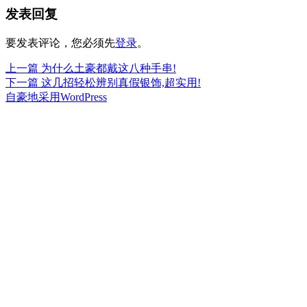
发表回复
于
要发表评论，您必须先
登录
。
上
上一篇
为什么土豪都戴这八种手串!
文
篇
下
下一篇
这几招轻松辨别真假银饰,超实用!
章
文
篇
自豪地采用WordPress
章：
文
导
章：
航