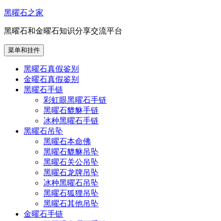
跳
黑曜石之家
至
黑曜石和金曜石知识分享交流平台
内
容
菜单和挂件
黑曜石真假鉴别
金曜石真假鉴别
黑曜石手链
彩虹眼黑曜石手链
黑曜石貔貅手链
冰种黑曜石手链
黑曜石吊坠
黑曜石本命佛
黑曜石貔貅吊坠
黑曜石关公吊坠
黑曜石龙牌吊坠
冰种黑曜石吊坠
黑曜石狐狸吊坠
黑曜石其他吊坠
金曜石手链