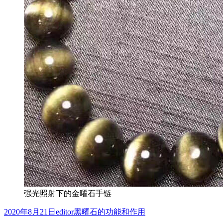
强光照射下的金曜石手链
发
作
分
2020年8月21日
editor
黑曜石的功能和作用
布
者
类