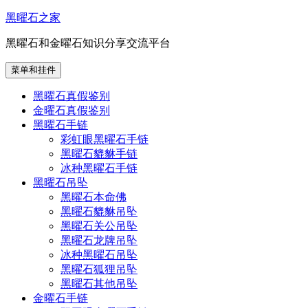
跳
黑曜石之家
至
黑曜石和金曜石知识分享交流平台
内
容
菜单和挂件
黑曜石真假鉴别
金曜石真假鉴别
黑曜石手链
彩虹眼黑曜石手链
黑曜石貔貅手链
冰种黑曜石手链
黑曜石吊坠
黑曜石本命佛
黑曜石貔貅吊坠
黑曜石关公吊坠
黑曜石龙牌吊坠
冰种黑曜石吊坠
黑曜石狐狸吊坠
黑曜石其他吊坠
金曜石手链