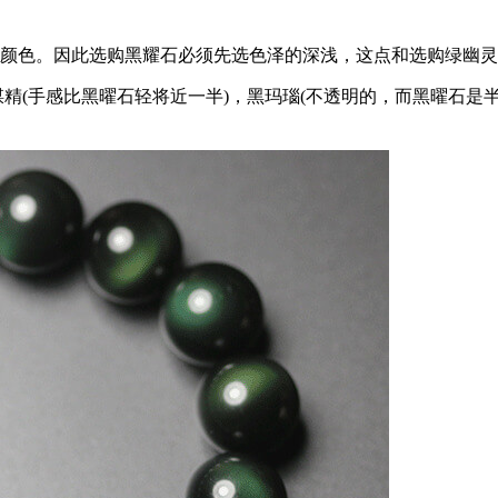
的颜色。因此选购黑耀石必须先选色泽的深浅，这点和选购绿幽
精(手感比黑曜石轻将近一半)，黑玛瑙(不透明的，而黑曜石是