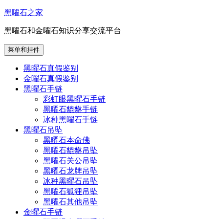
跳
黑曜石之家
至
黑曜石和金曜石知识分享交流平台
内
容
菜单和挂件
黑曜石真假鉴别
金曜石真假鉴别
黑曜石手链
彩虹眼黑曜石手链
黑曜石貔貅手链
冰种黑曜石手链
黑曜石吊坠
黑曜石本命佛
黑曜石貔貅吊坠
黑曜石关公吊坠
黑曜石龙牌吊坠
冰种黑曜石吊坠
黑曜石狐狸吊坠
黑曜石其他吊坠
金曜石手链