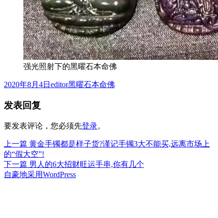
强光照射下的黑曜石本命佛
发
作
分
2020年8月4日
editor
黑曜石本命佛
布
者
类
发表回复
于
要发表评论，您必须先
登录
。
上
上一篇
黄金手镯都是样子货?谨记手镯3大不能买,远离市场上
文
篇
的“假大空”!
章
文
下
下一篇
男人的6大招财旺运手串,你有几个
章：
篇
自豪地采用WordPress
导
文
航
章：