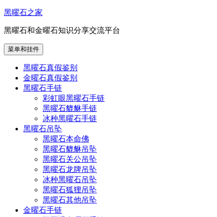
跳
黑曜石之家
至
黑曜石和金曜石知识分享交流平台
内
容
菜单和挂件
黑曜石真假鉴别
金曜石真假鉴别
黑曜石手链
彩虹眼黑曜石手链
黑曜石貔貅手链
冰种黑曜石手链
黑曜石吊坠
黑曜石本命佛
黑曜石貔貅吊坠
黑曜石关公吊坠
黑曜石龙牌吊坠
冰种黑曜石吊坠
黑曜石狐狸吊坠
黑曜石其他吊坠
金曜石手链