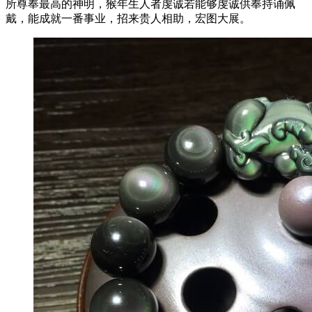
所尊奉最高的神明，猴年生人者虔诚若能够虔诚供奉持诵佩
戴，能成就一番事业，招来贵人相助，宏图大展。