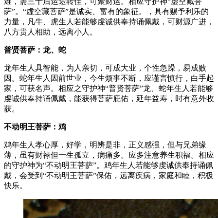
难，需三十后运途转佳，可聚财运。相应守护神“虚空藏菩
萨”。“虚空藏菩萨”是诚实、富有的象征。，具有赐予利乐的
力量，凡牛、虎生人若能够虔诚供奉持诵佩戴，可财源广进，
八方贵人相助，远离小人。
普贤菩萨：龙、蛇
龙年生人具智能，为人亲切，可成大业，个性急躁，易成败
因。蛇年生人因前世业，今生烦事不断，应谨言慎行，白手起
家，可获名声。相应之守护神“普贤菩萨”龙、蛇年生人若能够
虔诚供奉持诵佩戴，能获得菩萨庇佑，延年益寿，时有意外收
获。
不动明王菩萨：鸡
鸡年生人孝心厚，好学，明辨是非，正义感强，但与兄弟缘
薄，虽有财禄但一生孤立，病痛多。应多注意养生积福。相应
的守护神为“不动明王菩萨”。鸡年生人若能够虔诚供奉持诵佩
戴，会受到“不动明王菩萨”保佑，远离疾病，家庭和睦，积极
快乐。