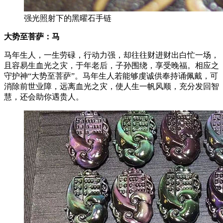
强光照射下的黑曜石手链
大势至菩萨：马
马年生人，一生劳碌，行动力强，却往往财进财出白忙一场，
且容易生血光之灾，于年老后，子孙围绕，享受晚福。相应之
守护神“大势至菩萨”。马年生人若能够虔诚供奉持诵佩戴，可
消除前世业障，远离血光之灾，使人生一帆风顺，充分发回智
慧，还会助你遇贵人。