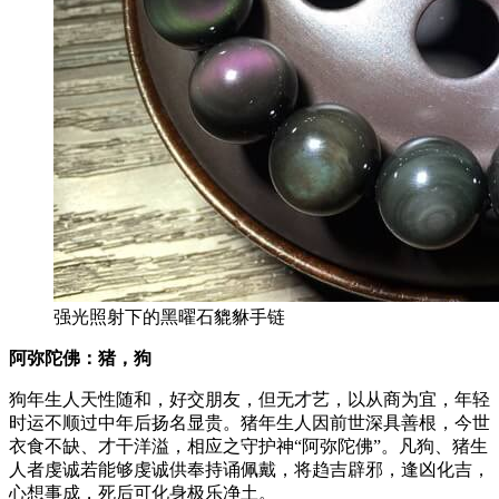
强光照射下的黑曜石貔貅手链
阿弥陀佛：猪，狗
狗年生人天性随和，好交朋友，但无才艺，以从商为宜，年轻
时运不顺过中年后扬名显贵。猪年生人因前世深具善根，今世
衣食不缺、才干洋溢，相应之守护神“阿弥陀佛”。凡狗、猪生
人者虔诚若能够虔诚供奉持诵佩戴，将趋吉辟邪，逢凶化吉，
心想事成，死后可化身极乐净土。