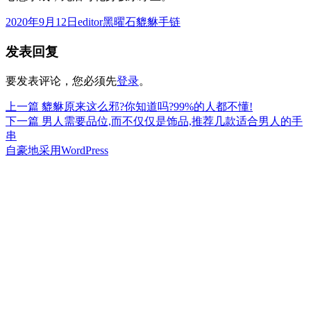
发
作
分
2020年9月12日
editor
黑曜石貔貅手链
布
者
类
发表回复
于
要发表评论，您必须先
登录
。
上
上一篇
貔貅原来这么邪?你知道吗?99%的人都不懂!
文
篇
下
下一篇
男人需要品位,而不仅仅是饰品,推荐几款适合男人的手
章
文
篇
串
章：
文
自豪地采用WordPress
导
章：
航