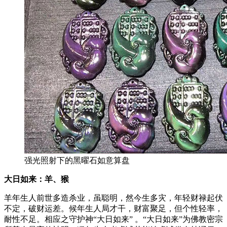
强光照射下的黑曜石如意算盘
大日如来：羊、猴
羊年生人前世多造杀业，虽聪明，然今生多灾，年轻财禄起伏
不定，破财运差。候年生人局才干，财富聚足，但个性轻率，
耐性不足。相应之守护神“大日如来” 。“大日如来”为佛教密宗