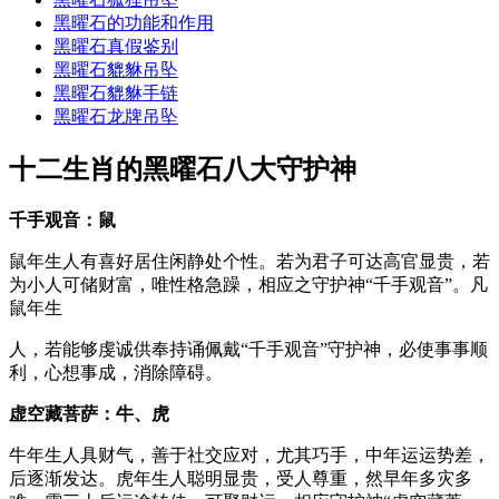
黑曜石的功能和作用
黑曜石真假鉴别
黑曜石貔貅吊坠
黑曜石貔貅手链
黑曜石龙牌吊坠
十二生肖的黑曜石八大守护神
千手观音：鼠
鼠年生人有喜好居住闲静处个性。若为君子可达高官显贵，若
为小人可储财富，唯性格急躁，相应之守护神“千手观音”。凡
鼠年生
人，若能够虔诚供奉持诵佩戴“千手观音”守护神，必使事事顺
利，心想事成，消除障碍。
虚空藏菩萨：牛、虎
牛年生人具财气，善于社交应对，尤其巧手，中年运运势差，
后逐渐发达。虎年生人聪明显贵，受人尊重，然早年多灾多