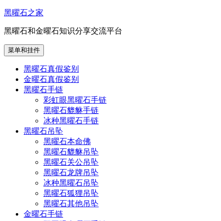
跳
黑曜石之家
至
黑曜石和金曜石知识分享交流平台
内
容
菜单和挂件
黑曜石真假鉴别
金曜石真假鉴别
黑曜石手链
彩虹眼黑曜石手链
黑曜石貔貅手链
冰种黑曜石手链
黑曜石吊坠
黑曜石本命佛
黑曜石貔貅吊坠
黑曜石关公吊坠
黑曜石龙牌吊坠
冰种黑曜石吊坠
黑曜石狐狸吊坠
黑曜石其他吊坠
金曜石手链