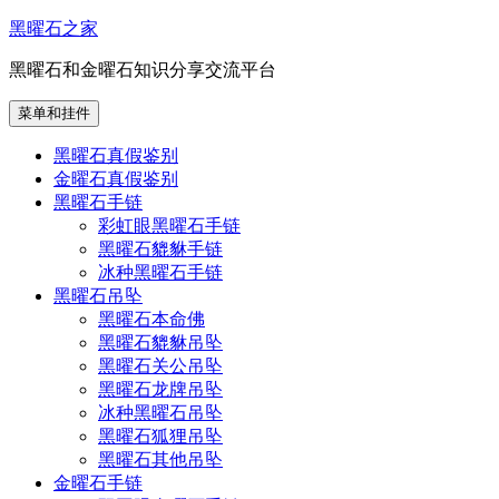
跳
黑曜石之家
至
黑曜石和金曜石知识分享交流平台
内
容
菜单和挂件
黑曜石真假鉴别
金曜石真假鉴别
黑曜石手链
彩虹眼黑曜石手链
黑曜石貔貅手链
冰种黑曜石手链
黑曜石吊坠
黑曜石本命佛
黑曜石貔貅吊坠
黑曜石关公吊坠
黑曜石龙牌吊坠
冰种黑曜石吊坠
黑曜石狐狸吊坠
黑曜石其他吊坠
金曜石手链