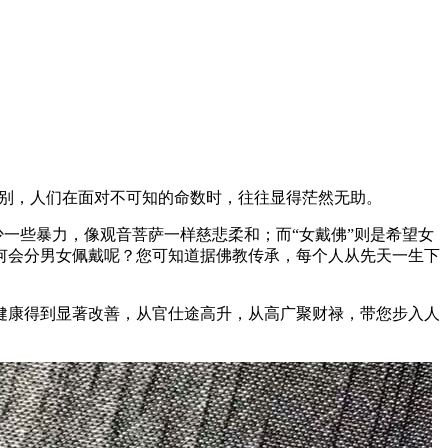
之别，人们在面对不可知的命数时，往往显得茫然无助。
少一些暴力，像观音菩萨一样慈悲柔和；而“女戴佛”则是希望女
何会分男女佩戴呢？您可知道据佛教传承，每个人从先天一生下
健康得到显著改善，从官仕途高升，从高广聚财禄，带您步入人