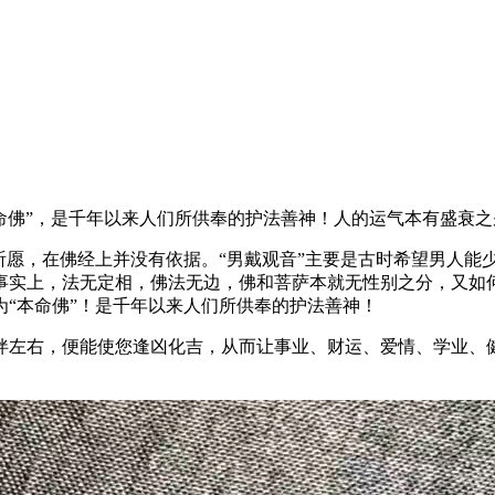
本命佛”，是千年以来人们所供奉的护法善神！人的运气本有盛衰
祈愿，在佛经上并没有依据。“男戴观音”主要是古时希望男人能
事实上，法无定相，佛法无边，佛和菩萨本就无性别之分，又如
“本命佛”！是千年以来人们所供奉的护法善神！
伴左右，便能使您逢凶化吉，从而让事业、财运、爱情、学业、