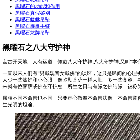
黑曜石的功能和作用
黑曜石真假鉴别
黑曜石貔貅吊坠
黑曜石貔貅手链
黑曜石龙牌吊坠
黑曜石之八大守护神
盘古开天地，人有运道，佩戴八大守护神,八大守护神,又叫“
一直以来人们有“男戴观音女戴佛”的误区，这只是民间的心理
人少一些嫉妒和小心眼，像弥勒菩萨一样大肚，多一些宽容。
来就有位菩萨或佛在守护您，所生之日与有缘之佛结缘，被称为
属相不同本命佛也不同，只要虚心敬奉本命佛法像，本命佛常
生光明的坦途。