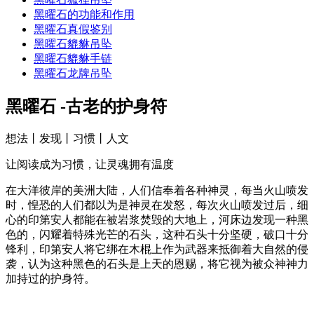
黑曜石的功能和作用
黑曜石真假鉴别
黑曜石貔貅吊坠
黑曜石貔貅手链
黑曜石龙牌吊坠
黑曜石 -古老的护身符
想法丨发现丨习惯丨人文
让阅读成为习惯，让灵魂拥有温度
在大洋彼岸的美洲大陆，人们信奉着各种神灵，每当火山喷发
时，惶恐的人们都以为是神灵在发怒，每次火山喷发过后，细
心的印第安人都能在被岩浆焚毁的大地上，河床边发现一种黑
色的，闪耀着特殊光芒的石头，这种石头十分坚硬，破口十分
锋利，印第安人将它绑在木棍上作为武器来抵御着大自然的侵
袭，认为这种黑色的石头是上天的恩赐，将它视为被众神神力
加持过的护身符。