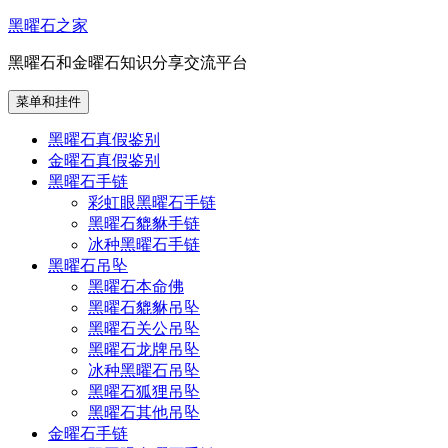
跳
黑曜石之家
至
黑曜石和金曜石知识分享交流平台
内
容
菜单和挂件
黑曜石真假鉴别
金曜石真假鉴别
黑曜石手链
彩虹眼黑曜石手链
黑曜石貔貅手链
冰种黑曜石手链
黑曜石吊坠
黑曜石本命佛
黑曜石貔貅吊坠
黑曜石关公吊坠
黑曜石龙牌吊坠
冰种黑曜石吊坠
黑曜石狐狸吊坠
黑曜石其他吊坠
金曜石手链