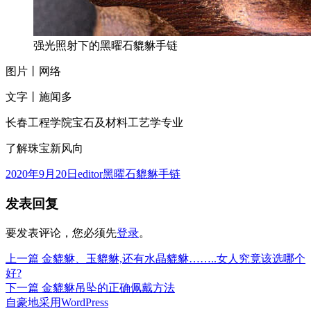
强光照射下的黑曜石貔貅手链
图片丨网络
文字丨施闻多
长春工程学院宝石及材料工艺学专业
了解珠宝新风向
发
作
分
2020年9月20日
editor
黑曜石貔貅手链
布
者
类
发表回复
于
要发表评论，您必须先
登录
。
上
上一篇
金貔貅、玉貔貅,还有水晶貔貅……..女人究竟该选哪个
文
篇
好?
章
文
下
下一篇
金貔貅吊坠的正确佩戴方法
章：
篇
自豪地采用WordPress
导