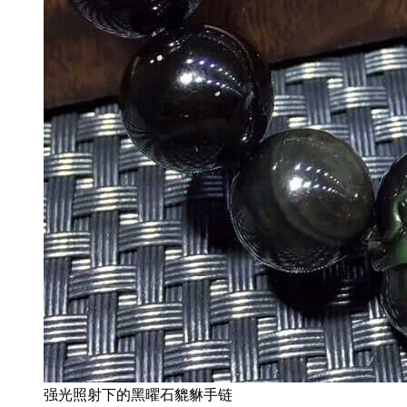
强光照射下的黑曜石貔貅手链