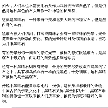
如今，人们再也不需要用石头作为武器去抵御自然了，但是仍
然将这种黑色的石头当作一种神秘的护身符。
这就是黑曜石，一种来自中美和北美大陆的神秘宝石，也是墨
西哥的国石。
黑曜石被人们切割，打磨成圆珠后会有一些特殊的光晕，光晕
随着珠子的转动而变化。有的光晕转动时类似猫的眼睛，被称
为月眼黑曜石；
有的光晕形似一圈圈的彩虹光芒，被称为彩虹眼黑曜石，是黑
曜石中最好的，而彩虹的圈数越多则越珍贵；
还有一种黑曜石则没有光晕，全身的光芒尽数收敛在乌黑的宝
石之中，具有和乌鸦血石一样的亮黑色，十分细腻，这种黑曜
石被称为乌金黑曜石。
传说中黑曜石能量非常刚烈，强劲，是护身辟邪最好的饰物。
中国古代的佛教文化中，黑曜石又称“黑金刚武士”，黑曜石雕
制的佛像也一直以来被人们所喜爱，被视为镇宅和辟邪的圣
物。