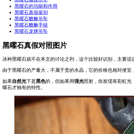
黑曜石的功能和作用
黑曜石真假鉴别
黑曜石貔貅吊坠
黑曜石貔貅手链
黑曜石龙牌吊坠
黑曜石真假对照图片
冰种黑曜石就不在本文的讨论之列，这个比较好识别，主要说
由于黑曜石的产量大，不属于贵的水晶，它的价格也相对便宜
如果
自然光
下是
黑色
的，但如果用
强光
照射，你发现有彩虹光
曜石才独有的特性。