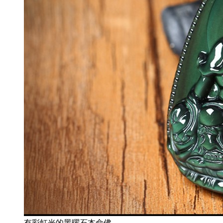
有彩虹光的黑曜石本命佛