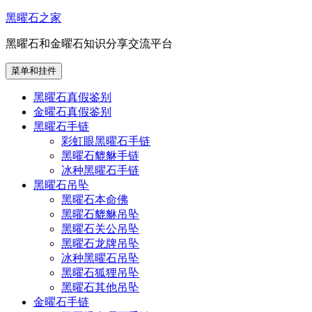
跳
黑曜石之家
至
黑曜石和金曜石知识分享交流平台
内
容
菜单和挂件
黑曜石真假鉴别
金曜石真假鉴别
黑曜石手链
彩虹眼黑曜石手链
黑曜石貔貅手链
冰种黑曜石手链
黑曜石吊坠
黑曜石本命佛
黑曜石貔貅吊坠
黑曜石关公吊坠
黑曜石龙牌吊坠
冰种黑曜石吊坠
黑曜石狐狸吊坠
黑曜石其他吊坠
金曜石手链