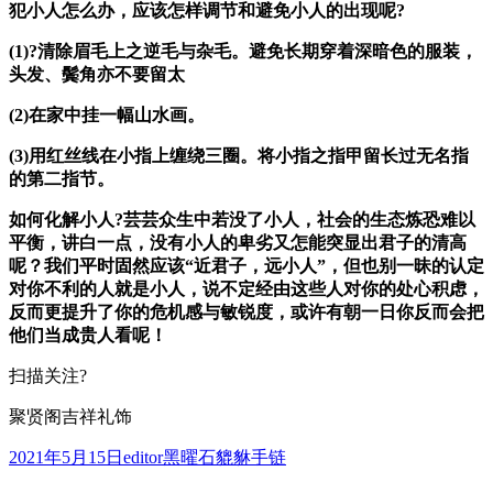
犯小人怎么办，应该怎样调节和避免小人的出现呢?
(1)?清除眉毛上之逆毛与杂毛。避免长期穿着深暗色的服装，
头发、鬓角亦不要留太
(2)在家中挂一幅山水画。
(3)用红丝线在小指上缠绕三圈。将小指之指甲留长过无名指
的第二指节。
如何化解小人?芸芸众生中若没了小人，社会的生态炼恐难以
平衡，讲白一点，没有小人的卑劣又怎能突显出君子的清高
呢？我们平时固然应该“近君子，远小人”，但也别一昧的认定
对你不利的人就是小人，说不定经由这些人对你的处心积虑，
反而更提升了你的危机感与敏锐度，或许有朝一日你反而会把
他们当成贵人看呢！
扫描关注?
聚贤阁吉祥礼饰
发
作
分
2021年5月15日
editor
黑曜石貔貅手链
布
者
类