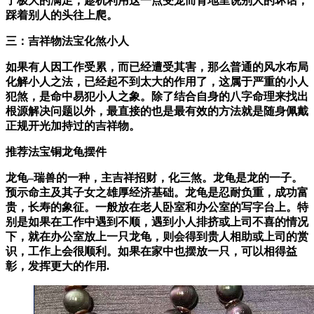
了极大的满足，趁机利用这一点受宠而背地里说别人的坏话，
踩着别人的头往上爬。
三：吉祥物法宝化煞小人
如果有人因工作受累，而已经遭受其害，那么普通的风水布局
化解小人之法，已经起不到太大的作用了，这属于严重的小人
犯煞，是命中易犯小人之象。除了结合自身的八字命理来找出
根源解决问题以外，最直接的也是最有效的方法就是随身佩戴
正规开光加持过的吉祥物。
推荐法宝铜龙龟摆件
龙龟–瑞兽的一种，主吉祥招财，化三煞。龙龟是龙的一子。
预示命主及其子女之雄厚经济基础。龙龟是忍耐负重，成功富
贵，长寿的象征。一般放在老人卧室和办公室的写字台上。特
别是如果在工作中遇到不顺，遇到小人排挤或上司不喜的情况
下，就在办公室放上一只龙龟，则会得到贵人相助或上司的赏
识，工作上会很顺利。如果在家中也摆放一只，可以相得益
彰，发挥更大的作用.