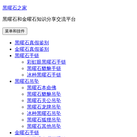
跳
黑曜石之家
至
黑曜石和金曜石知识分享交流平台
内
容
菜单和挂件
黑曜石真假鉴别
金曜石真假鉴别
黑曜石手链
彩虹眼黑曜石手链
黑曜石貔貅手链
冰种黑曜石手链
黑曜石吊坠
黑曜石本命佛
黑曜石貔貅吊坠
黑曜石关公吊坠
黑曜石龙牌吊坠
冰种黑曜石吊坠
黑曜石狐狸吊坠
黑曜石其他吊坠
金曜石手链