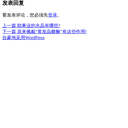
发表回复
于
要发表评论，您必须先
登录
。
上
上一篇
助事业的水晶有哪些?
文
篇
下
下一篇
原来佩戴“黄发晶貔貅”有这些作用!
章
文
篇
自豪地采用WordPress
章：
文
导
章：
航