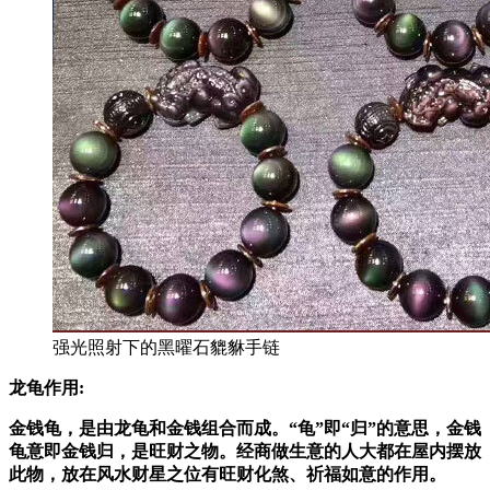
强光照射下的黑曜石貔貅手链
龙龟作用:
金钱龟，是由龙龟和金钱组合而成。“龟”即“归”的意思，金钱
龟意即金钱归，是旺财之物。经商做生意的人大都在屋内摆放
此物，放在风水财星之位有旺财化煞、祈福如意的作用。