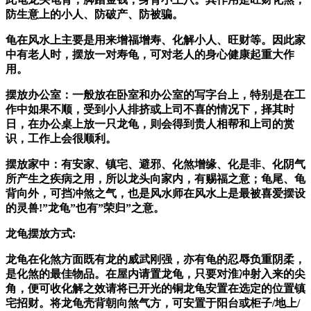
防生意上的小人、防破产、防被骗。
龟在风水上主要是用来增福增寿、化解小人、旺财等。因此家
中有老人时，摆放一对寿龟，可对老人的身心健康起重大作
用。
摆放办公室：一般放在卧室和办公室的写字台上，特别是在工
作中如果不顺，受到小人排挤或上司不喜的情况下，择其时
日，在办公桌上放一只龙龟，则会得到贵人相帮和上司的赏
识，工作上会很顺利。
摆放家中：有安家、镇宅、避邪、化煞增缘、化是非、化阴气
所产生之疾病之用，所以龙头向家内，有赐福之意；龟尾、龟
背向外，可挡冲煞之气，也是风水师在风水上是最被喜爱摆设
的灵兽!”龙龟”也有”荣归”之意。
龙龟摆放方式:
龙龟在化煞方面既有龙的威武刚强，亦有龟的忍辱负重阴柔，
是化煞的最佳物品。在屋内请置龙龟，只要对淮冲射入来的尖
角，便可收化解之效请将已开光的铜龙龟安置在选定的位置镇
宅招财。将龙龟壳背朝向煞气方，可安置于阳台或柜子/地上/