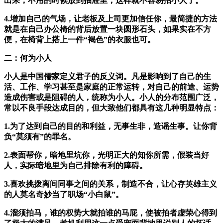
出来，不用的时候放到抽屉里，这样就不容易招小人了。
4.增加自己的气场，让老板及上司更加信任你，最简捷的方法
就是在自己办公椅的背后放置一块圆形石头，如果实在不方
便，在椅背上搭上一件“褐色”的衣服也可。
二：何为小人
小人是中国儒家定义君子的反义词。凡是影响到了自己的生
活、工作、学习甚至是家庭的正常运转，对自己的前途、运势
造成伤害或是阻碍的人，统称为小人。小人的分布范围广泛，
常以不良手段达成目的，但大致他们都具有这几种明显特点：
1.为了达到自己的目的和利益，无事生非，造谣生事。让你背
负“莫须有”的罪名。
2.表面帮你，暗地里坑你，光明正大的知你所需，假装当好
人，实际暗地里为自己排除有利的障碍。
3.喜欢挑拨离间同事之间的关系，制造不合，让心存英雄主义
的人莫名奇妙当了职场“小白鼠”。
4.溜须拍马，谁的权势大就拍谁的马屁，使被拍者虚荣心得到