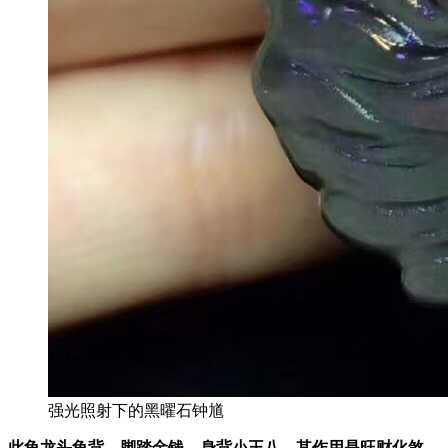
强光照射下的黑曜石钟馗
此龟龙头龟背，脚踏金钱，身背小王八。其作用是旺财化煞，