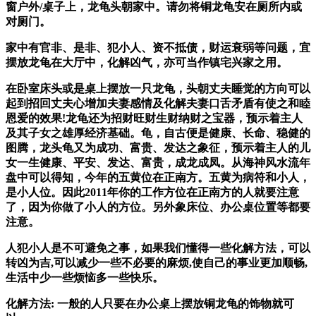
窗户外/桌子上，龙龟头朝家中。请勿将铜龙龟安在厕所内或
对厕门。
家中有官非、是非、犯小人、资不抵债，财运衰弱等问题，宜
摆放龙龟在大厅中，化解凶气，亦可当作镇宅兴家之用。
在卧室床头或是桌上摆放一只龙龟，头朝丈夫睡觉的方向可以
起到招回丈夫心增加夫妻感情及化解夫妻口舌矛盾有使之和睦
恩爱的效果!龙龟还为招财旺财生财纳财之宝器，预示着主人
及其子女之雄厚经济基础。龟，自古便是健康、长命、稳健的
图腾，龙头龟又为成功、富贵、发达之象征，预示着主人的儿
女一生健康、平安、发达、富贵，成龙成凤。从海神风水流年
盘中可以得知，今年的五黄位在正南方。五黄为病符和小人，
是小人位。因此2011年你的工作方位在正南方的人就要注意
了，因为你做了小人的方位。另外象床位、办公桌位置等都要
注意。
人犯小人是不可避免之事，如果我们懂得一些化解方法，可以
转凶为吉,可以减少一些不必要的麻烦,使自己的事业更加顺畅,
生活中少一些烦恼多一些快乐。
化解方法: 一般的人只要在办公桌上摆放铜龙龟的饰物就可