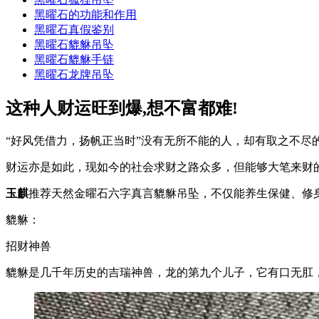
黑曜石的功能和作用
黑曜石真假鉴别
黑曜石貔貅吊坠
黑曜石貔貅手链
黑曜石龙牌吊坠
这种人财运旺到爆,想不富都难!
“好风凭借力，扬帆正当时”没有无所不能的人，却有取之不尽
财运亦是如此，现如今的社会求财之路众多，但能够大笔来财
玉麒
推荐天然金曜石六字真言貔貅吊坠，不仅能养生保健、修
貔貅：
招财神兽
貔貅是几千年历史的吉瑞神兽，龙的第九个儿子，它有口无肛