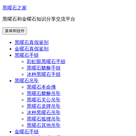
跳
黑曜石之家
至
黑曜石和金曜石知识分享交流平台
内
容
菜单和挂件
黑曜石真假鉴别
金曜石真假鉴别
黑曜石手链
彩虹眼黑曜石手链
黑曜石貔貅手链
冰种黑曜石手链
黑曜石吊坠
黑曜石本命佛
黑曜石貔貅吊坠
黑曜石关公吊坠
黑曜石龙牌吊坠
冰种黑曜石吊坠
黑曜石狐狸吊坠
黑曜石其他吊坠
金曜石手链