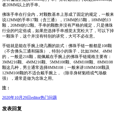
者20MM以上的手串。
佛珠手串在行业内，对颗数基本上形成了固定的规定，一般来
说12MM的手串17颗（含三通），15MM的15颗，18MM的13
颗，20MM的12颗。手串的颗数并没有严格的规定，只是佛珠
行业的约定俗成，如果您选择手串感觉太宽松大了，可以下掉
一颗珠子，这个并没有特别的讲究，大可不必在意。
手链就是能在手腕上绕几圈的款式：佛珠手链一般都是108颗
（不含佛头三通和隔珠），特别小的珠子，比如3MM、4MM
的，一般是216颗，能佩戴在手腕上的佛珠手链规格主要有：
3MM216颗、4MM216颗、5MM108颗、6MM108颗、8MM108
颗这几种，男士通常选择8MM108；一般来讲10MM108颗及
12MM108颗的不适合戴手腕上，（除非身材魁梧或气场极
强），通常是做为念珠之用。
注：
发
作
分
2020年10月29日
editor
热门问题
布
者
类
发表回复
于