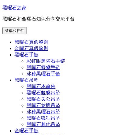
跳
黑曜石之家
至
黑曜石和金曜石知识分享交流平台
内
容
菜单和挂件
黑曜石真假鉴别
金曜石真假鉴别
黑曜石手链
彩虹眼黑曜石手链
黑曜石貔貅手链
冰种黑曜石手链
黑曜石吊坠
黑曜石本命佛
黑曜石貔貅吊坠
黑曜石关公吊坠
黑曜石龙牌吊坠
冰种黑曜石吊坠
黑曜石狐狸吊坠
黑曜石其他吊坠
金曜石手链