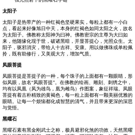
太阳子
太阳子是热带产的一种红褐色坚硬果实，每粒上都有一小白
点，看起来好像旭日中天，本身的红褐色如同太阳之火，故名
为太阳子。佛教称太阳神为曰神。佛教密宗的主尊为大曰如
来，他随缘化现于世，破诸黑暗，开显菩提心，光照众生。太
阳子，驱邪消灾，带给人十吉祥、安康。用以做佛珠或单粒佩
拎，既有助修行，又美观大方，增加气质。
凤眼菩提
凤眼菩提是菩提子的一种，每个珠子的上面都有一颗眼睛，形
似凤眼，故名“凤眼菩提”。在佛教的绘画、雕刻、刺绣之中，
均有以凤凰（凤为雄鸟，凰为雌鸟）作图案，象征祥瑞。凤眼
菩提有着古朴精致的黄褐色，每一粒上面都有一颗美丽优雅的
眼睛。让每一个烦恼都化成智慧的清气，并且带来更深的深思
与觉悟。
黑曜石
黑曜石素有黑金刚武士之称，极具避邪化煞的功效，天然黑曜