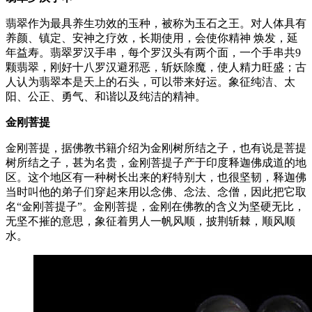
翡翠作为最具养生功效的玉种，被称为玉石之王。对人体具有
养颜、镇定、安神之疗效，长期使用，会使你精神 焕发，延
年益寿。翡翠罗汉手串，每个罗汉头有两个面，一个手串共9
颗翡翠，刚好十八罗汉避邪恶，斩妖除魔，使人精力旺盛；古
人认为翡翠本是天上的石头，可以带来好运。象征纯洁、太
阳、公正、勇气、和谐以及纯洁的精神。
金刚菩提
金刚菩提，据佛教书籍介绍为金刚树所结之子，也有说是菩提
树所结之子，甚为名贵，金刚菩提子产于印度释迦佛成道的地
区。这个地区有一种树长出来的籽特别大，也很坚韧，释迦佛
当时叫他的弟子们穿起来用以念佛、念法、念僧，因此把它取
名“金刚菩提子”。金刚菩提，金刚在佛教的含义为坚硬无比，
无坚不摧的意思，象征着男人一帆风顺，披荆斩棘，顺风顺
水。