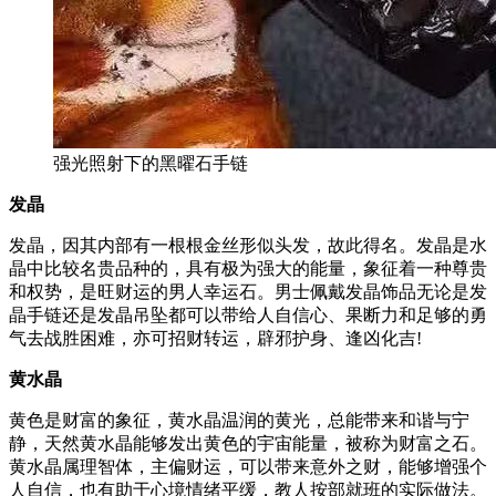
强光照射下的黑曜石手链
发晶
发晶，因其内部有一根根金丝形似头发，故此得名。发晶是水
晶中比较名贵品种的，具有极为强大的能量，象征着一种尊贵
和权势，是旺财运的男人幸运石。男士佩戴发晶饰品无论是发
晶手链还是发晶吊坠都可以带给人自信心、果断力和足够的勇
气去战胜困难，亦可招财转运，辟邪护身、逢凶化吉!
黄水晶
黄色是财富的象征，黄水晶温润的黄光，总能带来和谐与宁
静，天然黄水晶能够发出黄色的宇宙能量，被称为财富之石。
黄水晶属理智体，主偏财运，可以带来意外之财，能够增强个
人自信，也有助于心境情绪平缓，教人按部就班的实际做法。