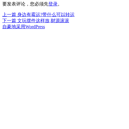
要发表评论，您必须先
登录
。
上
上一篇
身边有霉运?带什么可以转运
文
篇
下
下一篇
文玩摆件这样放,财源滚滚
章
文
篇
自豪地采用WordPress
章：
文
导
章：
航