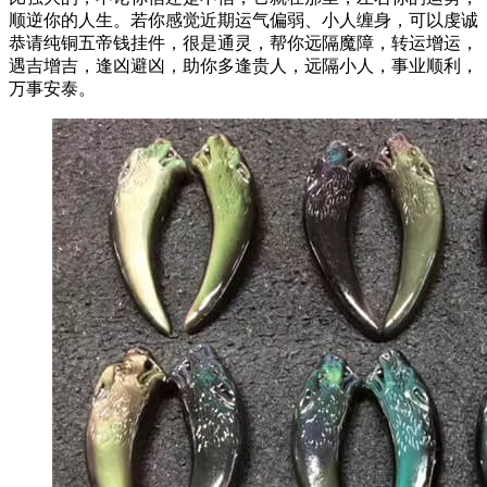
顺逆你的人生。若你感觉近期运气偏弱、小人缠身，可以虔诚
恭请纯铜五帝钱挂件，很是通灵，帮你远隔魔障，转运增运，
遇吉增吉，逢凶避凶，助你多逢贵人，远隔小人，事业顺利，
万事安泰。