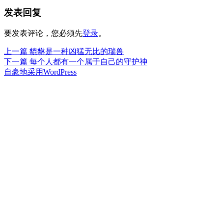
布
者
类
发表回复
于
要发表评论，您必须先
登录
。
上
上一篇
貔貅是一种凶猛无比的瑞兽
文
篇
下
下一篇
每个人都有一个属于自己的守护神
章
文
篇
自豪地采用WordPress
章：
文
导
章：
航