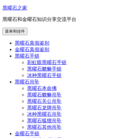
跳
黑曜石之家
至
黑曜石和金曜石知识分享交流平台
内
容
菜单和挂件
黑曜石真假鉴别
金曜石真假鉴别
黑曜石手链
彩虹眼黑曜石手链
黑曜石貔貅手链
冰种黑曜石手链
黑曜石吊坠
黑曜石本命佛
黑曜石貔貅吊坠
黑曜石关公吊坠
黑曜石龙牌吊坠
冰种黑曜石吊坠
黑曜石狐狸吊坠
黑曜石其他吊坠
金曜石手链