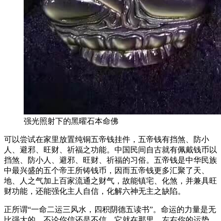
强光照射下的黑曜石本命佛
可以尝试在家里放置纯铜五帝钱挂件，五帝钱有挡煞、防小
人、避邪、旺财、祈福之功能。中国民间自古就有佩戴钱币以
挡煞、防小人、避邪、旺财、祈福的习俗。五帝钱是中华民族
中最兴盛的五个帝王所铸钱币，因而五帝钱更多汇聚了天、
地、人之气加上百家流通之财气，故能镇宅、化煞，并兼具旺
财功能，还能强化主人自信，化解六神无主之缺陷。
正所谓“一命二运三风水，四积阴德五读书”。命运的力量是无
比强大的，不论你信还是不信，它就在那里，左右你的运势，