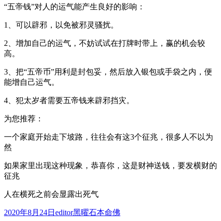
“五帝钱”对人的运气能产生良好的影响：
1、可以辟邪，以免被邪灵骚扰。
2、增加自己的运气，不妨试试在打牌时带上，赢的机会较
高。
3、把“五帝币”用利是封包妥，然后放入银包或手袋之内，便
能增自己运气。
4、犯太岁者需要五帝钱来辟邪挡灾。
为您推荐：
一个家庭开始走下坡路，往往会有这3个征兆，很多人不以为
然
如果家里出现这种现象，恭喜你，这是财神送钱，要发横财的
征兆
人在横死之前会显露出死气
发
作
分
2020年8月24日
editor
黑曜石本命佛