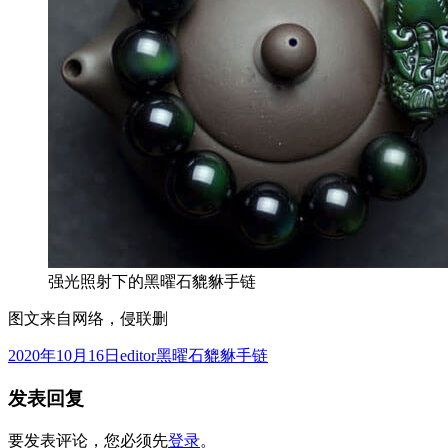
强光照射下的黑曜石貔貅手链
图文来自网络，侵联删
发
作
分
2020年10月16日
editor
黑曜石貔貅手链
布
者
类
发表回复
于
要发表评论，您必须先
登录
。