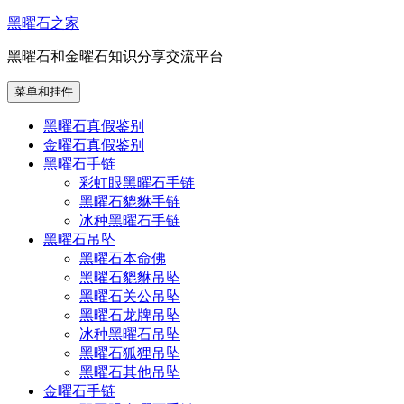
跳
黑曜石之家
至
黑曜石和金曜石知识分享交流平台
内
容
菜单和挂件
黑曜石真假鉴别
金曜石真假鉴别
黑曜石手链
彩虹眼黑曜石手链
黑曜石貔貅手链
冰种黑曜石手链
黑曜石吊坠
黑曜石本命佛
黑曜石貔貅吊坠
黑曜石关公吊坠
黑曜石龙牌吊坠
冰种黑曜石吊坠
黑曜石狐狸吊坠
黑曜石其他吊坠
金曜石手链