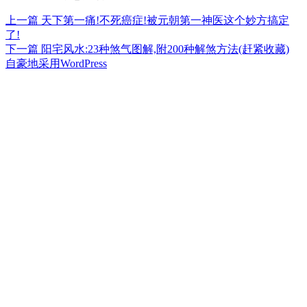
上
上一篇
天下第一痛!不死癌症!被元朝第一神医这个妙方搞定
文
篇
了!
章
文
下
下一篇
阳宅风水:23种煞气图解,附200种解煞方法(赶紧收藏)
章：
篇
自豪地采用WordPress
导
文
航
章：