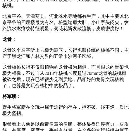
核桃。
北京平谷、天津蓟县、河北涞水等地都有生产，其中主要以北
京平谷的四座楼最为有名。桩型端肩大肚，小山字头闷尖，纹
路流水疙瘩纹特征明显，菊花花瓣发散流畅，皮质密度好！
龙骨：
龙骨这个名字听上去极为霸气，长得也跟传统的核桃不同，主
产于黑龙江和吉林交界的五常市沙河子区域。
龙骨核桃长得不仅跟植物的龙骨极为相似，而且跟龙的骨架也
极为相像，不过自从2013年核桃长度超过70mm龙骨的核桃树
被砍之后，现在已经很少见到质地，品相好的龙骨文玩核桃
了，也算是文玩合核桃中的极品了。
将军膀：
野生将军膀在文玩中属于难得的存在，摔不破、碰不烂，质地
极为坚韧。
形状看上去像是以前带肩章的肩膀，整体显得浑厚有力，皮质
好，有厚度，密度大，手感有分量。在众多的文玩核桃中属于