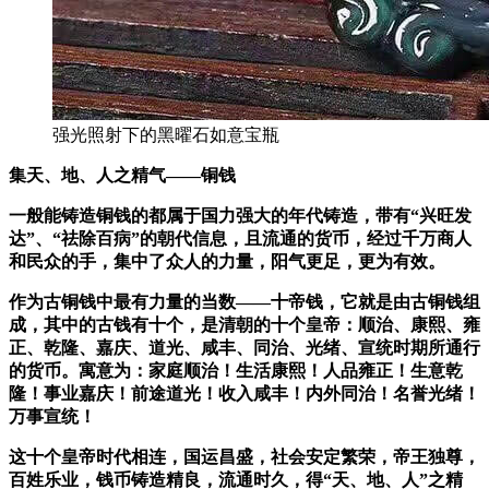
强光照射下的黑曜石如意宝瓶
集天、地、人之精气——铜钱
一般能铸造铜钱的都属于国力强大的年代铸造，带有“兴旺发
达”、“祛除百病”的朝代信息，且流通的货币，经过千万商人
和民众的手，集中了众人的力量，阳气更足，更为有效。
作为古铜钱中最有力量的当数——十帝钱，它就是由古铜钱组
成，其中的古钱有十个，是清朝的十个皇帝：顺治、康熙、雍
正、乾隆、嘉庆、道光、咸丰、同治、光绪、宣统时期所通行
的货币。寓意为：
家庭顺治！生活康熙！人品雍正！生意乾
隆！事业嘉庆！前途道光！收入咸丰！内外同治！名誉光绪！
万事宣统！
这十个皇帝时代相连，国运昌盛，社会安定繁荣，帝王独尊，
百姓乐业，钱币铸造精良，流通时久，
得“天、地、人”之精