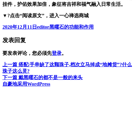
挂件，护佑效果加倍，象征将吉祥和福气融入日常生活。
▼?点
击“阅
读原文”，进入一心禅选商城
发
作
分
2020年12月11日
editor
黑曜石的功能和作用
布
者
类
发表回复
于
要发表评论，您必须先
登录
。
上
上一篇
搭配|手串缺了这颗珠子,档次立马掉成“地摊货”?什么
文
篇
珠子这么灵?
章
文
下
下一篇
戴黑曜石的都不是一般的来头
章：
篇
自豪地采用WordPress
导
文
航
章：