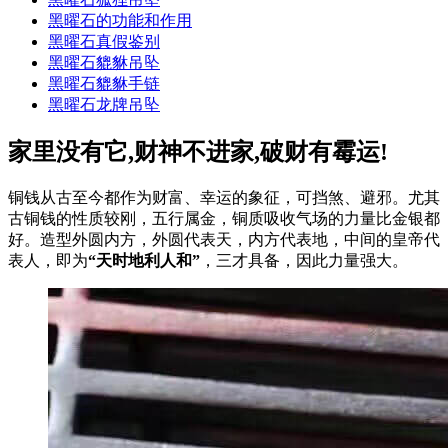
黑曜石的功能和作用
黑曜石真假鉴别
黑曜石貔貅吊坠
黑曜石貔貅手链
黑曜石龙牌吊坠
家里没有它,财神不进家,破财有霉运!
铜钱从古至今都作为财富、幸运的象征，可挡煞、避邪。尤其
古铜钱的性质较刚，五行属金，铜质吸收气场的力量比金银都
好。造型外圆内方，外圆代表天，内方代表地，中间的皇帝代
表人，即为
“天时地利人和”
，三才具备，因此力量强大。