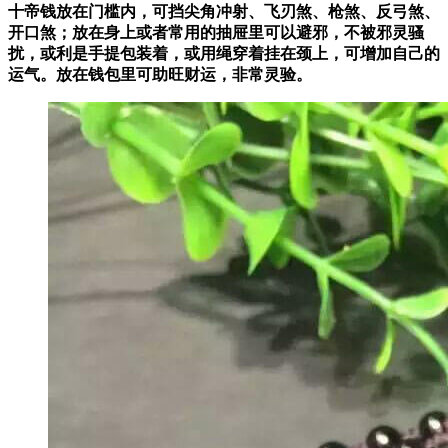
十帝钱放在门槛内，
可挡尖角冲射、飞刃煞、枪煞、反弓煞、
开口煞
；放在身上或者常用的抽屉里可以避邪，不被邪灵骚
扰，或利是手提包装着，或用绳穿着挂在颈上，可增加自己的
运气。放在钱包里可助旺财运，非常灵验。