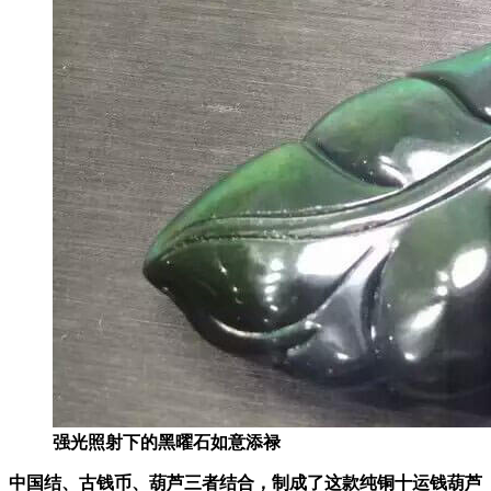
强光照射下的黑曜石如意添禄
中国结、古钱币、葫芦三者结合，制成了这款纯铜十运钱葫芦