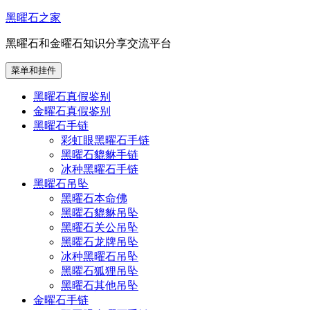
跳
黑曜石之家
至
黑曜石和金曜石知识分享交流平台
内
容
菜单和挂件
黑曜石真假鉴别
金曜石真假鉴别
黑曜石手链
彩虹眼黑曜石手链
黑曜石貔貅手链
冰种黑曜石手链
黑曜石吊坠
黑曜石本命佛
黑曜石貔貅吊坠
黑曜石关公吊坠
黑曜石龙牌吊坠
冰种黑曜石吊坠
黑曜石狐狸吊坠
黑曜石其他吊坠
金曜石手链