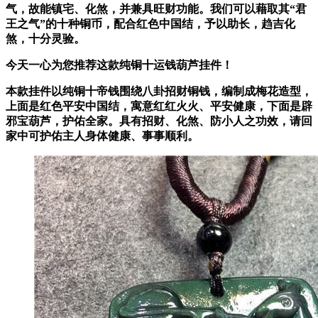
气，故能镇宅、化煞，并兼具旺财功能
。我们可以藉取其“君
王之气”的十种铜币，配合红色中国结，予以助长，趋吉化
煞，十分灵验。
今天一心为您推荐这款
纯铜十运钱葫芦挂件
！
本款挂件以纯铜十帝钱围绕八卦招财铜钱，编制成梅花造型，
上面是红色平安中国结，寓意红红火火、平安健康，下面是辟
邪宝葫芦，护佑全家。
具有招财、化煞、防小人之功效，请回
家中可护佑主人身体健康、事事顺利。