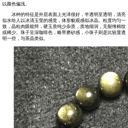
以颜色偏浅。
冰种的特征是外层表面上光泽很好，半透明至透明，清亮
似水给人以冰清玉莹的感觉，体形貌观感似冰晶。粒度均匀一
致，晶粒肉眼能辩，硬玉质纯少杂质，质地细润，无裂绺棉纹
或稀少。珠子呈深咖啡色，略带磨砂感，小珠子则是比较显透
明一些，与茶晶类似。