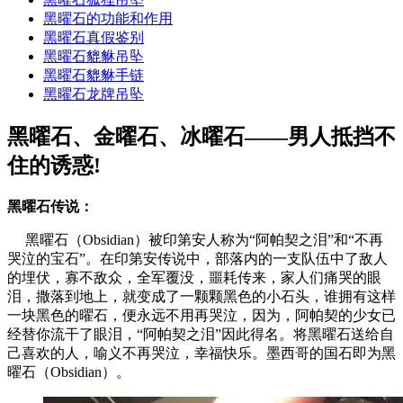
黑曜石的功能和作用
黑曜石真假鉴别
黑曜石貔貅吊坠
黑曜石貔貅手链
黑曜石龙牌吊坠
黑曜石、金曜石、冰曜石——男人抵挡不
住的诱惑!
黑曜石传说：
黑曜石（Obsidian）被印第安人称为“阿帕契之泪”和“不再
哭泣的宝石”。在印第安传说中，部落内的一支队伍中了敌人
的埋伏，寡不敌众，全军覆没，噩耗传来，家人们痛哭的眼
泪，撒落到地上，就变成了一颗颗黑色的小石头，谁拥有这样
一块黑色的曜石，便永远不用再哭泣，因为，阿帕契的少女已
经替你流干了眼泪，“阿帕契之泪”因此得名。将黑曜石送给自
己喜欢的人，喻义不再哭泣，幸福快乐。墨西哥的国石即为黑
曜石（Obsidian）。