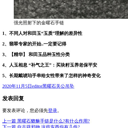
强光照射下的金曜石手链
1、不同人对和田玉“玉质”理解的差异性
2、翡翠专家的开始..一定要记得
3、【精华】 和田玉品种玉性分类
4、人玉相息 “补气之王”：买块籽玉养老保平安
5、
长期戴琥珀手串给女性带来了怎样的神奇变化
发
作
分
2020年11月5日
editor
黑曜石关公吊坠
布
者
类
发表回复
于
要发表评论，您必须先
登录
。
上
上一篇
黑曜石貔貅手链是什么?有什么作用?
文
篇
下
下一篇
自古辟邪物,这些东西你有几件?