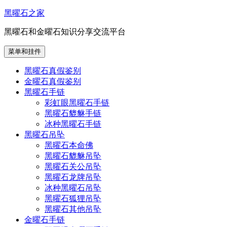
跳
黑曜石之家
至
黑曜石和金曜石知识分享交流平台
内
容
菜单和挂件
黑曜石真假鉴别
金曜石真假鉴别
黑曜石手链
彩虹眼黑曜石手链
黑曜石貔貅手链
冰种黑曜石手链
黑曜石吊坠
黑曜石本命佛
黑曜石貔貅吊坠
黑曜石关公吊坠
黑曜石龙牌吊坠
冰种黑曜石吊坠
黑曜石狐狸吊坠
黑曜石其他吊坠
金曜石手链