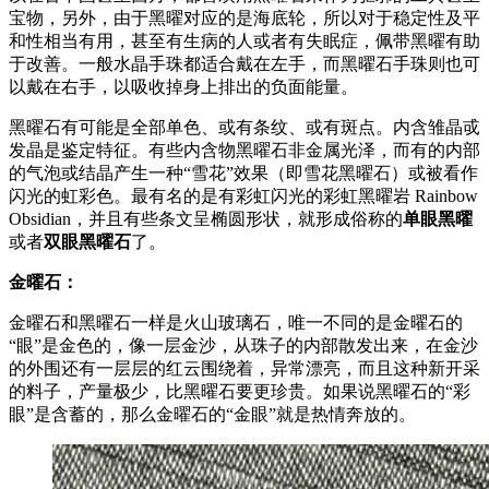
宝物，另外，由于黑曜对应的是海底轮，所以对于稳定性及平
和性相当有用，甚至有生病的人或者有失眠症，佩带黑曜有助
于改善。一般水晶手珠都适合戴在左手，而黑曜石手珠则也可
以戴在右手，以吸收掉身上排出的负面能量。
黑曜石有可能是全部单色、或有条纹、或有斑点。内含雏晶戓
发晶是鉴定特征。有些内含物黑曜石非金属光泽，而有的内部
的气泡或结晶产生一种“雪花”效果（即雪花黑曜石）或被看作
闪光的虹彩色。最有名的是有彩虹闪光的彩虹黑曜岩 Rainbow
Obsidian，并且有些条文呈椭圆形状，就形成俗称的
单眼黑曜
或者
双眼黑曜石
了。
金曜石：
金曜石和黑曜石一样是火山玻璃石，唯一不同的是金曜石的
“眼”是金色的，像一层金沙，从珠子的内部散发出来，在金沙
的外围还有一层层的红云围绕着，异常漂亮，而且这种新开采
的料子，产量极少，比黑曜石要更珍贵。如果说黑曜石的“彩
眼”是含蓄的，那么金曜石的“金眼”就是热情奔放的。