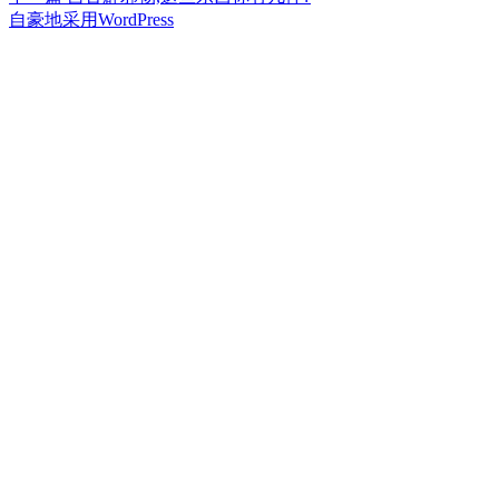
章
文
篇
自豪地采用WordPress
章：
文
导
章：
航