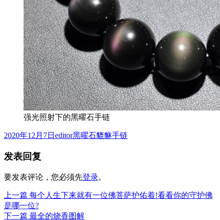
强光照射下的黑曜石手链
发
作
分
2020年12月7日
editor
黑曜石貔貅手链
布
者
类
发表回复
于
要发表评论，您必须先
登录
。
上
上一篇
每个人生下来就有一位佛菩萨护佑着!看看你的守护佛
文
篇
是哪一位?
章
文
下
下一篇
最全的烧香图解