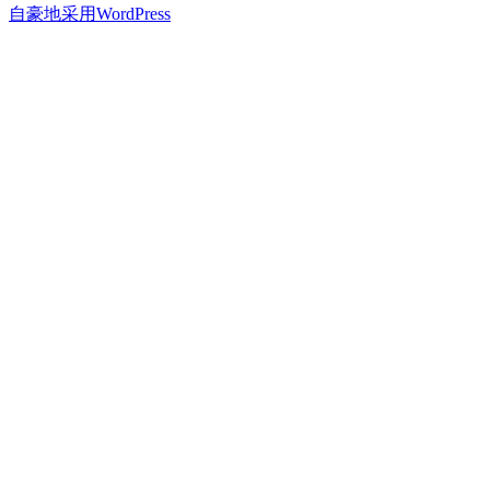
章：
篇
自豪地采用WordPress
导
文
航
章：