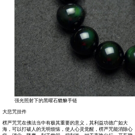
强光照射下的黑曜石貔貅手链
大悲咒挂件
楞严咒咒在佛法当中有极其重要的意义，其利益功德广如大
海，可以打破人的无明烦恼，使人心灵觉醒，楞严咒能消除心