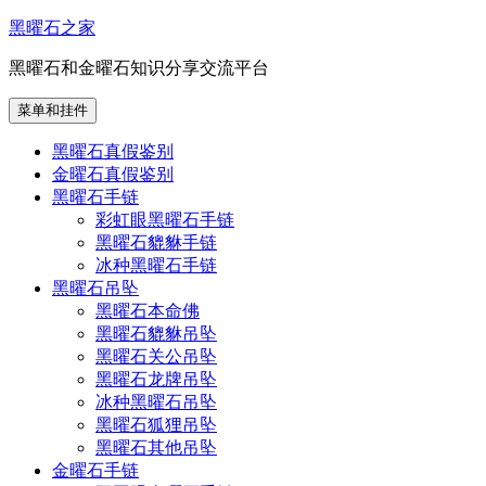
跳
黑曜石之家
至
黑曜石和金曜石知识分享交流平台
内
容
菜单和挂件
黑曜石真假鉴别
金曜石真假鉴别
黑曜石手链
彩虹眼黑曜石手链
黑曜石貔貅手链
冰种黑曜石手链
黑曜石吊坠
黑曜石本命佛
黑曜石貔貅吊坠
黑曜石关公吊坠
黑曜石龙牌吊坠
冰种黑曜石吊坠
黑曜石狐狸吊坠
黑曜石其他吊坠
金曜石手链