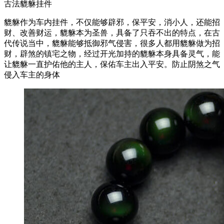
古法貔貅挂件
貔貅作为车内挂件，不仅能够辟邪，保平安，消小人，还能招
财、改善财运，貔貅本为圣兽，具备了只吞不出的特点，在古
代传说当中，貔貅能够抵御邪气侵害，很多人都用貔貅做为招
财，辟煞的镇宅之物，经过开光加持的貔貅本身具备灵气，能
让貔貅一直护佑他的主人，保佑车主出入平安。防止阴煞之气
侵入车主的身体