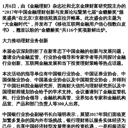
1月6日，由《金融理财》杂志社和北京金牌财富研究院主办的
“2017年中国金融理财创新与发展论坛暨第七届”金貔貅奖”颁
奖盛典”在北京?京都信苑酒店拉开帷幕。此次盛会的主题为
“大金融时代”，并发布了《移动互联网金融用户信心指数白皮
书》，翘首以盼的“金貔貅奖”共116个奖项新鲜出炉。
大力推动理财业务创新
本届会议深刻剖析了在新常态下中国金融的创新与发展问题，
邀请业内金融监管、行业协会领导和专家学者等共同探讨金融
行业创新、互联网金融发展和当下投资理财策略等热点话题。
本次活动的指导单位有中国银行业协会、中国证券业协会、中
国保险业协会、中国基金业协会以及中国期货业协会，并得到
了中国社科院金融研究所、西南财大信托与理财研究所以及中
国理财师规划协会给予的学术支持。会议邀请到了金融监管机
构、行业协会领导，金融机构高管、业界知名专家和金融机构
品宣、产品和部门负责人等300人出席。
中国银行业协会副秘书长白瑞明表示，展望2017年我们面临更
加繁多复杂的国内外市场挑战，银行理财将以服务实体经济为
己任，共享中国经济转型发展带来的投资机遇，一是积极适应