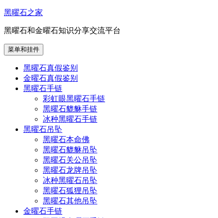
跳
黑曜石之家
至
黑曜石和金曜石知识分享交流平台
内
容
菜单和挂件
黑曜石真假鉴别
金曜石真假鉴别
黑曜石手链
彩虹眼黑曜石手链
黑曜石貔貅手链
冰种黑曜石手链
黑曜石吊坠
黑曜石本命佛
黑曜石貔貅吊坠
黑曜石关公吊坠
黑曜石龙牌吊坠
冰种黑曜石吊坠
黑曜石狐狸吊坠
黑曜石其他吊坠
金曜石手链