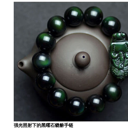
强光照射下的黑曜石貔貅手链