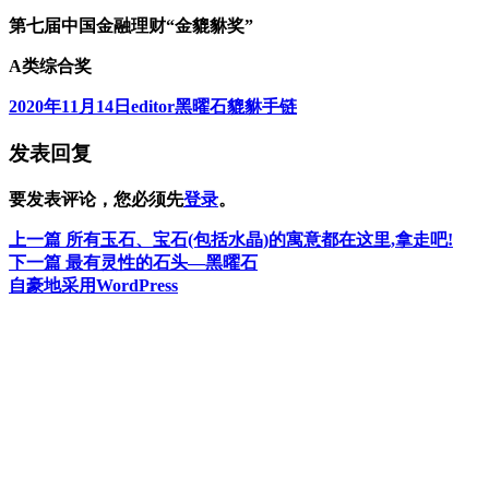
第七届中国金融理财“金貔貅奖”
A类综合奖
发
作
分
2020年11月14日
editor
黑曜石貔貅手链
布
者
类
发表回复
于
要发表评论，您必须先
登录
。
上
上一篇
所有玉石、宝石(包括水晶)的寓意都在这里,拿走吧!
文
篇
下
下一篇
最有灵性的石头—黑曜石
章
文
篇
自豪地采用WordPress
章：
文
导
章：
航