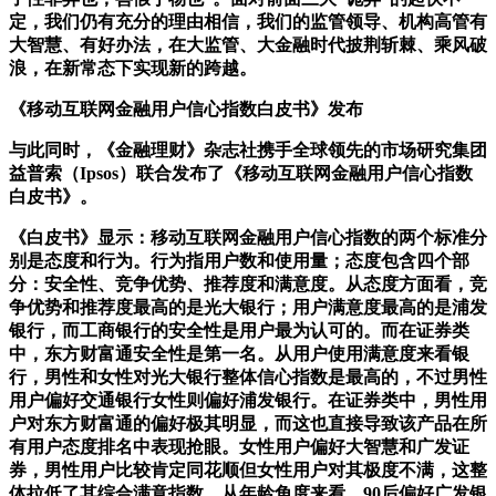
定，我们仍有充分的理由相信，我们的监管领导、机构高管有
大智慧、有好办法，在大监管、大金融时代披荆斩棘、乘风破
浪，在新常态下实现新的跨越。
《移动互联网金融用户信心指数白皮书》发布
与此同时，《金融理财》杂志社携手全球领先的市场研究集团
益普索（Ipsos）联合发布了《移动互联网金融用户信心指数
白皮书》。
《白皮书》显示：移动互联网金融用户信心指数的两个标准分
别是态度和行为。行为指用户数和使用量；态度包含四个部
分：安全性、竞争优势、推荐度和满意度。从态度方面看，竞
争优势和推荐度最高的是光大银行；用户满意度最高的是浦发
银行，而工商银行的安全性是用户最为认可的。而在证券类
中，东方财富通安全性是第一名。从用户使用满意度来看银
行，男性和女性对光大银行整体信心指数是最高的，不过男性
用户偏好交通银行女性则偏好浦发银行。在证券类中，男性用
户对东方财富通的偏好极其明显，而这也直接导致该产品在所
有用户态度排名中表现抢眼。女性用户偏好大智慧和广发证
券，男性用户比较肯定同花顺但女性用户对其极度不满，这整
体拉低了其综合满意指数。从年龄角度来看，90后偏好广发银