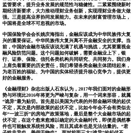
监管要求，提升业务发展的规范性与稳健性。二紧紧围绕新时
期经济新要求，大力推动理财业务创新，实现理财业务做大做
强。三是提高业界协同发展能力。在未来的财富管理市场上，
中国将是全球不可忽视的市场。
中国保险学会会长姚庆海指出，金融应该成为中华民族伟大复
兴的重要保证。中华民族伟大复兴离不开金融安全的支撑。当
前，中国的金融市场应该说充满了机遇与挑战，尤其要重视金
融风险防范问题。这个问题如何破解，需要金融业上下，银
行、证券、保险、信托各类机构共同研究、共同努力。我们身
上肩负着重要的历史责任，我们希望各类金融主体团结起来，
为老百姓的福祉、为中国的实体经济提升核心竞争力，提供更
好的金融服务。
《金融理财》杂志出版人石东认为，2017年我们面对的金融形
势与环境比2016年将更为严峻与复杂，用一个词来形容，就属
“诡异”最为贴切。首先是以美国为代表的外部金融环境的起伏
不定，其次是内部政策的起伏不定，比如今年会不会有类似去
年“一波三折”的房地产政策落地，最后是整个大金融市场的起
伏不定，在这个愈来愈难以确定的大金融时代，即便是偶然事
件也可能触发系统性风险，而且其成本也是无法估量的。“君
子性非异也，善假于物也”。面对前面三大“诡异”的起伏不