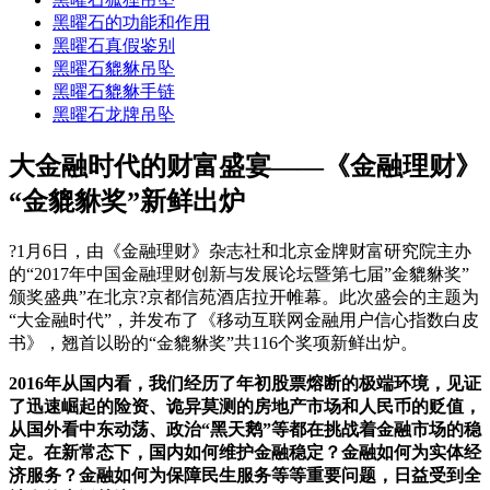
黑曜石的功能和作用
黑曜石真假鉴别
黑曜石貔貅吊坠
黑曜石貔貅手链
黑曜石龙牌吊坠
大金融时代的财富盛宴——《金融理财》
“金貔貅奖”新鲜出炉
?1月6日，由《金融理财》杂志社和北京金牌财富研究院主办
的“2017年中国金融理财创新与发展论坛暨第七届”金貔貅奖”
颁奖盛典”在北京?京都信苑酒店拉开帷幕。此次盛会的主题为
“大金融时代”，并发布了《移动互联网金融用户信心指数白皮
书》，翘首以盼的“金貔貅奖”共116个奖项新鲜出炉。
2016年从国内看，我们经历了年初股票熔断的极端环境，见证
了迅速崛起的险资、诡异莫测的房地产市场和人民币的贬值，
从国外看中东动荡、政治“黑天鹅”等都在挑战着金融市场的稳
定。在新常态下，国内如何维护金融稳定？金融如何为实体经
济服务？金融如何为保障民生服务等等重要问题，日益受到全