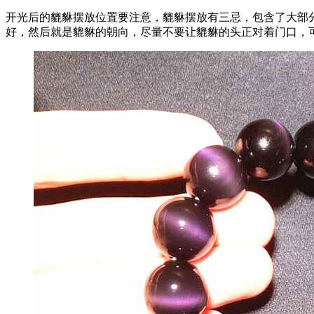
开光后的貔貅摆放位置要注意，貔貅摆放有三忌，包含了大部
好，然后就是貔貅的朝向，尽量不要让貔貅的头正对着门口，