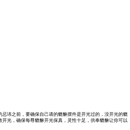
的忌讳之前，要确保自己请的貔貅摆件是开光过的，没开光的貔
教开光，确保每尊貔貅开光保真，灵性十足，供奉貔貅让你可以